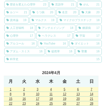
歴史を変えた心理学
23
言語学
21
がん
21
ルソー
21
うつ病
20
名言
20
大麻
20
資本論
19
マルクス
19
マイクロプラスチック
18
人工甘味料
18
アンチエイジング
18
糖尿病
17
心理学
17
ヘラクレス
17
宇宙
17
アルコール
16
YouTube
16
ダイエット
16
アダム・スミス
16
徒然草
16
聖書
16
科学史
15
2024年4月
月
火
水
木
金
土
日
1
2
3
4
5
6
7
8
9
10
11
12
13
14
15
16
17
18
19
20
21
22
23
24
25
26
27
28