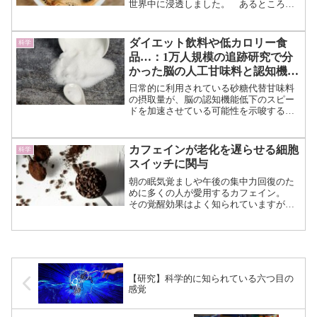
世界中に浸透しました。 あるところで
は秘薬として重宝され、またあるところ
では悪魔の飲み物として忌み嫌われてい
ました。 しかし、科学が進むにつれコ
ダイエット飲料や低カロリー食
科学
ーヒーが持つ魅力と共に、...（続きを読
品…：1万人規模の追跡研究で分
む）
かった脳の人工甘味料と認知機能
へのリスク
日常的に利用されている砂糖代替甘味料
の摂取量が、脳の認知機能低下のスピー
ドを加速させている可能性を示唆する大
規模な研究結果が報告されました。
ブラジルの研究チームが約13,000名の成
人を対象に約8年間にわたって追跡調査を
カフェインが老化を遅らせる細胞
科学
行った結果、人工...（続きを読む）
スイッチに関与
朝の眠気覚ましや午後の集中力回復のた
めに多くの人が愛用するカフェイン。
その覚醒効果はよく知られていますが、
最近では健康的な老化との関連性にも注
目が集まっています。 こうした背景の
中、ロンドン大学クイーンメアリー校と
フランシス・クリック研究...（続きを読
む）
【研究】科学的に知られている六つ目の
感覚