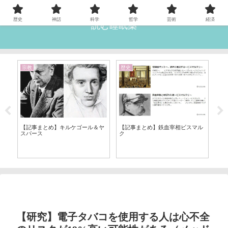
歴史
神話
科学
哲学
芸術
経済
読む睡眠薬
宗教
歴史
心
だ
【記事まとめ】キルケゴール＆ヤ
【記事まとめ】鉄血宰相ビスマル
スパース
ク
【
ト
【研究】電子タバコを使用する人は心不全