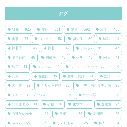
タグ
研究
825
要約
811
健康
592
論文
435
食事
76
コーヒー
50
認知症
50
運動
49
韓非子
47
韓非
47
アルツハイマー
47
腸内細菌
46
陶磁器
45
化学
45
睡眠
44
絵画
44
エミール
42
ジャン・ジャック・ルソー
40
元素
36
古生代
35
超加工食品
34
言語
33
古生物
33
ギリシャ神話
32
世界に潜むラテン語
31
チャールズ・ダーウィン
30
ラテン語
30
記事まとめ
30
砂糖
28
生物学
27
進化論
27
心理学の歴史
26
日記
26
周期表
26
ネタバレなし
25
ずんだもん
25
偉人
24