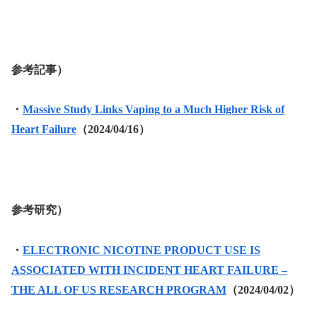
参考記事）
・
Massive Study Links Vaping to a Much Higher Risk of
Heart Failure
（2024/04/16）
参考研究）
・
ELECTRONIC NICOTINE PRODUCT USE IS
ASSOCIATED WITH INCIDENT HEART FAILURE –
THE ALL OF US RESEARCH PROGRAM
（2024/04/02）