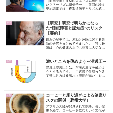
（前回記事）夜型の人はリズム感が良
い？？〜リズム遺伝子〜 前回の論文
要約記事では、夜型遺伝子とリズム感の
関係についてまとめていきました。
夜型人間はリズム感が高いことが多く、
リズム感が高い人は脳の処理速度も身体
【研究】研究で明らかになっ
生活
的な優位性を持つ可能性があ...（続きを
た“睡眠障害と認知症”のリスク
読む）
【要約】
最近の記事では、運動と睡眠に関する最
新の研究をまとめてきました。 特に睡
眠は、心の健康の上でも非常に大切な役
割を担っていることが分かり、コミュニ
ケーション能力においても関連性が強い
ことが示唆されています。 今回もそん
濃いところを薄めよう～浸透圧～
科学
な睡眠と健康についての記...（続きを読
浸透圧浸透圧とは、溶液の濃度を薄めよ
む）
うとする力です。 半透膜で仕切ったU
字管に片方は食塩水（濃度が高い）を、
もう片方は濃度の低い純粋な水（濃度が
低い）を水位を同じくして入れておきま
す。 放置すると食塩水側の水位が上
がり、純粋な水側とで水面...（続きを読
コーヒーと座り過ぎによる健康リ
科学
む）
スクの関係（蘇州大学）
アフリカ大陸が発見されて以降、長い歴
史を経て、コーヒーを飲むという文化が