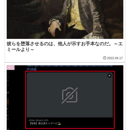
彼らを堕落させるのは、他人が示すお手本なのだ。～エ
ミールより～
2022.04.17
雑記