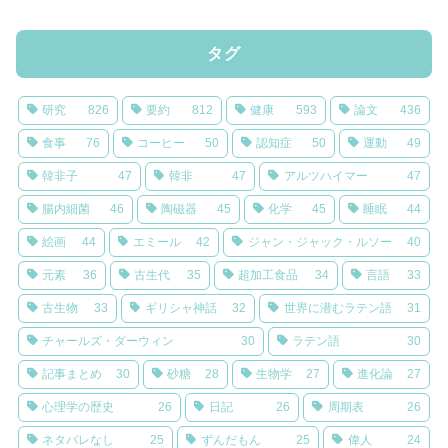
タグ
研究
826
要約
812
健康
593
論文
436
食事
76
コーヒー
50
認知症
50
運動
49
韓非子
47
韓非
47
アルツハイマー
47
腸内細菌
46
陶磁器
45
化学
45
睡眠
44
絵画
44
エミール
42
ジャン・ジャック・ルソー
40
元素
36
古生代
35
超加工食品
34
言語
33
古生物
33
ギリシャ神話
32
世界に潜むラテン語
31
チャールズ・ダーウィン
30
ラテン語
30
記事まとめ
30
砂糖
28
生物学
27
進化論
27
心理学の歴史
26
日記
26
周期表
26
ネタバレなし
25
ずんだもん
25
偉人
24