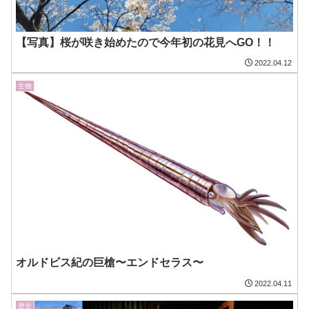
【写真】桜が咲き始めたので今年初の花見へGO！！
2022.04.12
生物
オルドビス紀の巨槍〜エンドセラス〜
2022.04.11
歴史