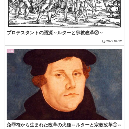
プロテスタントの語源～ルターと宗教改革②～
2022.04.22
宗教
免罪符から生まれた改革の火種～ルターと宗教改革①～