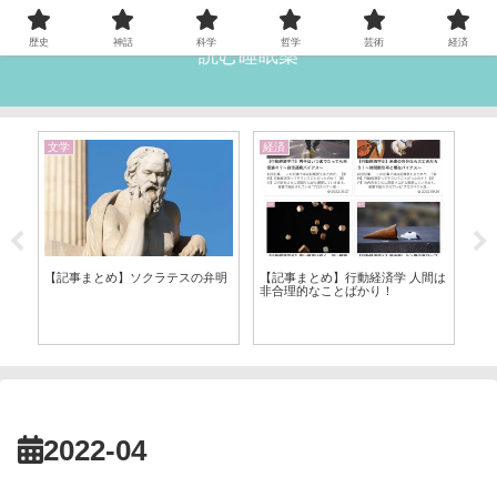
歴史
神話
科学
哲学
芸術
経済
読む睡眠薬
文学
経済
歴
【記事まとめ】ソクラテスの弁明
【記事まとめ】行動経済学 人間は
【
非合理的なことばかり！
男
＆
2022-04