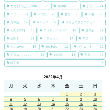
歴史を変えた心理学
23
言語学
21
がん
21
ルソー
21
うつ病
20
名言
20
大麻
20
資本論
19
マルクス
19
マイクロプラスチック
18
人工甘味料
18
アンチエイジング
18
糖尿病
17
心理学
17
ヘラクレス
17
宇宙
17
アルコール
16
YouTube
16
ダイエット
16
アダム・スミス
16
徒然草
16
聖書
16
科学史
15
2022年4月
月
火
水
木
金
土
日
1
2
3
4
5
6
7
8
9
10
11
12
13
14
15
16
17
18
19
20
21
22
23
24