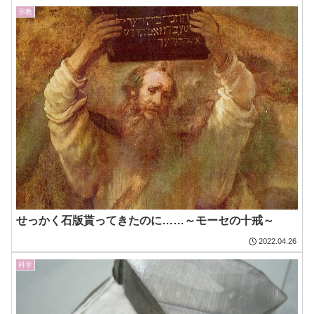
宗教
せっかく石版貰ってきたのに……～モーセの十戒～
2022.04.26
科学