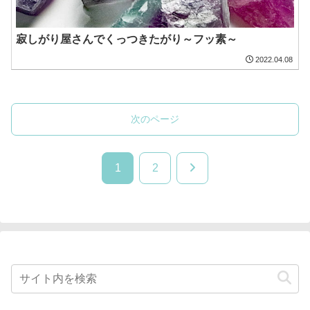
寂しがり屋さんでくっつきたがり～フッ素～
2022.04.08
次のページ
次
1
2
へ