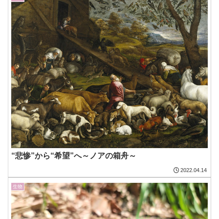
“悲惨”から“希望”へ～ノアの箱舟～
2022.04.14
生物