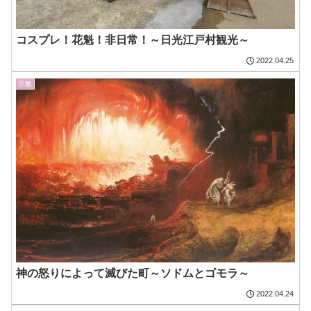
コスプレ！花魁！非日常！～日光江戸村観光～
2022.04.25
宗教
神の怒りによって滅びた町～ソドムとゴモラ～
2022.04.24