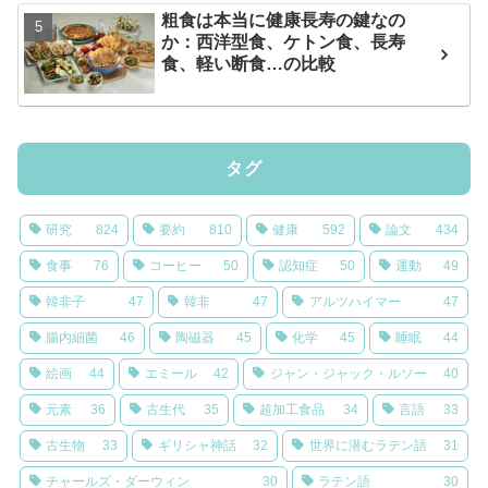
粗食は本当に健康長寿の鍵なの
か：西洋型食、ケトン食、長寿
食、軽い断食…の比較
タグ
研究
824
要約
810
健康
592
論文
434
食事
76
コーヒー
50
認知症
50
運動
49
韓非子
47
韓非
47
アルツハイマー
47
腸内細菌
46
陶磁器
45
化学
45
睡眠
44
絵画
44
エミール
42
ジャン・ジャック・ルソー
40
元素
36
古生代
35
超加工食品
34
言語
33
古生物
33
ギリシャ神話
32
世界に潜むラテン語
31
チャールズ・ダーウィン
30
ラテン語
30