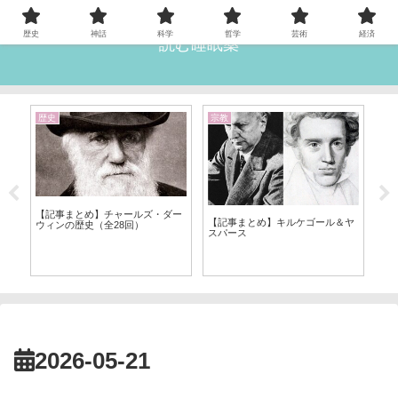
歴史
神話
科学
哲学
芸術
経済
読む睡眠薬
歴史
宗教
行
【記事まとめ】チャールズ・ダー
【記事まとめ】キルケゴール＆ヤ
ウィンの歴史（全28回）
スパース
＆
【
⑧
風
2026-05-21