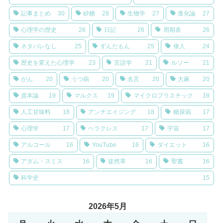
記事まとめ
30
砂糖
28
生物学
27
進化論
27
心理学の歴史
26
日記
26
周期表
26
ネタバレなし
25
ずんだもん
25
偉人
24
歴史を変えた心理学
23
言語学
21
ルソー
21
がん
20
うつ病
20
名言
20
大麻
20
資本論
19
マルクス
19
マイクロプラスチック
18
人工甘味料
18
アンチエイジング
18
糖尿病
17
心理学
17
ヘラクレス
17
宇宙
17
アルコール
16
YouTube
16
ダイエット
16
アダム・スミス
16
徒然草
16
聖書
16
科学史
15
2026年5月