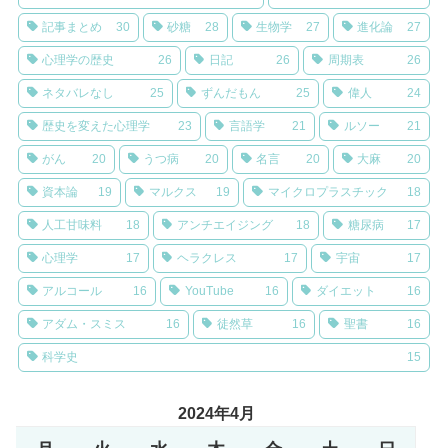
記事まとめ
30
砂糖
28
生物学
27
進化論
27
心理学の歴史
26
日記
26
周期表
26
ネタバレなし
25
ずんだもん
25
偉人
24
歴史を変えた心理学
23
言語学
21
ルソー
21
がん
20
うつ病
20
名言
20
大麻
20
資本論
19
マルクス
19
マイクロプラスチック
18
人工甘味料
18
アンチエイジング
18
糖尿病
17
心理学
17
ヘラクレス
17
宇宙
17
アルコール
16
YouTube
16
ダイエット
16
アダム・スミス
16
徒然草
16
聖書
16
科学史
15
2024年4月