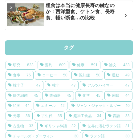
粗食は本当に健康長寿の鍵なの
か：西洋型食、ケトン食、長寿
食、軽い断食…の比較
タグ
研究
823
要約
809
健康
591
論文
433
食事
75
コーヒー
50
認知症
50
運動
49
韓非子
47
韓非
47
アルツハイマー
47
腸内細菌
45
陶磁器
45
化学
45
睡眠
44
絵画
44
エミール
42
ジャン・ジャック・ルソー
40
元素
36
古生代
35
超加工食品
34
言語
33
古生物
33
ギリシャ神話
32
世界に潜むラテン語
31
チャールズ・ダーウィン
30
ラテン語
30