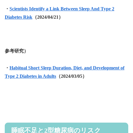
・
Scientists Identify a Link Between Sleep And Type 2
Diabetes Risk
（2024/04/21）
参考研究）
・
Habitual Short Sleep Duration, Diet, and Development of
Type 2 Diabetes in Adults
（2024/03/05）
睡眠不足と2型糖尿病のリスク