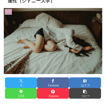
連性（シドニー大学）
科学
X
Facebook
はてブ
LINE
Pinterest
コピー