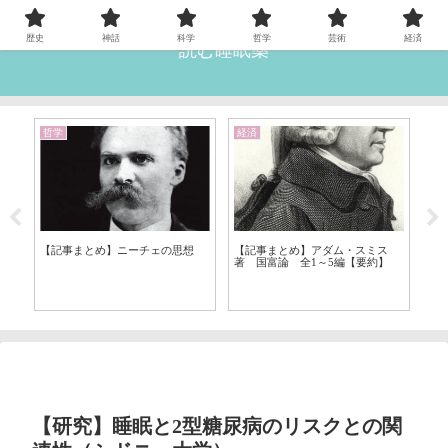
歴史
神話
科学
哲学
芸術
経済
読む睡眠薬
哲学
経済
科
間は
【記事まとめ】ニーチェの思想
【記事まとめ】アダム・スミス
【
著 国富論 全1～5編【要約】
【研究】睡眠と2型糖尿病のリスクとの関