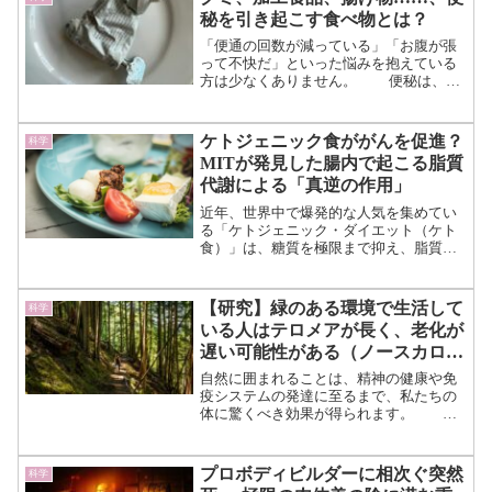
秘を引き起こす食べ物とは？
「便通の回数が減っている」「お腹が張
って不快だ」といった悩みを抱えている
方は少なくありません。 便秘は、週
に3回以下しか排便がない状態を指し、生
活の質に大きな影響を及ぼすことがあり
ます。 便秘の原因は人それぞれで
ケトジェニック食ががんを促進？
科学
すが、特に食事の内容...（続きを読む）
MITが発見した腸内で起こる脂質
代謝による「真逆の作用」
近年、世界中で爆発的な人気を集めてい
る「ケトジェニック・ダイエット（ケト
食）」は、糖質を極限まで抑え、脂質を
エネルギー源として摂取する食事法で
す。もともとはてんかんの治療食として
開発された歴史を持ちますが、現代では
【研究】緑のある環境で生活して
科学
ダイエットやアルツハイマー...（続きを
いる人はテロメアが長く、老化が
読む）
遅い可能性がある（ノースカロラ
イナ大学）【要約】
自然に囲まれることは、精神の健康や免
疫システムの発達に至るまで、私たちの
体に驚くべき効果が得られます。 海
外には治療の一環として、自然の中で過
ごすことを勧める医師もいるほどで
す。 人に大きなメリットを与える
プロボディビルダーに相次ぐ突然
科学
自然ですが、どうやら寿命や老...（続き