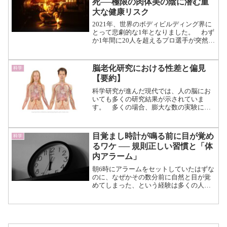
死──極限の肉体美の陰に潜む重
を読む）
大な健康リスク
2021年、世界のボディビルディング界に
とって悲劇的な1年となりました。 わず
か1年間に20人を超えるプロ選手が突然死
を遂げ、その中には27歳という若さの選
手も含まれていたのです。 アスリート
は一般人に比べて長寿であるという研究
脳老化研究における性差と偏見
科学
結果が数多く...（続きを読む）
【要約】
科学研究が進んだ現代では、人の脳にお
いても多くの研究結果が示されていま
す。 多くの場合、膨大な数の実験によ
って、ヒトではこのように作用するだろ
うという予測が立ちます。 ヒトと言っ
ても男女の体の構造や分泌されるホルモ
目覚まし時計が鳴る前に目が覚め
科学
ンは微妙に異なっています。...（続きを
るワケ ── 規則正しい習慣と「体
読む）
内アラーム」
朝6時にアラームをセットしていたはずな
のに、なぜかその数分前に自然と目が覚
めてしまった、という経験は多くの人に
あるのではないでしょうか。 音も振動
もなく、外部からの刺激があったわけで
もないのに、まるで脳が時間を認知して
いるかのように目覚める...（続きを読
む）