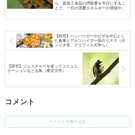
ら、超加工食品の摂取量を半分にするこ
とで、一日の消費エネルギーの増加や体
重減少（平均3.5kg）など、顕著な健康効
果が確認されたことが明らかになりまし
た。 また、心臓病や糖尿病などの深刻
な健康リスクを軽減す...（続きを読む）
【研究】ハンバーガーやピザを中心とし
た食事とアルツハイマー病のリスク（ボ
ンド大学、グリフィス大学ら）
【研究】ジェスチャーを使ってコミュニ
ケーションをとる鳥（東京大学）
コメント
コメントを書き込む