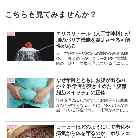
こちらも見てみませんか？
エリスリトール（人工甘味料）が
科学
脳のバリア機能を混乱させる可能
性がある
人工甘味料や代替糖への関心が高まる昨
今。 多くの人がカロリー制限や糖質制
限の一環として取り入れている「エリス
リトール」という甘味料があります。
天然の果物や発酵させた食べ物から生成
され、吸収されずに尿から排出されると
なぜ年齢とともにお腹が出るの
科学
いう特性から、健康的に甘...（続きを読
か？ 科学者が突き止めた「腹部
む）
脂肪スイッチ」の正体
年齢を重ねるにつれて、お腹周りに脂肪
がつきやすくなることは、多くの人が実
感している現象です。 体重がそれほど
変わらなくても、若い頃に比べてウエス
トが太くなったと感じる人は少なくあり
ません。 しかし、なぜ加齢によって腹
コーヒーはどのようにして老化や
科学
部脂肪が増えるのか、その...（続きを読
病気から体を守るのか：ポリフェ
む）