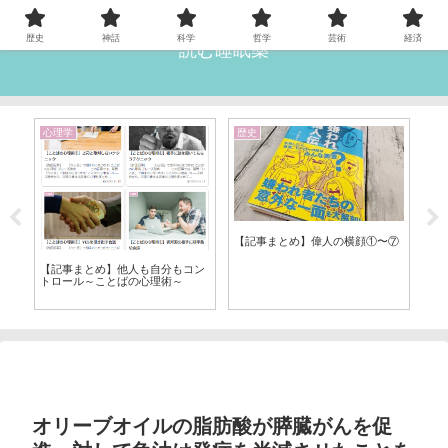
歴史
神話
科学
哲学
芸術
経済
読む睡眠薬
心理学
歴史
経
【記事まとめ】偉人の横顔①〜⑦
し、
【
著
【記事まとめ】他人も自分もコン
トロール～ことばの心理術～
オリーブオイルの脂肪酸が膵臓がんを促