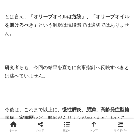
とは言え、
「オリーブオイルは危険」、「オリーブオイル
を避けるべき」
という解釈は現段階では適切ではありませ
ん。
研究者らも、今回の結果を直ちに食事指針へ反映すべきと
は述べていません。
今後は、これまで以上に、
慢性膵炎、肥満、高齢発症型糖
尿病、家族歴
など、膵臓がんリスクが高い人々において、
脂肪酸組成がどのような影響を与えるのかを今後調べる必
ホーム
シェア
目次へ
トップ
サイドバー