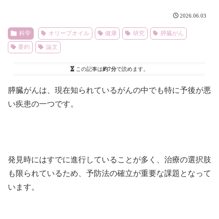
2026.06.03
科学
オリーブオイル
健康
研究
膵臓がん
要約
論文
この記事は
約7分
で読めます。
膵臓がんは、現在知られているがんの中でも特に予後が悪
い疾患の一つです。
発見時にはすでに進行していることが多く、治療の選択肢
も限られているため、予防法の確立が重要な課題となって
います。