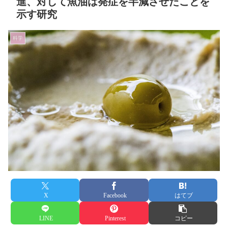
進、対して魚油は発症を半減させたことを
示す研究
科学
X
Facebook
はてブ
LINE
Pinterest
コピー