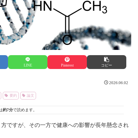
LINE
Pinterest
コピー
2026.06.02
要約
論文
は
約7分
で読めます。
き方ですが、その一方で健康への影響が長年懸念され