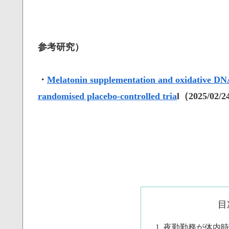
参考研究）
・
Melatonin supplementation and oxidative DNA
randomised placebo-controlled tria
l（2025/02/
目
夜勤勤務が体内時