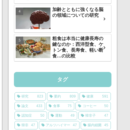
加齢とともに強くなる脳
の領域についての研究
粗食は本当に健康長寿の
鍵なのか：西洋型食、ケ
トン食、長寿食、軽い断
食…の比較
タグ
研究
823
要約
809
健康
591
論文
433
食事
75
コーヒー
50
認知症
50
運動
49
韓非子
47
韓非
47
アルツハイマー
47
腸内細菌
45