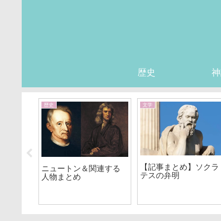
歴史
神
歴史
文学
日本史
【記事まとめ】ソクラ
ニュートン＆関連する
テスの弁明
人物まとめ