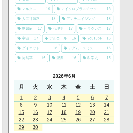
マルクス
19
マイクロプラスチック
18
人工甘味料
18
アンチエイジング
18
糖尿病
17
心理学
17
ヘラクレス
17
宇宙
17
アルコール
16
YouTube
16
ダイエット
16
アダム・スミス
16
徒然草
16
聖書
16
科学史
15
2026年6月
月
火
水
木
金
土
日
1
2
3
4
5
6
7
8
9
10
11
12
13
14
15
16
17
18
19
20
21
22
23
24
25
26
27
28
29
30