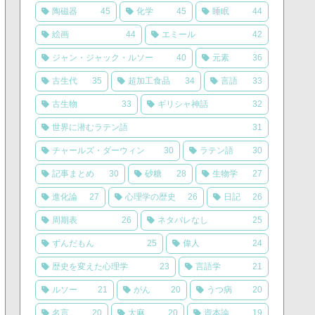
陶磁器
45
化学
45
睡眠
44
絵画
44
エミール
42
ジャン・ジャック・ルソー
40
元素
36
古生代
35
超加工食品
34
言語
33
古生物
33
ギリシャ神話
32
世界に潜むラテン語
31
チャールズ・ダーウィン
30
ラテン語
30
記事まとめ
30
砂糖
28
生物学
27
進化論
27
心理学の歴史
26
日記
26
周期表
26
ネタバレなし
25
ずんだもん
25
偉人
24
歴史を変えた心理学
23
言語学
21
ルソー
21
がん
20
うつ病
20
名言
20
大麻
20
資本論
19