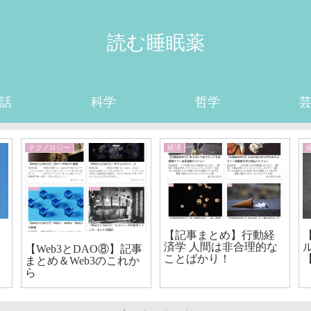
読む睡眠薬
話
科学
哲学
テクノロジー
経済
【記事まとめ】行動経
済学 人間は非合理的な
【Web3とDAO⑧】記事
ことばかり！
まとめ＆Web3のこれか
ら