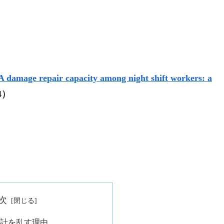
 damage repair capacity among night shift workers: a
24）
次
計を乱す理由