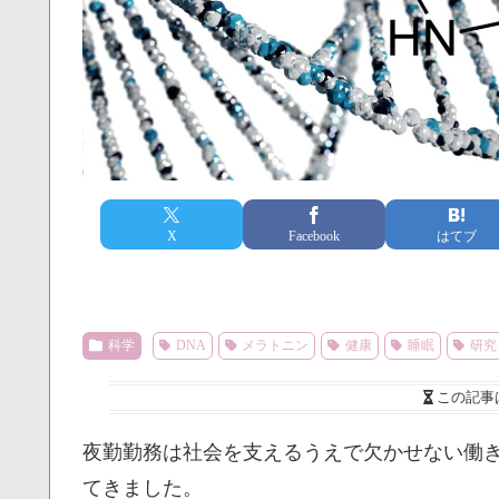
X
Facebook
はてブ
科学
DNA
メラトニン
健康
睡眠
研究
この記事
夜勤勤務は社会を支えるうえで欠かせない働
てきました。