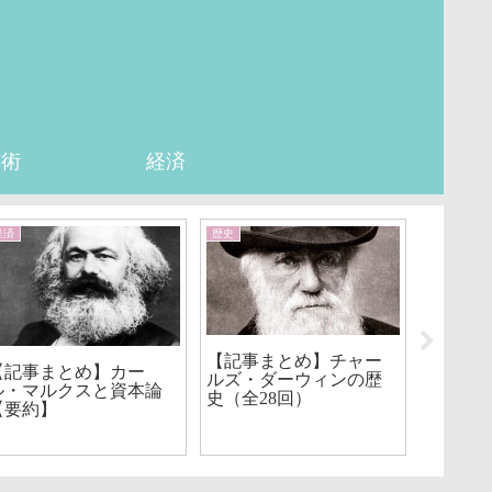
芸術
経済
経済
歴史
心理学
【記事まとめ】チャー
【記事
【記事まとめ】カー
ルズ・ダーウィンの歴
変えた心
ル・マルクスと資本論
史（全28回）
回）
【要約】