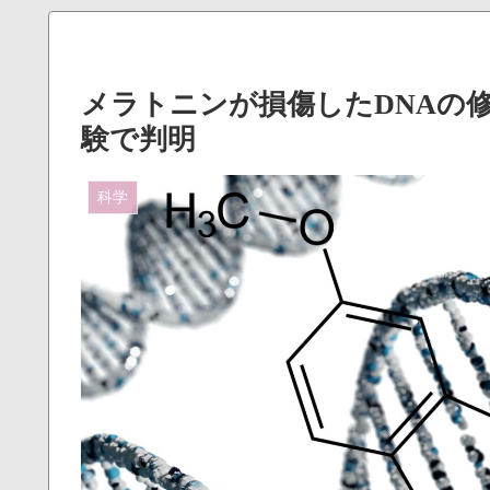
メラトニンが損傷したDNAの
験で判明
科学