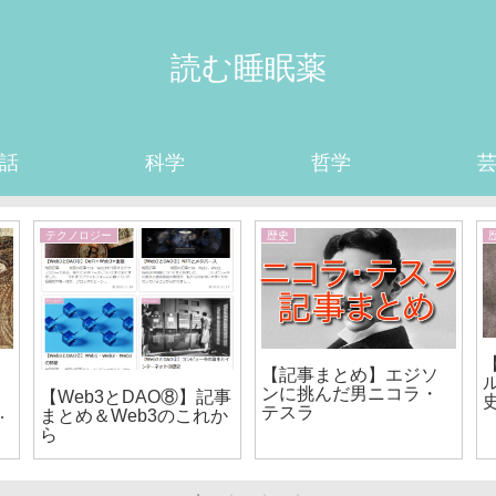
読む睡眠薬
話
科学
哲学
テクノロジー
歴史
【記事まとめ】エジソ
レ
ンに挑んだ男ニコラ・
【Web3とDAO⑧】記事
ス
テスラ
まとめ＆Web3のこれか
ら