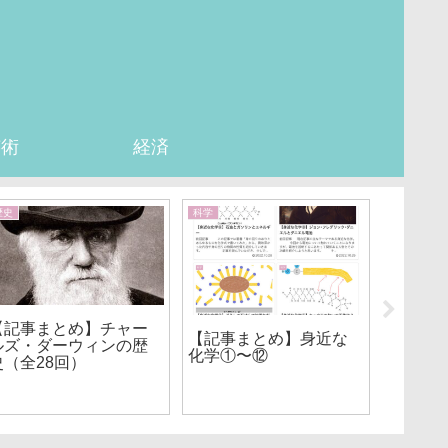
芸術
経済
歴史
科学
心理学
【記事まとめ】チャー
【記事
【記事まとめ】身近な
ルズ・ダーウィンの歴
変えた心
化学①〜⑫
史（全28回）
回）