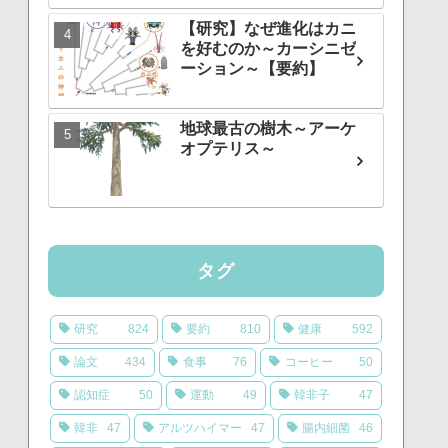
【研究】なぜ進化はカニ
を好むのか～カーシニゼ
ーション～【要約】
地球最古の樹木～アーケ
オプテリス～
タグ
研究
824
要約
810
健康
592
論文
434
食事
76
コーヒー
50
認知症
50
運動
49
韓非子
47
韓非
47
アルツハイマー
47
腸内細菌
46