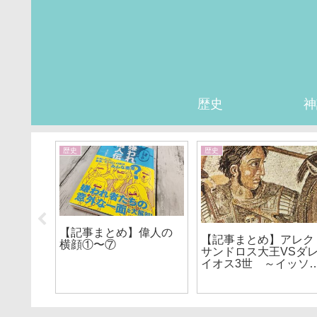
歴史
神
歴史
歴史
野口英
【記事まとめ】偉人の
【記事まとめ】アレク
横顔①〜⑦
サンドロス大王VSダ
イオス3世 ～イッソ
の戦い＆ガウガメラの
戦い～