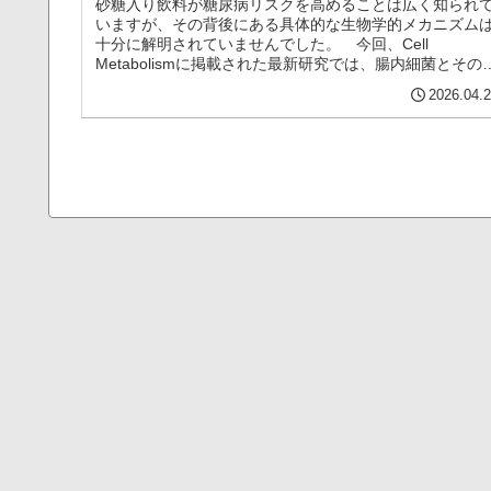
砂糖入り飲料が糖尿病リスクを高めることは広く知られ
いますが、その背後にある具体的な生物学的メカニズム
十分に解明されていませんでした。 今回、Cell
Metabolismに掲載された最新研究では、腸内細菌とその
謝物が、砂糖入り飲料と糖...（続きを読む）
2026.04.