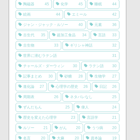
陶磁器
45
化学
45
睡眠
44
絵画
44
エミール
42
ジャン・ジャック・ルソー
40
元素
36
古生代
35
超加工食品
34
言語
33
古生物
33
ギリシャ神話
32
世界に潜むラテン語
31
チャールズ・ダーウィン
30
ラテン語
30
記事まとめ
30
砂糖
28
生物学
27
進化論
27
心理学の歴史
26
日記
26
周期表
26
ネタバレなし
25
ずんだもん
25
偉人
24
歴史を変えた心理学
23
言語学
21
ルソー
21
がん
20
うつ病
20
名言
20
大麻
20
資本論
19