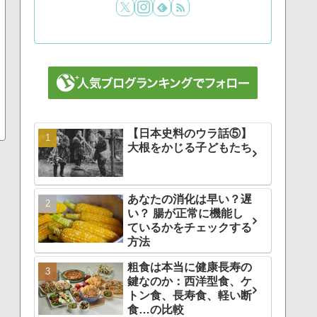
【日本史料のウラ話⑤】
大根をかじる子どもたち
あなたの消化は早い？遅
い？ 腸が正常に機能し
ているかをチェックする
方法
粗食は本当に健康長寿の
鍵なのか：西洋型食、ケ
トン食、長寿食、軽い断
食…の比較