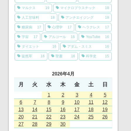
マルクス
19
マイクロプラスチック
18
人工甘味料
18
アンチエイジング
18
糖尿病
17
心理学
17
ヘラクレス
17
宇宙
17
アルコール
16
YouTube
16
ダイエット
16
アダム・スミス
16
徒然草
16
聖書
16
科学史
15
2026年4月
月
火
水
木
金
土
日
1
2
3
4
5
6
7
8
9
10
11
12
13
14
15
16
17
18
19
20
21
22
23
24
25
26
27
28
29
30