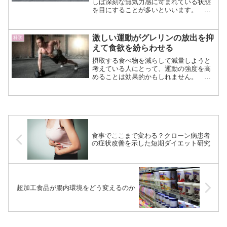
しば深刻な無気力感に苛まれている状態
を目にすることが多いといいます。 し
かしこの現象は、「死に繋がる病気を抱
えているのだから、気分も落ち込んで当
然だろう」という短絡的な考え方ではな
激しい運動がグレリンの放出を抑
科学
いことが、ワシントン大学...（続きを読
えて食欲を紛らわせる
む）
摂取する食べ物を減らして減量しようと
考えている人にとって、運動の強度を高
めることは効果的かもしれません。 バ
ージニア大学による最近の研究による
と、激しい運動は適度な運動よりも食欲
を抑える効果が高いことが示されていま
す。 どうやら運動の強度...（続きを
読む）
食事でここまで変わる？クローン病患者
の症状改善を示した短期ダイエット研究
超加工食品が腸内環境をどう変えるのか