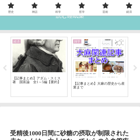
歴史
神話
科学
哲学
芸術
経済
読む睡眠薬
経済
雑学
歴
ィ
【記事まとめ】アダム・スミス
【
著 国富論 全1～5編【要約】
の
【記事まとめ】大麻の歴史から産
業まで
受精後1000日間に砂糖の摂取が制限された