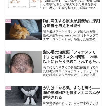
【前回記事】 この記事では、著書“図鑑
心理学”と自分が学んできた内容を参考
に、歴史に影響を与えた心理学について
まとめていきます。 心理学が生まれる
以前、心や精神とはどのようなものだっ
たのかに始まり、近代の心理学までをテ
猫に寄生する原虫が脳機能に深刻
科学
ーマとして、本書から興...（続きを読
な影響を与える可能性
む）
猫を最終宿主とすることで知られる寄生
性の原虫Toxoplasma gondii（トキソプラ
ズマ・ゴンディ）が、感染した宿主の脳
内において深刻な神経機能の混乱を引き
起こす可能性があることが、カリフォル
ニア大学リバーサイド校の研究によって
髪の毛の治療薬「フィナステリ
科学
明らか...（続きを読む）
ド」と自殺リスクの関連──20年
以上にわたり見過ごされてきた危
険性
長年にわたり多くの男性に使用されてき
た脱毛治療薬「フィナステリド」が、深
刻な精神的副作用や自殺リスクの上昇と
関連していることが、イスラエルのハダ
サ＝ヘブライ大学医学センターによる新
たな研究で明らかになりました。 薬剤
がんは「やる気」すらも奪う――
科学
の副作用については、製薬...（続きを読
脳の動機回路を侵すメカニズムが
む）
解明される
医療従事者の多くは、がんの患者がしば