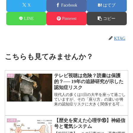
X
Facebook
はてブ
LINE
Pinterest
コピー
KTAG
こちらも見てみませんか？
テレビ視聴は危険？読書は保護
科学
的？── 19年の追跡研究が示した
認知症リスク
現代人の多くは1日の大半を座って過ごし
ていますが、その「座り方」の違いが将
来の認知症リスクに大きく関係する可能
性があることが明らかになりまし
た。 スウェーデンのカロリンスカ
研究所などの研究チームによる19年間の
【歴史を変えた心理学⑯】神経信
心理学
追跡研究では、テレビ視聴の...（続きを
号と電気システム
読む）