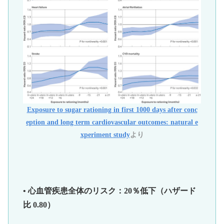
Exposure to sugar rationing in first 1000 days after conc
eption and long term cardiovascular outcomes: natural e
xperiment study
より
• 心血管疾患全体のリスク：20％低下（ハザード
比 0.80）