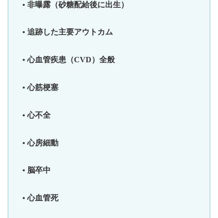
• 非曝露（砂糖配給後に出生）
• 追跡した主要アウトカム
• 心血管疾患（CVD）全般
• 心筋梗塞
• 心不全
• 心房細動
• 脳卒中
• 心血管死