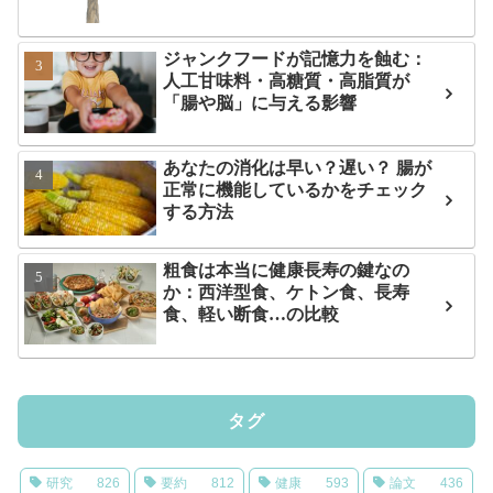
ジャンクフードが記憶力を蝕む：
人工甘味料・高糖質・高脂質が
「腸や脳」に与える影響
あなたの消化は早い？遅い？ 腸が
正常に機能しているかをチェック
する方法
粗食は本当に健康長寿の鍵なの
か：西洋型食、ケトン食、長寿
食、軽い断食…の比較
タグ
研究
826
要約
812
健康
593
論文
436