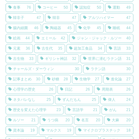
食事
76
コーヒー
50
認知症
50
運動
49
韓非子
47
韓非
47
アルツハイマー
47
腸内細菌
46
陶磁器
45
化学
45
睡眠
44
絵画
44
エミール
42
ジャン・ジャック・ルソー
40
元素
36
古生代
35
超加工食品
34
言語
33
古生物
33
ギリシャ神話
32
世界に潜むラテン語
31
チャールズ・ダーウィン
30
ラテン語
30
記事まとめ
30
砂糖
28
生物学
27
進化論
27
心理学の歴史
26
日記
26
周期表
26
ネタバレなし
25
ずんだもん
25
偉人
24
歴史を変えた心理学
23
言語学
21
がん
21
ルソー
21
うつ病
20
名言
20
大麻
20
資本論
19
マルクス
19
マイクロプラスチック
18