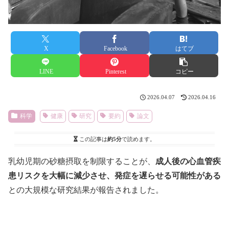
X
Facebook
はてブ
LINE
Pinterest
コピー
2026.04.07
2026.04.16
科学
健康
研究
要約
論文
この記事は
約5分
で読めます。
乳幼児期の砂糖摂取を制限することが、
成人後の心血管疾
患リスクを大幅に減少させ、発症を遅らせる可能性がある
との大規模な研究結果が報告されました。