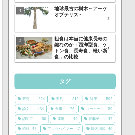
地球最古の樹木～アーケ
オプテリス～
粗食は本当に健康長寿の
鍵なのか：西洋型食、ケ
トン食、長寿食、軽い断
食…の比較
タグ
研究
824
要約
810
健康
592
論文
434
食事
76
コーヒー
50
認知症
50
運動
49
韓非子
47
韓非
47
アルツハイマー
47
腸内細菌
46