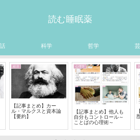
読む睡眠薬
話
科学
哲学
経済
心理学
【記事まとめ】カー
ル・マルクスと資本論
【記事まとめ】他人も
【要約】
自分もコントロール～
ことばの心理術～