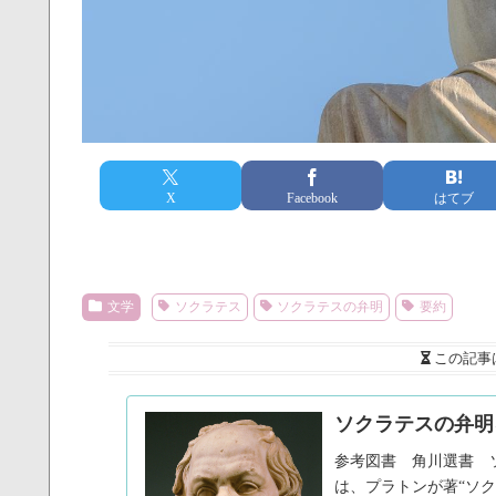
X
Facebook
はてブ
文学
ソクラテス
ソクラテスの弁明
要約
この記事
ソクラテスの弁明
参考図書 角川選書 
は、プラトンが著“ソ