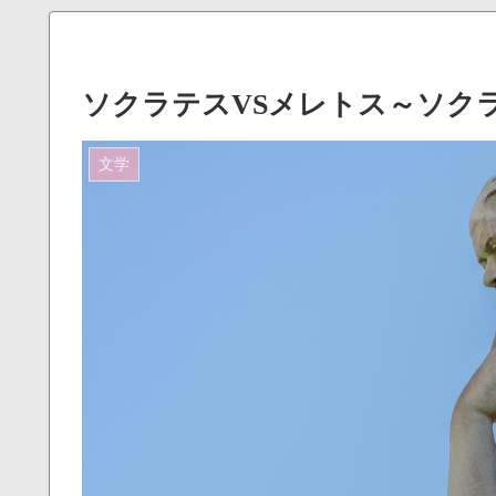
ソクラテスVSメレトス～ソク
文学