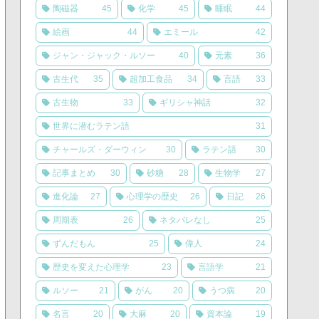
陶磁器
45
化学
45
睡眠
44
絵画
44
エミール
42
ジャン・ジャック・ルソー
40
元素
36
古生代
35
超加工食品
34
言語
33
古生物
33
ギリシャ神話
32
世界に潜むラテン語
31
チャールズ・ダーウィン
30
ラテン語
30
記事まとめ
30
砂糖
28
生物学
27
進化論
27
心理学の歴史
26
日記
26
周期表
26
ネタバレなし
25
ずんだもん
25
偉人
24
歴史を変えた心理学
23
言語学
21
ルソー
21
がん
20
うつ病
20
名言
20
大麻
20
資本論
19