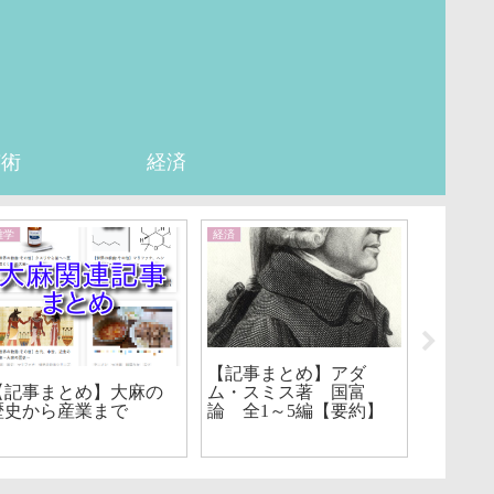
芸術
経済
雑学
経済
歴史
【記事まとめ】アダ
【記事
ム・スミス著 国富
ンに挑
【記事まとめ】大麻の
論 全1～5編【要約】
テスラ
歴史から産業まで