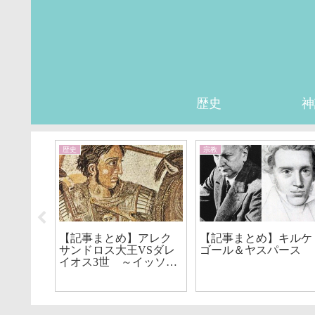
歴史
神
歴史
宗教
チャー
【記事まとめ】アレク
【記事まとめ】キルケ
ンの歴
サンドロス大王VSダレ
ゴール＆ヤスパース
イオス3世 ～イッソス
の戦い＆ガウガメラの
戦い～