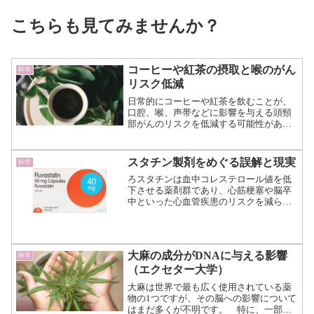
こちらも見てみませんか？
コーヒーや紅茶の摂取と喉のがん
科学
リスク低減
日常的にコーヒーや紅茶を飲むことが、
口腔、喉、声帯などに影響を与える頭頸
部がんのリスクを低減する可能性がある
とする新たな研究結果が発表されまし
た。 国際頭頸部癌疫学コンソーシア
ム（International Head and Neck C...（続き
スタチン製剤をめぐる誤解と現実
科学
を読む）
ろスタチンは血中コレステロール値を低
下させる薬剤群であり、心筋梗塞や脳卒
中といった心血管疾患のリスクを減らす
ことが確立されています。 にもかかわ
らず、服用を避ける人が一定数存在しま
す。その背景には、「副作用が多い薬」
というイメージがあります...（続きを読
大麻の成分がDNAに与える影響
科学
む）
（エクセター大学）
大麻は世界で最も広く使用されている薬
物の1つですが、その脳への影響について
はまだ多くが不明です。 特に、一部の