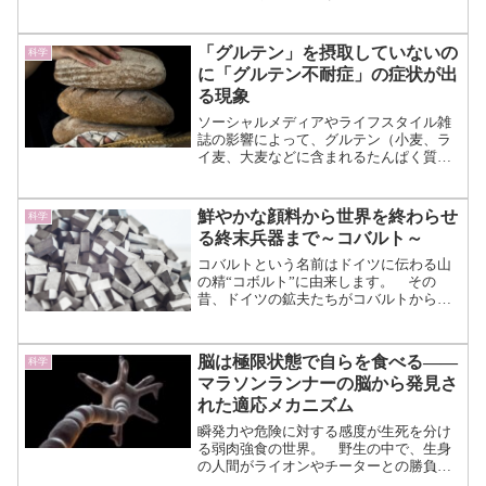
使用者において大麻がなぜ精神病を引き
起こすのかは、十分に解明されていませ
ん。 英エクセター大学が発表した最新
「グルテン」を摂取していないの
科学
の研究によると、高濃度...（続きを読
に「グルテン不耐症」の症状が出
む）
る現象
ソーシャルメディアやライフスタイル雑
誌の影響によって、グルテン（小麦、ラ
イ麦、大麦などに含まれるたんぱく質）
は、いつの間にか「避けるべき食品成
分」として悪者のように扱われるように
なりました。テニスで日本一になったジ
鮮やかな顔料から世界を終わらせ
科学
ョコビッチ選手をはじめ、2...（続きを読
る終末兵器まで～コバルト～
む）
コバルトという名前はドイツに伝わる山
の精“コボルト”に由来します。 その
昔、ドイツの鉱夫たちがコバルトから銀
を取り出そうとしました。 しかしいく
らやっても思うような結果にならなかっ
たため、これは山の妖精であるコボルト
脳は極限状態で自らを食べる――
科学
の仕業だと考えたのです。...（続きを読
マラソンランナーの脳から発見さ
む）
れた適応メカニズム
瞬発力や危険に対する感度が生死を分け
る弱肉強食の世界。 野生の中で、生身
の人間がライオンやチーターとの勝負に
勝つことができるでしょうか。 人間は