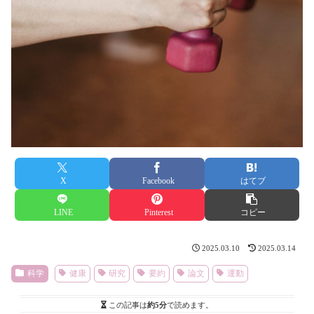
X
Facebook
はてブ
LINE
Pinterest
コピー
2025.03.10
2025.03.14
科学
健康
研究
要約
論文
運動
この記事は
約5分
で読めます。