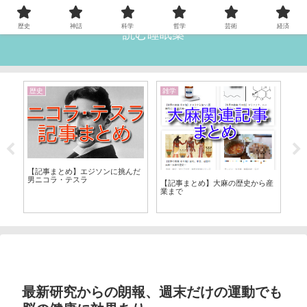
歴史
神話
科学
哲学
芸術
経済
読む睡眠薬
歴史
雑学
雑
【
間は
【記事まとめ】エジソンに挑んだ
12
男ニコラ・テスラ
【記事まとめ】大麻の歴史から産
業まで
最新研究からの朗報、週末だけの運動でも