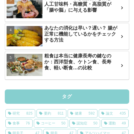
人工甘味料・高糖質・高脂質が
「腸や脳」に与える影響
あなたの消化は早い？遅い？ 腸が
正常に機能しているかをチェック
する方法
粗食は本当に健康長寿の鍵なの
か：西洋型食、ケトン食、長寿
食、軽い断食…の比較
タグ
研究
825
要約
811
健康
592
論文
435
食事
76
コーヒー
50
認知症
50
運動
49
韓非子
47
韓非
47
アルツハイマー
47