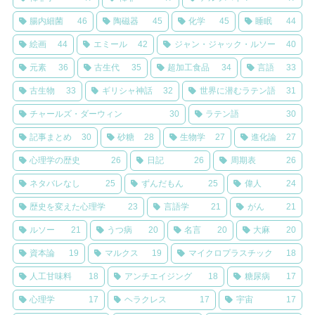
腸内細菌
46
陶磁器
45
化学
45
睡眠
44
絵画
44
エミール
42
ジャン・ジャック・ルソー
40
元素
36
古生代
35
超加工食品
34
言語
33
古生物
33
ギリシャ神話
32
世界に潜むラテン語
31
チャールズ・ダーウィン
30
ラテン語
30
記事まとめ
30
砂糖
28
生物学
27
進化論
27
心理学の歴史
26
日記
26
周期表
26
ネタバレなし
25
ずんだもん
25
偉人
24
歴史を変えた心理学
23
言語学
21
がん
21
ルソー
21
うつ病
20
名言
20
大麻
20
資本論
19
マルクス
19
マイクロプラスチック
18
人工甘味料
18
アンチエイジング
18
糖尿病
17
心理学
17
ヘラクレス
17
宇宙
17