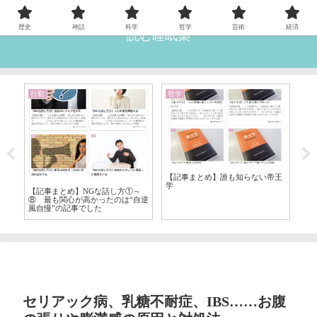
歴史
神話
科学
哲学
芸術
経済
読む睡眠薬
行動
哲学
哲
⑫
【記事まとめ】誰も知らない帝王
【
学
ト
【記事まとめ】NGな話し方①～
⑧ 最も関心が高かったのは“自逆
風自慢”の記事でした
セリアック病、乳糖不耐症、IBS……お腹