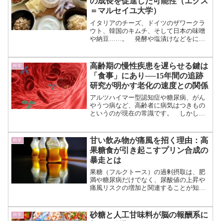
の成長を促進した可能性（エクス
む）
＝マルセイユ大学）
イタリアのチーズ、ドイツのザワークラ
ウト、韓国のキムチ、そして日本の味噌
や納豆……。 発酵や塩漬けなどをによ
って食品の保存性を高めるという文化
は、各国の食文化の歴史において重要な
役割を担ってきました。 食品が保存で
高齢期の慢性疾患を遅らせる鍵は
科学
きるようになったことで、収...（続きを
「食事」にあり──15年間の追跡
読む）
研究が明かす老化の速度との関係
アルツハイマー型認知症や糖尿病、がん
やうつ病など、高齢者に病気はつきもの
というのが現在の常識です。 しかし、
全ての高齢者がそういった病気に悩まさ
れるのはなく、ある人は健康なままで過
ごしています。 病気になる高齢者とそ
甘い飲み物が痛風を招く理由：高
科学
うでない高齢者。 一体そ...（続きを読
果糖食が引き起こすプリン合成の
む）
暴走とは
果糖（フルクトース）の過剰摂取は、肥
満や糖尿病だけでなく、尿酸値の上昇や
痛風リスクの増加と関連することが知ら
れています。 しかし、その詳細なメカ
ニズムは完全には解明されていませんで
した。 今回の研究では、果糖が体内で
砂糖と人工甘味料が脳の報酬系に
科学
「プリン合成」という経路...（続きを読