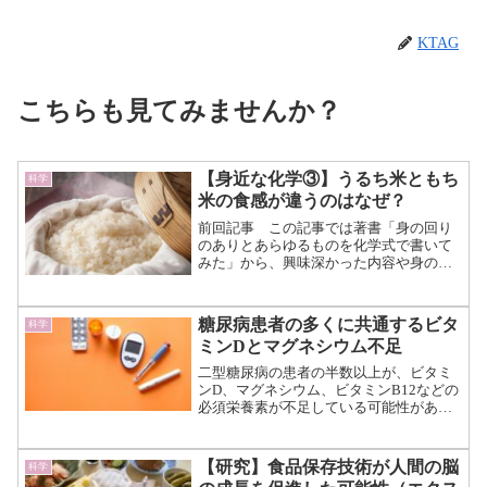
KTAG
こちらも見てみませんか？
【身近な化学③】うるち米ともち
科学
米の食感が違うのはなぜ？
前回記事 この記事では著書「身の回り
のありとあらゆるものを化学式で書いて
みた」から、興味深かった内容や身の回
りの物質の性質を紹介していきま
す。 今回取り上げるテーマは“お
米”です。 前回記事では砂糖の構造に
糖尿病患者の多くに共通するビタ
科学
ついて化学式を使いながら迫っ...（続き
ミンDとマグネシウム不足
を読む）
二型糖尿病の患者の半数以上が、ビタミ
ンD、マグネシウム、ビタミンB12などの
必須栄養素が不足している可能性がある
と、新しい研究で明らかになりまし
た。 インドIIHMR大学の調査による
と、食事、代謝、特定の糖尿病治療薬の
【研究】食品保存技術が人間の脳
科学
影響が、体が栄養素を吸...（続きを読