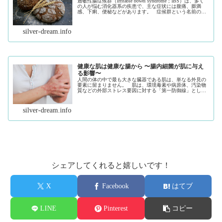
過敏性腸症候群（Irritable bowel syndrome；IBS）は、多く
の人が悩む消化器系の疾患で、主な症状には腹痛、膨満
感、下痢、便秘などがあります。 症候群という名前の通
り、この疾患の正確な原因は完全には解明されていませ
ん。 ...（続きを読む）
silver-dream.info
健康な肌は健康な腸から 〜腸内細菌が肌に与え
る影響〜
人間の体の中で最も大きな臓器である肌は、単なる外見の
要素に留まりません。 肌は、環境毒素や病原体、汚染物
質などの外部ストレス要因に対する「第一防御線」として
機能する一方で、体内の健康状態を反映する役割も持って
います。 最新の研究では、腸と肌...（続きを読む）
silver-dream.info
シェアしてくれると嬉しいです！
X
Facebook
はてブ
LINE
Pinterest
コピー