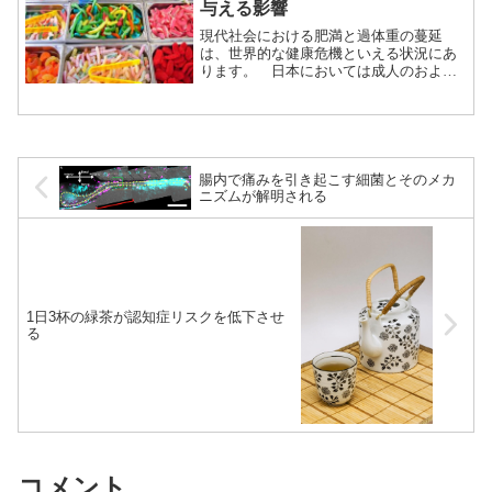
与える影響
む）
現代社会における肥満と過体重の蔓延
は、世界的な健康危機といえる状況にあ
ります。 日本においては成人のおよそ
26％程度が肥満に分類（BMI≧25）さ
れ、世界的に見ても圧倒的に低い水準で
す。 Screenshot 特にアメリカでは、成
人の約70...（続きを読む）
腸内で痛みを引き起こす細菌とそのメカ
ニズムが解明される
1日3杯の緑茶が認知症リスクを低下させ
る
コメント