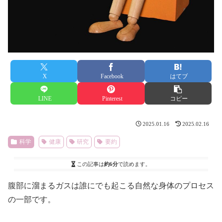
X
Facebook
はてブ
LINE
Pinterest
コピー
2025.01.16
2025.02.16
科学
健康
研究
要約
この記事は
約6分
で読めます。
腹部に溜まるガスは誰にでも起こる自然な身体のプロセス
の一部です。