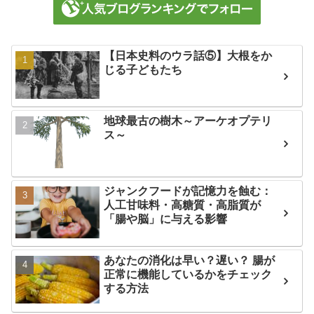
【日本史料のウラ話⑤】大根をか
じる子どもたち
地球最古の樹木～アーケオプテリ
ス～
ジャンクフードが記憶力を蝕む：
人工甘味料・高糖質・高脂質が
「腸や脳」に与える影響
あなたの消化は早い？遅い？ 腸が
正常に機能しているかをチェック
する方法