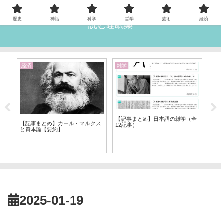
歴史
神話
科学
哲学
芸術
経済
読む睡眠薬
経済
雑学
雑
【記事まとめ】日本語の雑学（全
ン
【記事まとめ】カール・マルクス
12記事）
と資本論【要約】
【
業
2025-01-19