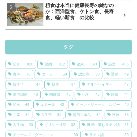
粗食は本当に健康長寿の鍵なの
か：西洋型食、ケトン食、長寿
食、軽い断食…の比較
タグ
研究
826
要約
812
健康
593
論文
436
食事
76
コーヒー
50
認知症
50
運動
49
韓非子
47
韓非
47
アルツハイマー
47
腸内細菌
46
陶磁器
45
化学
45
睡眠
44
絵画
44
エミール
42
ジャン・ジャック・ルソー
40
元素
36
古生代
35
超加工食品
34
言語
33
古生物
33
ギリシャ神話
32
世界に潜むラテン語
31
チャールズ・ダーウィン
30
ラテン語
30