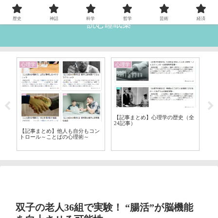
歴史
神話
科学
哲学
芸術
経済
読む睡眠薬
心理学
心理学
文
【記事まとめ】心理学の歴史（全
【
24記事）
【記事まとめ】他人も自分もコン
＆
トロール～ことばの心理術～
双子の老人36組で実験！ “腸活”が脳機能