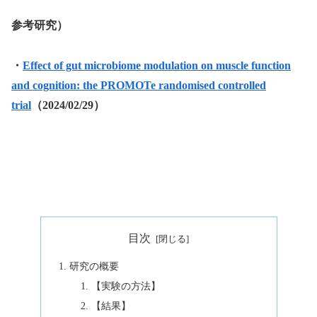
参考研究）
・
Effect of gut microbiome modulation on muscle function
and cognition: the PROMOTe randomised controlled
trial
（2024/02/29）
目次
研究の概要
【実験の方法】
【結果】