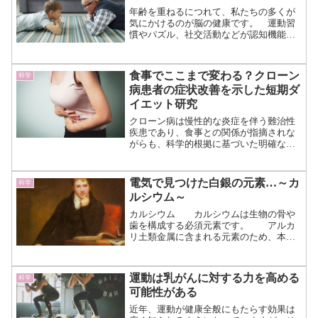
年齢を重ねるにつれて、私たちの多くが
気にかけるのが脳の健康です。 運動習
慣やパズル、社交活動などが認知機能の
維持に役立つことは広く知られていま
す。アメリカ心理学会（American
Psychological Association）によっ...（続
食事でここまで変わる？クローン
科学
きを読む）
病患者の症状改善を示した短期ダ
イエット研究
クローン病は慢性的な炎症を伴う難治性
疾患であり、食事との関係が指摘されな
がらも、科学的根拠に基づいた明確な指
針はこれまでほとんど存在していません
でした。 しかし今回、アメリカのスタ
ンフォード大学を中心とした研究チーム
電気で見つけた白銀の元素…～カ
科学
によって、月に5日間のカ...（続きを読
ルシウム～
む）
カルシウム カルシウムは生物の骨や
歯を構成する必須元素です。 アルカ
リ土類金属に含まれる元素のため、本来
の姿は金属のような姿をしていま
す。 しかし、非常に反応しやすい性
質から単体として自然に存在することが
運動は乳がんに対する力を高める
科学
できないため、他の元素との化合...（続
可能性がある
きを読む）
近年、運動が健康全般にもたらす効果は