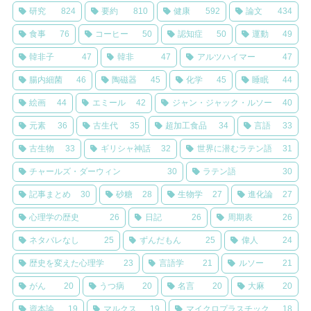
研究
824
要約
810
健康
592
論文
434
食事
76
コーヒー
50
認知症
50
運動
49
韓非子
47
韓非
47
アルツハイマー
47
腸内細菌
46
陶磁器
45
化学
45
睡眠
44
絵画
44
エミール
42
ジャン・ジャック・ルソー
40
元素
36
古生代
35
超加工食品
34
言語
33
古生物
33
ギリシャ神話
32
世界に潜むラテン語
31
チャールズ・ダーウィン
30
ラテン語
30
記事まとめ
30
砂糖
28
生物学
27
進化論
27
心理学の歴史
26
日記
26
周期表
26
ネタバレなし
25
ずんだもん
25
偉人
24
歴史を変えた心理学
23
言語学
21
ルソー
21
がん
20
うつ病
20
名言
20
大麻
20
資本論
19
マルクス
19
マイクロプラスチック
18