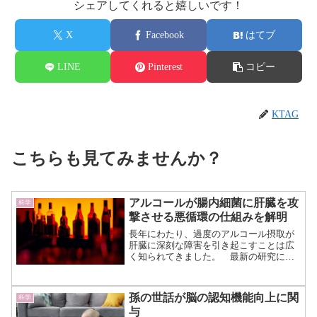
シェアしてくれると嬉しいです！
X
Facebook
はてブ
LINE
Pinterest
コピー
KTAG
こちらも見てみませんか？
アルコールが腸内細菌に肝臓を攻
科学
撃させる悪循環の仕組みを解明
長年にわたり、過度のアルコール摂取が
肝臓に深刻な障害を引き起こすことは広
く知られてきました。 最新の研究によ
り、これまで十分に理解されていなかっ
た「悪循環」の存在が明らかになりまし
た。 慢性的なアルコール摂取は、腸か
孫の世話が脳の認知機能向上に関
科学
ら細菌が漏れ出して肝臓に...（続きを読
与
む）