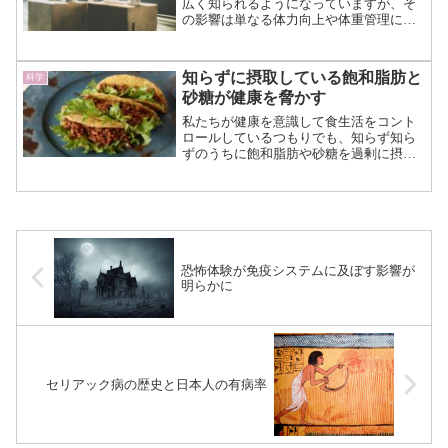
広く知られるようになっていますが、そ
の影響は単なる体力向上や体重管理にと
どまりません。 オーストラリアのエデ
ィス・コーワン大大学の研究から、がん
の進行抑制や再発予防にも関与する可能
知らずに摂取している飽和脂肪と
科学
性があるとする研究が注目...（続きを読
砂糖が健康を脅かす
む）
私たちが健康を意識して食生活をコント
ロールしているつもりでも、知らず知ら
ずのうちに飽和脂肪や砂糖を過剰に摂取
している可能性があります。 オハイオ
州立大学から発表された最新の研究によ
ると、意外な食品がこうした栄養素の
「隠れた供給源」となり、健...（続きを
読む）
恐怖体験が免疫システムに及ぼす影響が
明らかに
セリアック病の歴史と日本人の有病率