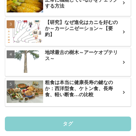
する方法
【研究】なぜ進化はカニを好むの
か～カーシニゼーション～【要
約】
地球最古の樹木～アーケオプテリ
ス～
粗食は本当に健康長寿の鍵なの
か：西洋型食、ケトン食、長寿
食、軽い断食…の比較
タグ