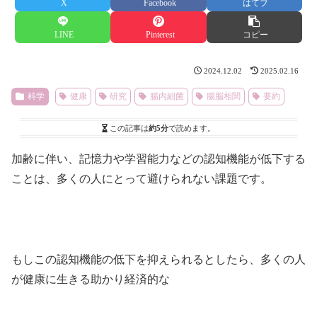
X
Facebook
はてブ
LINE
Pinterest
コピー
2024.12.02
2025.02.16
科学
健康
研究
腸内細菌
腸脳相関
要約
この記事は
約5分
で読めます。
加齢に伴い、記憶力や学習能力などの認知機能が低下する
ことは、多くの人にとって避けられない課題です。
もしこの認知機能の低下を抑えられるとしたら、多くの人
が健康に生きる助かり経済的な