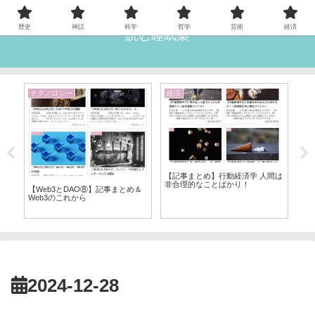
歴史
神話
科学
哲学
芸術
経済
読む睡眠薬
テクノロジー
経済
経
⑫
【記事まとめ】行動経済学 人間は
【
非合理的なことばかり！
と
【Web3とDAO⑧】記事まとめ＆
Web3のこれから
2024-12-28