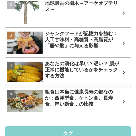
地球最古の樹木～アーケオプテリ
ス～
ジャンクフードが記憶力を蝕む：
人工甘味料・高糖質・高脂質が
「腸や脳」に与える影響
あなたの消化は早い？遅い？ 腸が
正常に機能しているかをチェック
する方法
粗食は本当に健康長寿の鍵なの
か：西洋型食、ケトン食、長寿
食、軽い断食…の比較
タグ