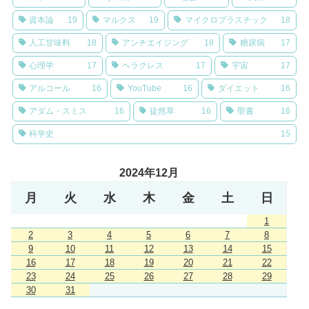
資本論
19
マルクス
19
マイクロプラスチック
18
人工甘味料
18
アンチエイジング
18
糖尿病
17
心理学
17
ヘラクレス
17
宇宙
17
アルコール
16
YouTube
16
ダイエット
16
アダム・スミス
16
徒然草
16
聖書
16
科学史
15
2024年12月
月
火
水
木
金
土
日
1
2
3
4
5
6
7
8
9
10
11
12
13
14
15
16
17
18
19
20
21
22
23
24
25
26
27
28
29
30
31