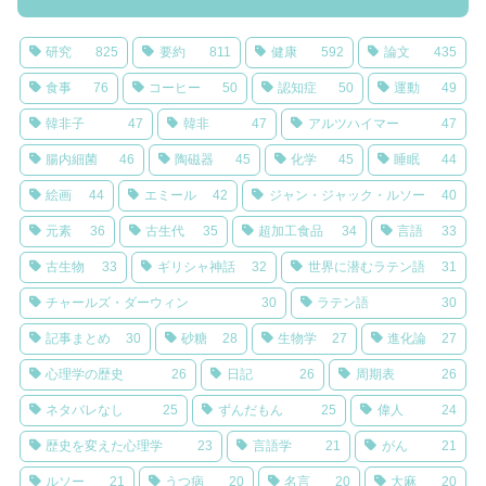
研究
825
要約
811
健康
592
論文
435
食事
76
コーヒー
50
認知症
50
運動
49
韓非子
47
韓非
47
アルツハイマー
47
腸内細菌
46
陶磁器
45
化学
45
睡眠
44
絵画
44
エミール
42
ジャン・ジャック・ルソー
40
元素
36
古生代
35
超加工食品
34
言語
33
古生物
33
ギリシャ神話
32
世界に潜むラテン語
31
チャールズ・ダーウィン
30
ラテン語
30
記事まとめ
30
砂糖
28
生物学
27
進化論
27
心理学の歴史
26
日記
26
周期表
26
ネタバレなし
25
ずんだもん
25
偉人
24
歴史を変えた心理学
23
言語学
21
がん
21
ルソー
21
うつ病
20
名言
20
大麻
20