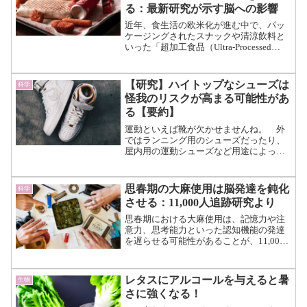
る：最新研究が示す脳への影響
近年、食生活の欧米化が進む中で、パッ
ケージングされたスナックや清涼飲料と
いった「超加工食品（Ultra-Processed
Foods）」の摂取が健康に及ぼす影響が、
改めて注目されています。 そして今
回、新たに発表された研究によって、こ
【研究】ハイトップなシューズは
科学
うし...（続きを読む）
怪我のリスクが高まる可能性があ
る【要約】
運動といえば靴が欠かせませんね。 外
ではランニング用のシューズだったり、
屋内用の運動シューズなど用途によって
様々です。 中にはデザイン性と機能性
を兼ね備えたシューズもあったりして、
その時々のトレンドによって人気なもの
思春期の大麻使用は脳発達を鈍化
科学
があります。 最近のトレ...（続きを読
させる：11,000人追跡研究より
む）
思春期における大麻使用は、記憶力や注
意力、思考能力といった認知機能の発達
を遅らせる可能性があることが、11,000
人以上を対象とした大規模縦断研究によ
り明らかになりました。 特に、最新の
Neuropsychopharmacology誌の研究...（続
レタスにアルコールを与えると暑
生物
きを読む）
さに強くなる！