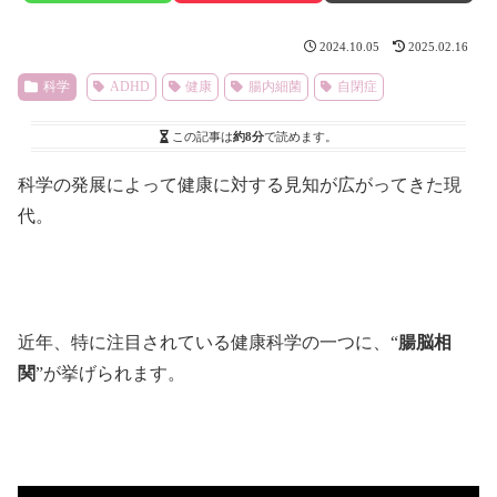
2024.10.05
2025.02.16
科学
ADHD
健康
腸内細菌
自閉症
この記事は
約8分
で読めます。
科学の発展によって健康に対する見知が広がってきた現
代。
近年、特に注目されている健康科学の一つに、“
腸脳相
関
”が挙げられます。