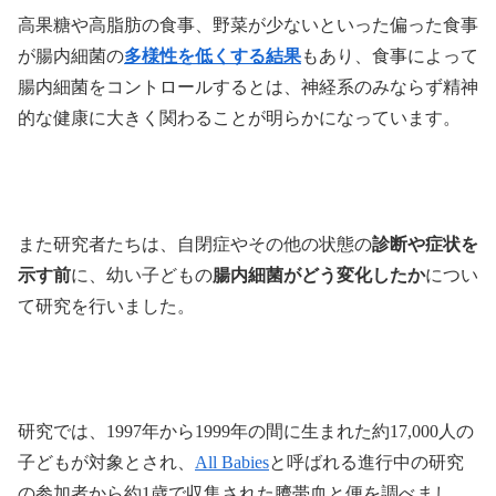
高果糖や高脂肪の食事、野菜が少ないといった偏った食事
が腸内細菌の
多様性を低くする結果
もあり、食事によって
腸内細菌をコントロールするとは、神経系のみならず精神
的な健康に大きく関わることが明らかになっています。
また研究者たちは、自閉症やその他の状態の
診断や症状を
示す前
に、幼い子どもの
腸内細菌がどう変化したか
につい
て研究を行いました。
研究では、1997年から1999年の間に生まれた約17,000人の
子どもが対象とされ、
All Babies
と呼ばれる進行中の研究
の参加者から約1歳で収集された臍帯血と便を調べまし