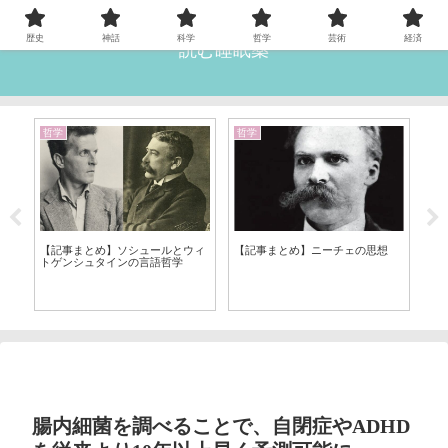
歴史
神話
科学
哲学
芸術
経済
読む睡眠薬
哲学
哲学
宗
王
【記事まとめ】ソシュールとウィ
【記事まとめ】ニーチェの思想
【
トゲンシュタインの言語哲学
ス
腸内細菌を調べることで、自閉症やADHD