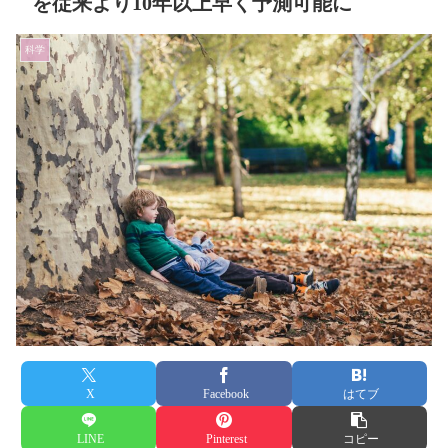
を従来より10年以上早く予測可能に
科学
X
Facebook
はてブ
LINE
Pinterest
コピー