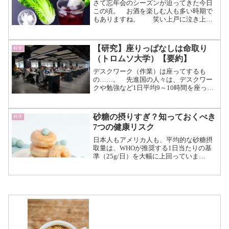
さて忘年会のシーズンが迫ってきた今日
この頃。 お酒を楽しむ人も多い時期で
もありますね。 笑い上戸に泣き上
戸…、アルコールを飲むと性格が変わっ
てしまうなんて人もいるのではないでし
ょうか？ 実はアルコールによって変
【研究】座りっぱなしは命取り
科学
化が起こるのは人間に限った...（続きを
（トロムソ大学）【要約】
読む）
デスクワーク（作業）は座ってするも
の……。 先進国の人々は、デスクワー
クや勉強など1日平均9～10時間を座って
過ごしていると言われています。 日本
における学校教育でも、授業の多くは“座
学”と呼ばれるだけあって、席に座りなが
砂糖の摂りすぎ？知っておくべき
科学
ら学ぶ場合がほとん...（続きを読む）
7つの健康リスク
日本人もアメリカ人も、平均的な砂糖摂
取量は、WHOが推奨する1日当たりの基
準（25g/日）を大幅に上回っていま
す。 令和６砂糖年度における砂糖及び
異性化糖の需給見通し厚生労働省より
厚労省が発表している令和6年度の砂糖の
消費量目安では、日本...（続きを読む）