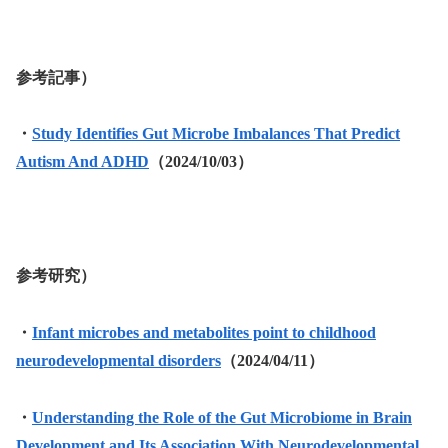
参考記事）
・
Study Identifies Gut Microbe Imbalances That Predict
Autism And ADHD
（2024/10/03）
参考研究）
・
Infant microbes and metabolites point to childhood
neurodevelopmental disorders
（2024/04/11）
・
Understanding the Role of the Gut Microbiome in Brain
Development and Its Association With Neurodevelopmental