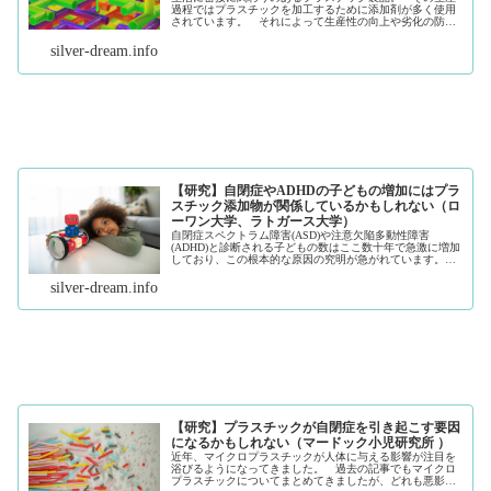
過程ではプラスチックを加工するために添加剤が多く使用
されています。 それによって生産性の向上や劣化の防止
など様々なメリットがあり、製品が私たちの身の回りに安
定して供給されることにもなります...（続きを読む）
silver-dream.info
【研究】自閉症やADHDの子どもの増加にはプラ
スチック添加物が関係しているかもしれない（ロ
ーワン大学、ラトガース大学）
自閉症スペクトラム障害(ASD)や注意欠陥多動性障害
(ADHD)と診断される子どもの数はここ数十年で急激に増加
しており、この根本的な原因の究明が急がれています。
日本においても特別支援学校の対象者となる子どもの数が
年々増加傾向にあり、その対...（続きを読む）
silver-dream.info
【研究】プラスチックが自閉症を引き起こす要因
になるかもしれない（マードック小児研究所 ）
近年、マイクロプラスチックが人体に与える影響が注目を
浴びるようになってきました。 過去の記事でもマイクロ
プラスチックについてまとめてきましたが、どれも悪影響