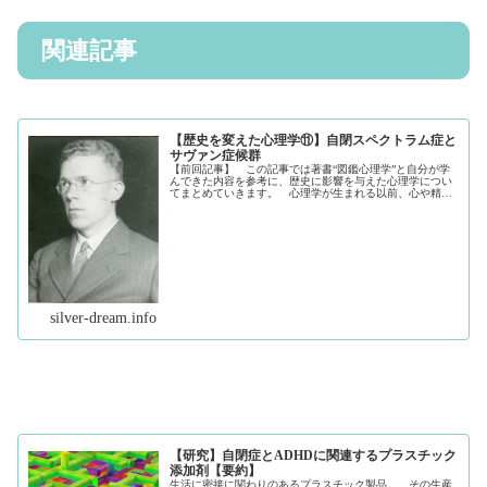
関連記事
【歴史を変えた心理学⑪】自閉スペクトラム症と
サヴァン症候群
【前回記事】 この記事では著書“図鑑心理学”と自分が学
んできた内容を参考に、歴史に影響を与えた心理学につい
てまとめていきます。 心理学が生まれる以前、心や精神
とはどのようなものだったのかに始まり、近代の心理学ま
でをテーマとして、本書から勉強...（続きを読む）
silver-dream.info
【研究】自閉症とADHDに関連するプラスチック
添加剤【要約】
生活に密接に関わりのあるプラスチック製品。 その生産