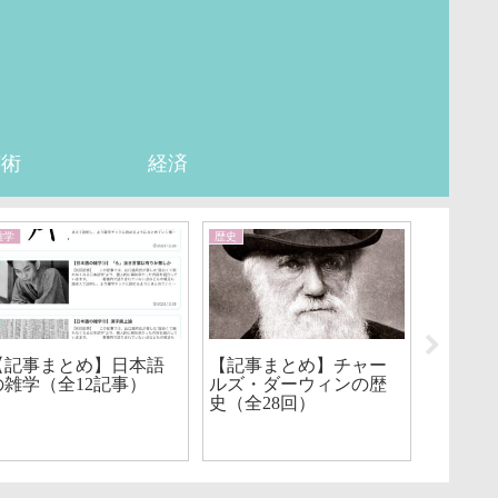
芸術
経済
雑学
歴史
経済
【記事まとめ】日本語
【記事まとめ】チャー
【記事
の雑学（全12記事）
ルズ・ダーウィンの歴
ル・マ
史（全28回）
【要約