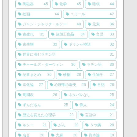
陶磁器
45
化学
45
睡眠
44
絵画
44
エミール
42
ジャン・ジャック・ルソー
40
元素
36
古生代
35
超加工食品
34
言語
33
古生物
33
ギリシャ神話
32
世界に潜むラテン語
31
チャールズ・ダーウィン
30
ラテン語
30
記事まとめ
30
砂糖
28
生物学
27
進化論
27
心理学の歴史
26
日記
26
周期表
26
ネタバレなし
25
ずんだもん
25
偉人
24
歴史を変えた心理学
23
言語学
21
ルソー
21
がん
20
うつ病
20
名言
20
大麻
20
資本論
19