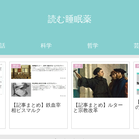
読む睡眠薬
話
科学
哲学
歴史
歴史
【記事まとめ】鉄血宰
【記事まとめ】ルター
相ビスマルク
と宗教改革