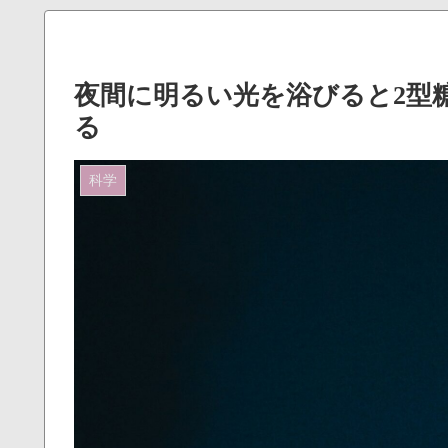
夜間に明るい光を浴びると2型
る
科学