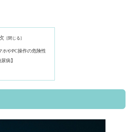
次
マホやPC操作の危険性
糖尿病】