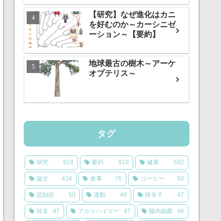
【研究】なぜ進化はカニ
を好むのか～カーシニゼ
ーション～【要約】
地球最古の樹木～アーケ
オプテリス～
タグ
研究
824
要約
810
健康
592
論文
434
食事
76
コーヒー
50
認知症
50
運動
49
韓非子
47
韓非
47
アルツハイマー
47
腸内細菌
46