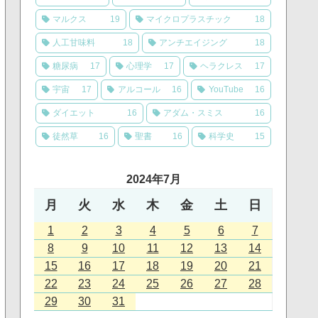
マルクス
19
マイクロプラスチック
18
人工甘味料
18
アンチエイジング
18
糖尿病
17
心理学
17
ヘラクレス
17
宇宙
17
アルコール
16
YouTube
16
ダイエット
16
アダム・スミス
16
徒然草
16
聖書
16
科学史
15
2024年7月
月
火
水
木
金
土
日
1
2
3
4
5
6
7
8
9
10
11
12
13
14
15
16
17
18
19
20
21
22
23
24
25
26
27
28
29
30
31