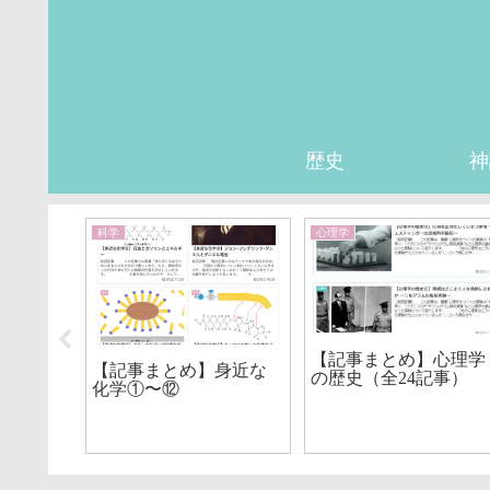
歴史
神
科学
心理学
【記事まとめ】心理学
【記事まとめ】身近な
の歴史（全24記事）
化学①〜⑫
NGな話
も関心
“自逆風
した