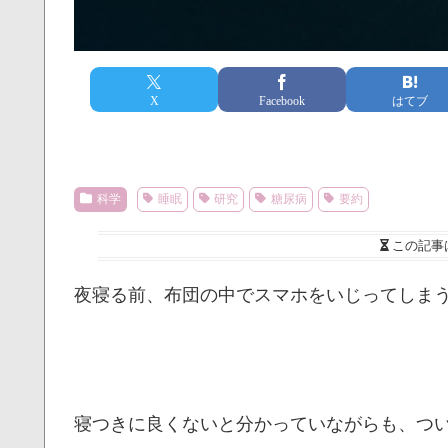
X
Facebook
はてブ
科学
睡眠
研究
糖尿病
要約
この記事
夜寝る前、布団の中でスマホをいじってしま
寝つきに良くないと分かっていながらも、つ