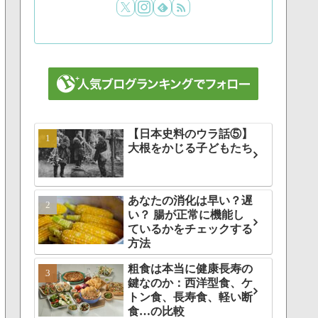
【日本史料のウラ話⑤】
大根をかじる子どもたち
あなたの消化は早い？遅
い？ 腸が正常に機能し
ているかをチェックする
方法
粗食は本当に健康長寿の
鍵なのか：西洋型食、ケ
トン食、長寿食、軽い断
食…の比較