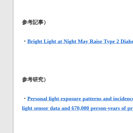
参考記事）
・
Bright Light at Night May Raise Type 2 Diabe
参考研究）
・
Personal light exposure patterns and incidence
light sensor data and 670,000 person-years of p