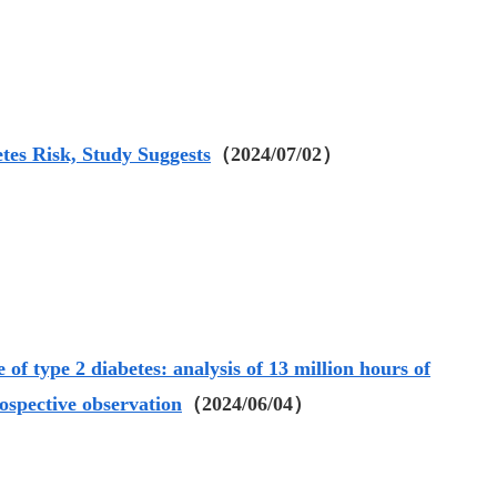
tes Risk, Study Suggests
（2024/07/02）
 of type 2 diabetes: analysis of 13 million hours of
rospective observation
（2024/06/04）