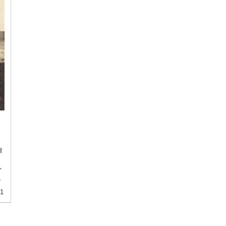
偉
く
外
が
01