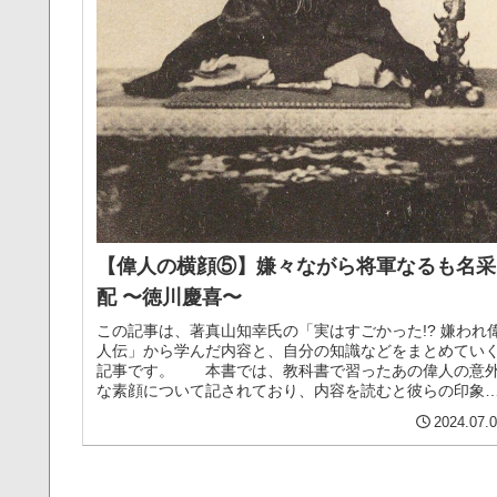
【偉人の横顔⑤】嫌々ながら将軍なるも名采
配 〜徳川慶喜〜
この記事は、著真山知幸氏の「実はすごかった!? 嫌われ
人伝」から学んだ内容と、自分の知識などをまとめてい
記事です。 本書では、教科書で習ったあの偉人の意
な素顔について記されており、内容を読むと彼らの印象
ガラッと変わること間違いなし...（続きを読む）
2024.07.