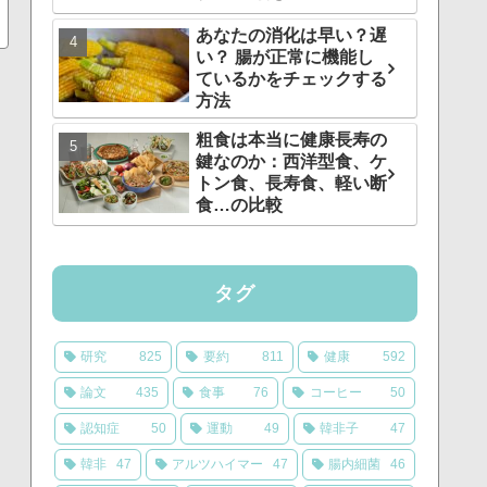
あなたの消化は早い？遅
い？ 腸が正常に機能し
ているかをチェックする
方法
粗食は本当に健康長寿の
鍵なのか：西洋型食、ケ
トン食、長寿食、軽い断
食…の比較
タグ
研究
825
要約
811
健康
592
論文
435
食事
76
コーヒー
50
認知症
50
運動
49
韓非子
47
韓非
47
アルツハイマー
47
腸内細菌
46