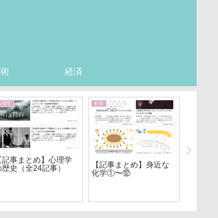
芸術
経済
心理学
科学
歴史
【記事まとめ】心理学
【記事
【記事まとめ】身近な
の歴史（全24記事）
横顔①
化学①〜⑫