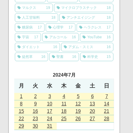
マルクス
19
マイクロプラスチック
18
人工甘味料
18
アンチエイジング
18
糖尿病
17
心理学
17
ヘラクレス
17
宇宙
17
アルコール
16
YouTube
16
ダイエット
16
アダム・スミス
16
徒然草
16
聖書
16
科学史
15
2024年7月
月
火
水
木
金
土
日
1
2
3
4
5
6
7
8
9
10
11
12
13
14
15
16
17
18
19
20
21
22
23
24
25
26
27
28
29
30
31