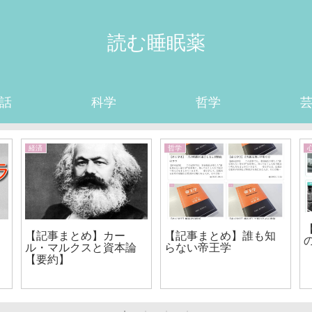
読む睡眠薬
話
科学
哲学
経済
哲学
【記事まとめ】カー
【記事まとめ】誰も知
ル・マルクスと資本論
らない帝王学
【要約】