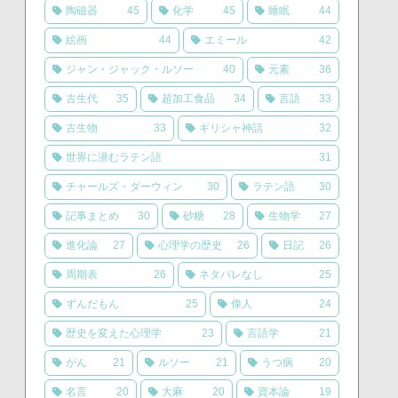
陶磁器
45
化学
45
睡眠
44
絵画
44
エミール
42
ジャン・ジャック・ルソー
40
元素
36
古生代
35
超加工食品
34
言語
33
古生物
33
ギリシャ神話
32
世界に潜むラテン語
31
チャールズ・ダーウィン
30
ラテン語
30
記事まとめ
30
砂糖
28
生物学
27
進化論
27
心理学の歴史
26
日記
26
周期表
26
ネタバレなし
25
ずんだもん
25
偉人
24
歴史を変えた心理学
23
言語学
21
がん
21
ルソー
21
うつ病
20
名言
20
大麻
20
資本論
19