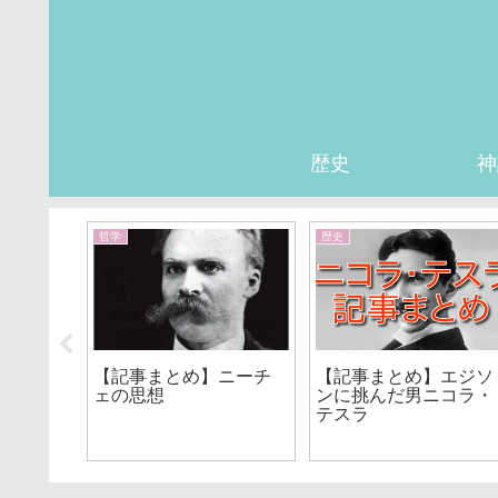
歴史
神
哲学
歴史
日本史
【記事まとめ】ニーチ
【記事まとめ】エジソ
ェの思想
ンに挑んだ男ニコラ・
テスラ