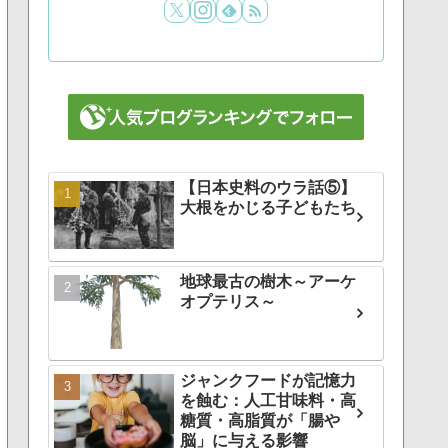
【日本史料のウラ話⑤】
大根をかじる子どもたち
地球最古の樹木～アーケ
オプテリス～
ジャンクフードが記憶力
を蝕む：人工甘味料・高
糖質・高脂質が「腸や
脳」に与える影響