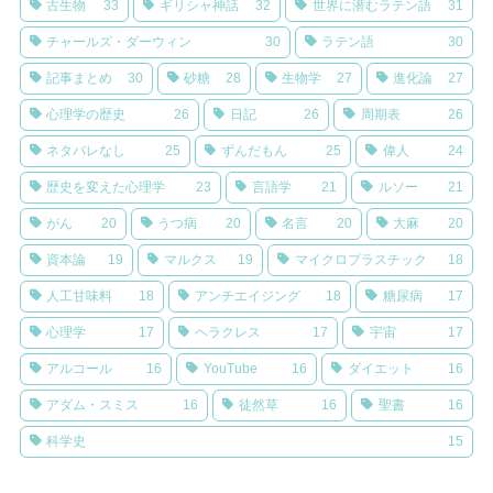
古生物
33
ギリシャ神話
32
世界に潜むラテン語
31
チャールズ・ダーウィン
30
ラテン語
30
記事まとめ
30
砂糖
28
生物学
27
進化論
27
心理学の歴史
26
日記
26
周期表
26
ネタバレなし
25
ずんだもん
25
偉人
24
歴史を変えた心理学
23
言語学
21
ルソー
21
がん
20
うつ病
20
名言
20
大麻
20
資本論
19
マルクス
19
マイクロプラスチック
18
人工甘味料
18
アンチエイジング
18
糖尿病
17
心理学
17
ヘラクレス
17
宇宙
17
アルコール
16
YouTube
16
ダイエット
16
アダム・スミス
16
徒然草
16
聖書
16
科学史
15