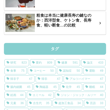
粗食は本当に健康長寿の鍵なの
か：西洋型食、ケトン食、長寿
食、軽い断食…の比較
タグ
研究
823
要約
809
健康
591
論文
433
食事
75
コーヒー
50
認知症
50
運動
49
韓非子
47
韓非
47
アルツハイマー
47
腸内細菌
45
陶磁器
45
化学
45
睡眠
44
絵画
44
エミール
42
ジャン・ジャック・ルソー
40
元素
36
古生代
35
超加工食品
34
言語
33