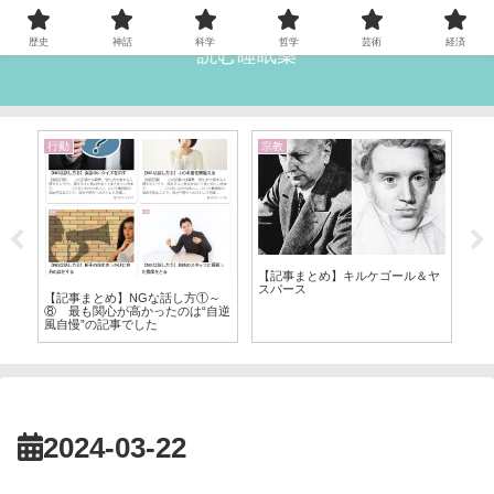
歴史
神話
科学
哲学
芸術
経済
読む睡眠薬
行動
宗教
文
ン
【記事まとめ】キルケゴール＆ヤ
【
スパース
【記事まとめ】NGな話し方①～
⑧ 最も関心が高かったのは“自逆
風自慢”の記事でした
2024-03-22