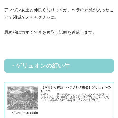
アマゾン女王と仲良くなりますが、ヘラの邪魔が入ったこ
とで関係がメチャクチャに。
最終的に力ずくで帯を奪取し試練を達成します。
・ゲリュオンの紅い牛
【ギリシャ神話：ヘラクレス編⑩】ゲリュオンの
紅い牛
の続き…。 第十の試練：ゲリュオンの紅い牛の捕獲ヘラ
クレスの次なる試練は、孤島エリュテイアに向かい、ゲリ
ュオンが所持する紅い牛を連れてくることでした。 ・ゲ
リュオンとは…？エリュテイアという島に住んでいる、三
つの身体と三つの頭そして六つの腕...（続きを読む）
silver-dream.info