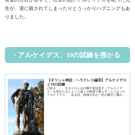
生が、逆に殺されてしまったりとうっかりハプニングもあ
りました。
・アルケイデス、10の試練を授かる
【ギリシャ神話：ヘラクレス編③】アルケイデス
と10の試練
の続き…。 キタイロン山の獅子退治息子（アルケイデ
ス）を恐れた父によって遠くの牧場で暮らすことになった
アルケイデス。 ある日、牧場の羊が一匹の獅子に襲われ
ているのを発見します。 アルケイデスはこれはいかん
と、獅子を追い立て森を抜け、テスピア...（続きを読む）