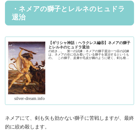
・ネメアの獅子とレルネのヒュドラ
退治
【ギリシャ神話：ヘラクレス編④】ネメアの獅子
とレルネのヒュドラ退治
の続き…。 第一の試練：ネメアの獅子退治一つ目の試練
は、ネメアの谷に住み着いている獅子を退治するというも
の。 この獅子、皮膚や毛皮が鋼のように硬く、剣も槍も
弓矢も通さないという化け物じみた獅子なのです。 それ
もそのはず、この獅子の父はせっか...（続きを読む）
silver-dream.info
ネメアにて、剣も矢も効かない獅子に苦戦しますが、最終
的に絞め殺します。