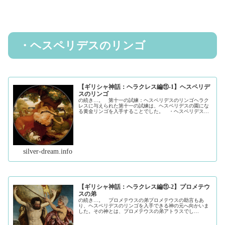
・ヘスペリデスのリンゴ
【ギリシャ神話：ヘラクレス編⑪-1】ヘスペリデ
スのリンゴ
の続き…。 第十一の試練：ヘスペリデスのリンゴヘラク
レスに与えられた第十一の試練は、ヘスペリデスの園にな
る黄金リンゴを入手することでした。 ・ヘスペリデスの
園とは…？アトラスの娘であるヘスペリデスが黄金のリン
ゴの木の世話をしているため、そう...（続きを読む）
silver-dream.info
【ギリシャ神話：ヘラクレス編⑪-2】プロメテウ
スの弟
の続き…。 プロメテウスの弟プロメテウスの助言もあ
り、ヘスペリデスのリンゴを入手できる神の元へ向かいま
した。その神とは、プロメテウスの弟アトラスでし
た。 ・アトラスとは…？アトラスは、かつてティタノマ
キア（ゼウスVSゼウスの父クロノスの戦い...（続きを読