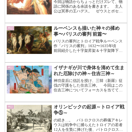
今回は物語からちょっとだけズレて、物
語に関係のある余談を書きます。 主人
公は冥界の王ハデス。 ゼウスとポセイ
ドンの兄弟ですが、彼らとは違いあまり
女性との関係を噂されない神です。 ち
ょっと暗いけど仕事熱心でコツコツ頑張
ルーベンスも描いた神々の揉め
神話
るタイプの神様。 そんな...（続きを読
事〜パリスの審判 前篇〜
む）
パリスの審判とトロイア戦争ルーベンス
作「パリスの審判」1632〜1635年頃
前回紹介した十字架昇架＆十字架降下に
続き、ルーベンスの“パリスの審判”の紹
介です。 絵画におけるパリスの審判
は、ギリシャ神話のひとつであるトロイ
イザナギが川で身体を清めて生ま
神話
ア戦争の冒頭部...（続きを読む）
れた厄除けの神～住吉三神～
神功皇后に信託を授け、三韓（新羅）征
伐の守護をした住吉三神。 今回はこの
住吉三神についてフォーカスを当ててい
こうと思います。 住吉三神の誕生神生
みの最中、ヒノカグツチを生んだことが
きっかけで死んでしまったイザナミ。
オリンピックの起源～トロイア戦
神話
イザナミは、死んだことに...（続きを読
争⑤～
む）
の続き…。 パトロクロスの葬儀アキレ
ウスは戦争中に捕らえたトロイアの若者
12人を生贄に捧げた後、パトロクロスは