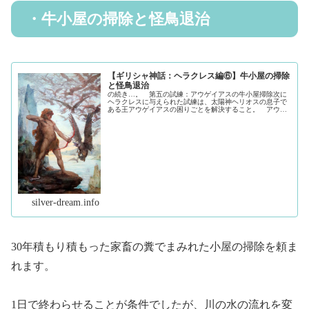
・牛小屋の掃除と怪鳥退治
【ギリシャ神話：ヘラクレス編⑥】牛小屋の掃除
と怪鳥退治
の続き…。 第五の試練：アウゲイアスの牛小屋掃除次に
ヘラクレスに与えられた試練は、太陽神ヘリオスの息子で
ある王アウゲイアスの困りごとを解決すること。 アウゲ
イアスはヘリオスから与えられた白銀色の聖牛12頭と、そ
の他500頭の牛を所持していま...（続きを読む）
silver-dream.info
30年積もり積もった家畜の糞でまみれた小屋の掃除を頼ま
れます。
1日で終わらせることが条件でしたが、川の水の流れを変