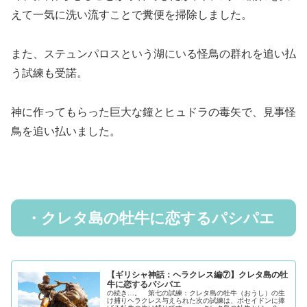
えて一気に洗い流すことで糞便を掃除しました。
また、ステュンパロスという湖にいる怪鳥の群れを追い払
う試練も受諾。
神に作ってもらった巨大な鐘とヒュドラの毒矢で、見事怪
鳥を追い払いました。
・クレタ島の牡牛に恋するパシパエ
【ギリシャ神話：ヘラクレス編⑦】クレタ島の牡
牛に恋するパシパエ
の続き…。 第七の試練：クレタ島の牡牛（おうし）の生
け捕りヘラクレス与えられた次の試練は、ポセイドンに捧