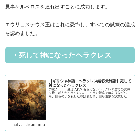
見事ケルベロスを連れ出すことに成功します。
エウリュステウス王はこれに恐怖し、すべての試練の達成
を認めました。
・死して神になったヘラクレス
【ギリシャ神話：ヘラクレス編⑬最終話】死して
神になったヘラクレス
の続き…。 受け入れてもらえないヘラクレス全ての試練
を乗り越えたヘラクレス。 ヘラの策略ではありながら
も、自らの子を殺した罪は償われ、自ら追放を決意した国
テバイへ戻ります。 故郷に帰り一息ついたヘラクレ
ス。 ヒュドラ退治やアマゾン遠征など、...（続きを読
む）
silver-dream.info