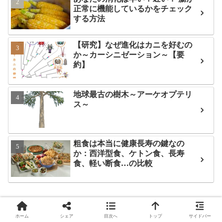
正常に機能しているかをチェック
する方法
【研究】なぜ進化はカニを好むの
か～カーシニゼーション～【要
約】
地球最古の樹木～アーケオプテリ
ス～
粗食は本当に健康長寿の鍵なの
か：西洋型食、ケトン食、長寿
食、軽い断食…の比較
タグ
ホーム
シェア
目次へ
トップ
サイドバー