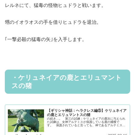
レルネにて、猛毒の怪物ヒュドラと戦います。
甥のイオラオスの手を借りヒュドラを退治。
｢一撃必殺の猛毒の矢｣を入手します。
・ケリュネイアの鹿とエリュマント
スの猪
【ギリシャ神話：ヘラクレス編⑤】ケリュネイア
の鹿とエリュマントスの猪
の続き…。 第三の試練：ケリュネイアの鹿次に与えられ
た試練は、女神アルテミスが保護している鹿の捕獲で
す。 保護されていると言っても、神であるアルテミス自
身が捕まえられない程の警戒心と俊敏さを備えており、放
し飼いで保護しているような状態でした...（続きを読む）