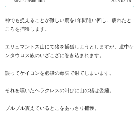
silver-dream.info
2025.02.16
神でも捉えることが難しい鹿を1年間追い回し、疲れたと
ころを捕獲します。
エリュマントス山にて猪を捕獲しようとしますが、道中ケ
ンタウロス族のいざこざに巻き込まれます。
誤ってケイロンを必殺の毒矢で射てしまいます。
それを嘆いたヘラクレスの叫びに山の猪は委縮。
ブルブル震えているとこをあっさり捕獲。