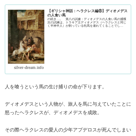
【ギリシャ神話：ヘラクレス編⑧】ディオメデス
の人食い馬
の続き…。 第八の試練：ディオメデスの人食い馬の捕獲
次の試練は、トラキア王ディオメデス（ヘラクレスと同じ
く半神半人）が飼っている牝馬を連れてくることでし
た。 ・ディオメデスの牝馬（ひんば）とは この牝馬
（ひんば）は、ディオメデスが旅人を殺し...（続きを読
む）
silver-dream.info
人を喰うという馬の生け捕りの命が下ります。
ディオメデスという人物が、旅人を馬に与えていたことに
怒ったヘラクレスが、ディオメデスを成敗。
その際ヘラクレスの愛人の少年アプデロスが死んでしまい