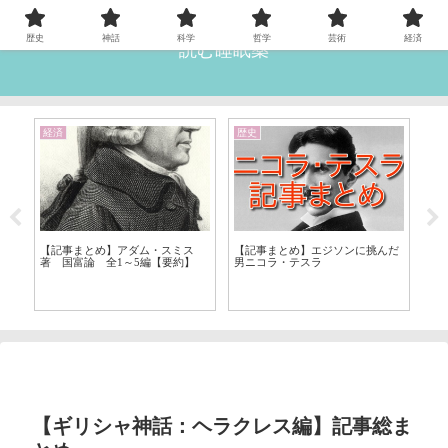
歴史
神話
科学
哲学
芸術
経済
読む睡眠薬
経済
歴史
宗
理
【記事まとめ】アダム・スミス
【記事まとめ】エジソンに挑んだ
【
著 国富論 全1～5編【要約】
男ニコラ・テスラ
ス
【ギリシャ神話：ヘラクレス編】記事総ま