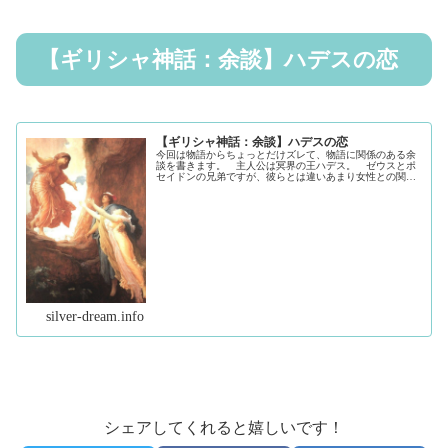
【ギリシャ神話：余談】ハデスの恋
【ギリシャ神話：余談】ハデスの恋
今回は物語からちょっとだけズレて、物語に関係のある余
談を書きます。 主人公は冥界の王ハデス。 ゼウスとポ
セイドンの兄弟ですが、彼らとは違いあまり女性との関係
を噂されない神です。 ちょっと暗いけど仕事熱心でコツ
コツ頑張るタイプの神様。 そんな...（続きを読む）
silver-dream.info
シェアしてくれると嬉しいです！