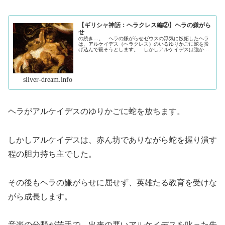
【ギリシャ神話：ヘラクレス編②】ヘラの嫌がら
せ
の続き…。 ヘラの嫌がらせゼウスの浮気に嫉妬したヘラ
は、アルケイデス（ヘラクレス）のいるゆりかごに蛇を投
げ込んで殺そうとします。 しかしアルケイデスは強かっ
た…。 ゆりかごに侵入してきた2匹の蛇を、いとも容易く
捻り潰してしまったのです。レイ...（続きを読む）
silver-dream.info
ヘラがアルケイデスのゆりかごに蛇を放ちます。
しかしアルケイデスは、赤ん坊でありながら蛇を握り潰す
程の胆力持ち主でした。
その後もヘラの嫌がらせに屈せず、英雄たる教育を受けな
がら成長します。
音楽の分野が苦手で、出来の悪いアルケイデスを叱った先