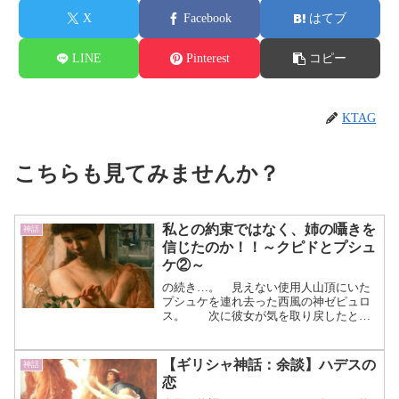
X
Facebook
はてブ
LINE
Pinterest
コピー
KTAG
こちらも見てみませんか？
私との約束ではなく、姉の囁きを
神話
信じたのか！！～クピドとプシュ
ケ②～
の続き…。 見えない使用人山頂にいた
プシュケを連れ去った西風の神ゼピュロ
ス。 次に彼女が気を取り戻したと
き、深い森の中にある豪華な屋敷を目の
前にしていました。 ジョン・ウィリ
アム・ウォーターハウス作「クピトの庭
【ギリシャ神話：余談】ハデスの
神話
に入るプシュケ」1903年...（続きを読
恋
む）