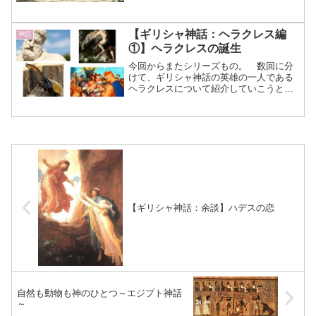
火葬されることになります。 火葬も終
わりパトロクロスの骨を黄金の骨壺に入
れ埋葬した後、集会を開いて競技会を催
【ギリシャ神話：ヘラクレス編
神話
しました。 一説にはこ...（続きを読
①】ヘラクレスの誕生
む）
今回からまたシリーズもの。 数回に分
けて、ギリシャ神話の英雄の一人である
ヘラクレスについて紹介していこうと思
います。 ヘラクレスと言えば、映画や
アニメになったり虫の名前として付けら
れたりと、その名を知らない人の方が少
ないほど有名ですね。しか...（続きを読
む）
【ギリシャ神話：余談】ハデスの恋
自然も動物も神のひとつ～エジプト神話
～