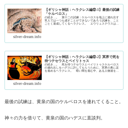
【ギリシャ神話：ヘラクレス編⑫-1】最後の試練
「ケルベロス」
の続き…。 第十二の試練：ケルベロスを地上に連れ出す
常人では一つも成すことができないであろう試練を、こと
ごとく達成してくるヘラクレス。 エウリュステウスは、
最後の試練として冥界にいるケルベロスを連れてくるよう
に命じました。 ・ケルベロスとは...（続きを読む）
silver-dream.info
【ギリシャ神話：ヘラクレス編⑫-2】冥界で死を
待つテセウスとペイリトゥス
の続き…。 死を待つテセウスとペイリトゥスケルベロス
の連れ出しをハデスに許してもらうために、冥界の奥に足
を進めるヘラクレス。 暗い闇を進む中、ある人物達を発
見しました。 それは、アマゾン遠征で共に旅をした、テ
セウスとペイリトゥスでした。 彼...（続きを読む）
silver-dream.info
最後の試練は、黄泉の国のケルベロスを連れてくること。
神々の力を借りて、黄泉の国のハデスに直談判。