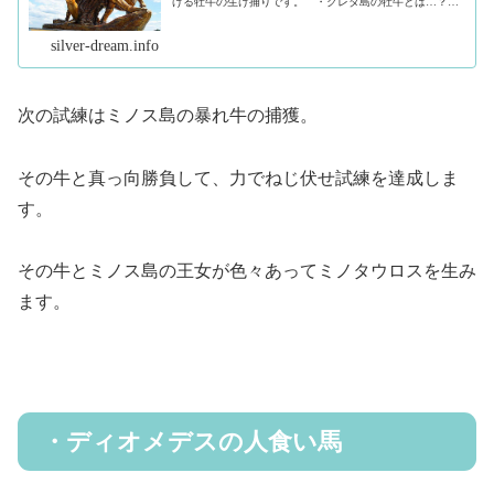
げる牡牛の生け捕りです。 ・クレタ島の牡牛とは…？こ
の牡牛は、クレタ島の王になる野望を持つミノスに向けて
ポセイドンが送った神獣で、神の牛...（続きを読む）
silver-dream.info
次の試練はミノス島の暴れ牛の捕獲。
その牛と真っ向勝負して、力でねじ伏せ試練を達成しま
す。
その牛とミノス島の王女が色々あってミノタウロスを生み
ます。
・ディオメデスの人食い馬