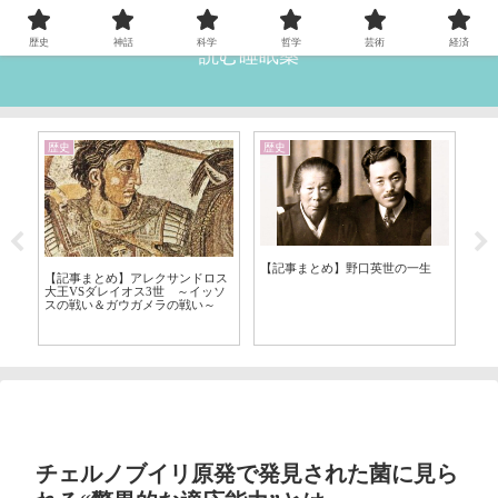
歴史
神話
科学
哲学
芸術
経済
読む睡眠薬
歴史
歴史
歴
全
【記事まとめ】野口英世の一生
【記事まとめ】アレクサンドロス
【
大王VSダレイオス3世 ～イッソ
スの戦い＆ガウガメラの戦い～
チェルノブイリ原発で発見された菌に見ら