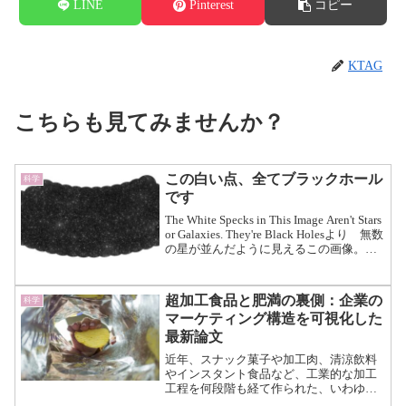
LINE
Pinterest
コピー
KTAG
こちらも見てみませんか？
この白い点、全てブラックホール
科学
です
The White Specks in This Image Aren't Stars
or Galaxies. They're Black Holesより 無数
の星が並んだように見えるこの画像。
実は全て超大質量ブラックホールなので
す。 ...（続きを読む）
超加工食品と肥満の裏側：企業の
科学
マーケティング構造を可視化した
最新論文
近年、スナック菓子や加工肉、清涼飲料
やインスタント食品など、工業的な加工
工程を何段階も経て作られた、いわゆる
超加工食品（Ultra Processed Foods）が研