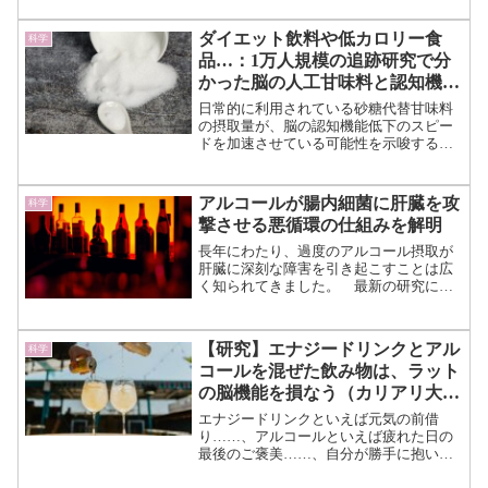
究でもとりあげられるようになってきま
した。 特に、肥満、糖尿病、心血管
ダイエット飲料や低カロリー食
科学
疾...（続きを読む）
品…：1万人規模の追跡研究で分
かった脳の人工甘味料と認知機能
へのリスク
日常的に利用されている砂糖代替甘味料
の摂取量が、脳の認知機能低下のスピー
ドを加速させている可能性を示唆する大
規模な研究結果が報告されました。
ブラジルの研究チームが約13,000名の成
人を対象に約8年間にわたって追跡調査を
アルコールが腸内細菌に肝臓を攻
科学
行った結果、人工...（続きを読む）
撃させる悪循環の仕組みを解明
長年にわたり、過度のアルコール摂取が
肝臓に深刻な障害を引き起こすことは広
く知られてきました。 最新の研究によ
り、これまで十分に理解されていなかっ
た「悪循環」の存在が明らかになりまし
た。 慢性的なアルコール摂取は、腸か
【研究】エナジードリンクとアル
科学
ら細菌が漏れ出して肝臓に...（続きを読
コールを混ぜた飲み物は、ラット
む）
の脳機能を損なう（カリアリ大
学、他）【要約】
エナジードリンクといえば元気の前借
り……、アルコールといえば疲れた日の
最後のご褒美……、自分が勝手に抱いて
いる印象ですが、いずれも健康に良いと