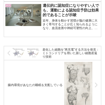
は言えない嗜好品と言えるでしょう。
農林水産省からは、“エナジードリンク中
遺伝的に認知症になりやすい人で
科学
のカフェインがアルコール...（続きを読
も、運動による認知症予防は効果
む）
的であることが示唆
近年、身体を動かす習慣が脳の健康に大
きく寄与することが広く知られるように
なり、血流改善や神経可塑性の向上、慢
性炎症の抑制といった生物学的メカニズ
ムが、長期的な認知機能の維持に関わる
可能性が示されてきました。 特に認知
症の予防という観点では、...（続きを読
む）
老化した細胞を“再充電”する方法を発見：
ミトコンドリアを用いた新しい細胞若返
り技術
腸内環境があなたの睡眠を支配している