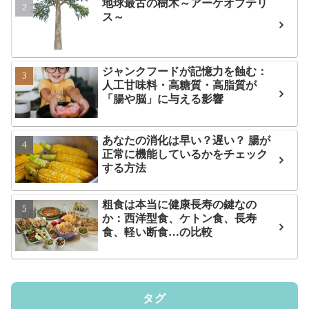
地球最古の樹木～アーケオプテリ
ス～
ジャンクフードが記憶力を蝕む：
人工甘味料・高糖質・高脂質が
「腸や脳」に与える影響
あなたの消化は早い？遅い？ 腸が
正常に機能しているかをチェック
する方法
粗食は本当に健康長寿の鍵なの
か：西洋型食、ケトン食、長寿
食、軽い断食…の比較
タグ