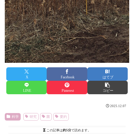
X
Facebook
はてブ
LINE
Pinterest
コピー
2025.12.07
科学
研究
菌
要約
この記事は
約5分
で読めます。