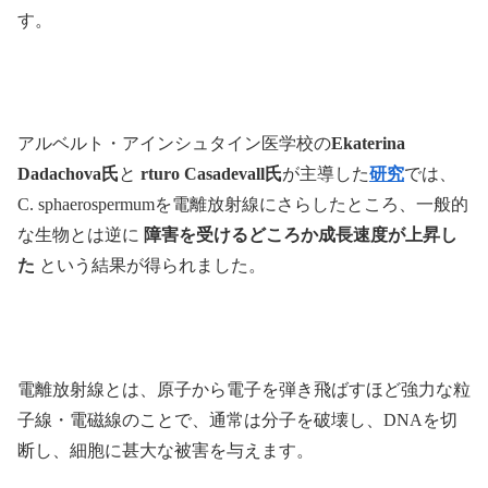
す。
アルベルト・アインシュタイン医学校の
Ekaterina
Dadachova氏
と
rturo Casadevall氏
が主導した
研究
では、
C. sphaerospermumを電離放射線にさらしたところ、一般的
な生物とは逆に
障害を受けるどころか成長速度が上昇し
た
という結果が得られました。
電離放射線とは、原子から電子を弾き飛ばすほど強力な粒
子線・電磁線のことで、通常は分子を破壊し、DNAを切
断し、細胞に甚大な被害を与えます。