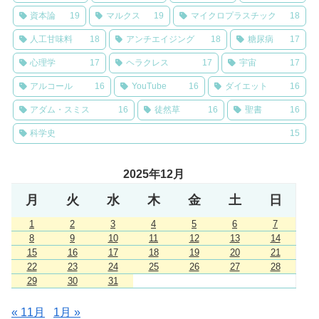
資本論
19
マルクス
19
マイクロプラスチック
18
人工甘味料
18
アンチエイジング
18
糖尿病
17
心理学
17
ヘラクレス
17
宇宙
17
アルコール
16
YouTube
16
ダイエット
16
アダム・スミス
16
徒然草
16
聖書
16
科学史
15
2025年12月
月
火
水
木
金
土
日
1
2
3
4
5
6
7
8
9
10
11
12
13
14
15
16
17
18
19
20
21
22
23
24
25
26
27
28
29
30
31
« 11月
1月 »