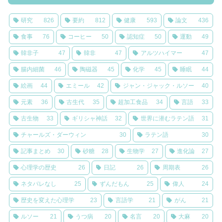
研究
826
要約
812
健康
593
論文
436
食事
76
コーヒー
50
認知症
50
運動
49
韓非子
47
韓非
47
アルツハイマー
47
腸内細菌
46
陶磁器
45
化学
45
睡眠
44
絵画
44
エミール
42
ジャン・ジャック・ルソー
40
元素
36
古生代
35
超加工食品
34
言語
33
古生物
33
ギリシャ神話
32
世界に潜むラテン語
31
チャールズ・ダーウィン
30
ラテン語
30
記事まとめ
30
砂糖
28
生物学
27
進化論
27
心理学の歴史
26
日記
26
周期表
26
ネタバレなし
25
ずんだもん
25
偉人
24
歴史を変えた心理学
23
言語学
21
がん
21
ルソー
21
うつ病
20
名言
20
大麻
20