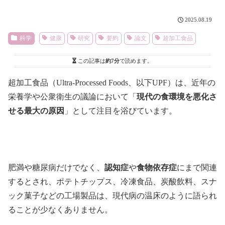
2025.08.19
科学
健康
研究
要約
論文
超加工食品
この記事は
約7分
で読めます。
超加工食品（Ultra-Processed Foods、以下UPF）は、近年の
栄養学や公衆衛生の議論において「
現代の食環境を悪化さ
せる最大の原因
」として注目を浴びています。
肥満や糖尿病だけでなく、
認知症
や
食物依存症
にまで関連
するとされ、ポテトチップス、冷凍食品、炭酸飲料、スナ
ック菓子などの工場製品は、現代病の温床のように語られ
ることが少なくありません。