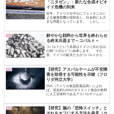
「ニタゼン」：新たな合成オピオ
イド危機の到来
近年、アメリカを中心にフェンタニルに
よる健康危機が深刻化し、社会的にも大
きな問題となっています。 しかし、状
況はさらに悪化する可能性がありま
す。 なぜなら、フェンタニルよりもは
るかに強力で致死性の高い新たな合成オ
鮮やかな顔料から世界を終わらせ
科学
ピオイド「ニタゼン（Nita...（続きを読
る終末兵器まで～コバルト～
む）
コバルトという名前はドイツに伝わる山
の精“コボルト”に由来します。 その
昔、ドイツの鉱夫たちがコバルトから銀
を取り出そうとしました。 しかしいく
らやっても思うような結果にならなかっ
たため、これは山の妖精であるコボルト
【研究】アスパルテームが不安障
科学
の仕業だと考えたのです。...（続きを読
害を助長する可能性を示唆（フロ
む）
リダ州立大学）
FDA（アメリカ食品医薬品局）によれ
ば、現在約5,000のダイエット食品や飲料
に人工甘味料であるアスパルテームが含
まれているとされています。 砂糖に代
わる甘みとして食品に使用できるうえ、
血糖値の上昇なども抑えることができる
【研究】脳の「恐怖スイッチ」と
科学
夢の甘味料として現...（続きを読む）
それをオフにする方法を発見（カ