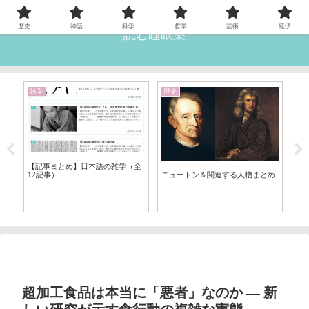
歴史
神話
科学
哲学
芸術
経済
読む睡眠薬
雑学
歴史
神
【
死
⑦
【記事まとめ】日本語の雑学（全
12記事）
ニュートン＆関連する人物まとめ
超加工食品は本当に「悪者」なのか ― 新