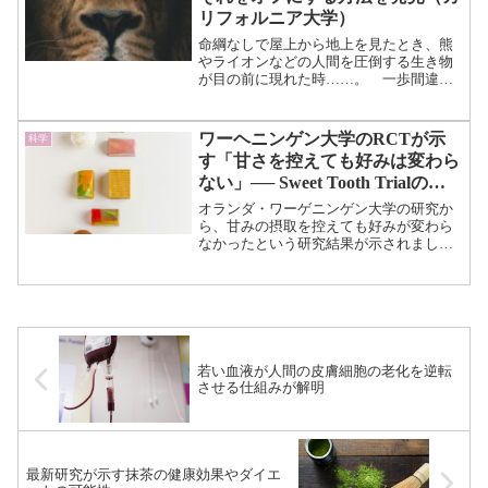
リフォルニア大学）
命綱なしで屋上から地上を見たとき、熊
やライオンなどの人間を圧倒する生き物
が目の前に現れた時……。 一歩間違え
たら死が待っているという恐怖の前で、
平然としていられる人間は多くないでし
ょう。 恐れることは生物の遺伝子に刻
ワーヘニンゲン大学のRCTが示
科学
みこまれた生存本能であり...（続きを読
す「甘さを控えても好みは変わら
む）
ない」── Sweet Tooth Trialの結
果を読む
オランダ・ワーゲニンゲン大学の研究か
ら、甘みの摂取を控えても好みが変わら
なかったという研究結果が示されまし
た。 研究では、健康成人を対象とした
比較試験（RCT）が行われ、6か月間にわ
たって「低・通常・高」の甘味曝露を意
図的に制限しました。 ...（続きを読
む）
若い血液が人間の皮膚細胞の老化を逆転
させる仕組みが解明
最新研究が示す抹茶の健康効果やダイエ