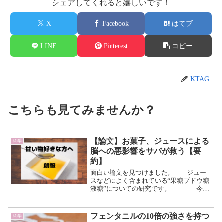
シェアしてくれると嬉しいです！
X
Facebook
はてブ
LINE
Pinterest
コピー
KTAG
こちらも見てみませんか？
【論文】お菓子、ジュースによる
科学
脳への悪影響をサバが救う【要
約】
面白い論文を見つけました。 ジュー
スなどによく含まれている“果糖ブドウ糖
液糖”についての研究です。 今回
は、この果糖ブドウ糖液糖が脳に与える
悪影響と、ドコヘキサエン酸（DHA）が
それを緩和してくれるという研究をまと
フェンタニルの10倍の強さを持つ
科学
めた論文についてお...（続きを読む）