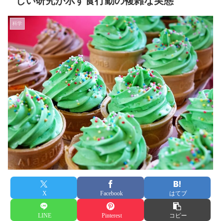
しい研究が示す食行動の複雑な実態
科学
X
Facebook
はてブ
LINE
Pinterest
コピー