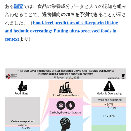
ある
調査
では、食品の栄養成分データと人々の認知を組み
合わせることで、
過食傾向の78％を予測できる
ことが示さ
れました。（
Food-level predictors of self-reported liking
and hedonic overeating: Putting ultra-processed foods in
context
より
）