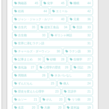
陶磁器
45
化学
45
睡眠
44
絵画
44
エミール
42
ジャン・ジャック・ルソー
40
元素
36
古生代
35
超加工食品
34
言語
33
古生物
33
ギリシャ神話
32
世界に潜むラテン語
31
チャールズ・ダーウィン
30
ラテン語
30
記事まとめ
30
砂糖
28
生物学
27
進化論
27
心理学の歴史
26
日記
26
周期表
26
ネタバレなし
25
ずんだもん
25
偉人
24
歴史を変えた心理学
23
言語学
21
ルソー
21
がん
20
うつ病
20
名言
20
大麻
20
資本論
19