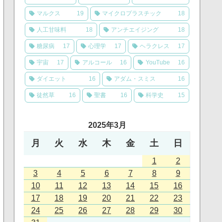
マルクス
19
マイクロプラスチック
18
人工甘味料
18
アンチエイジング
18
糖尿病
17
心理学
17
ヘラクレス
17
宇宙
17
アルコール
16
YouTube
16
ダイエット
16
アダム・スミス
16
徒然草
16
聖書
16
科学史
15
2025年3月
月
火
水
木
金
土
日
1
2
3
4
5
6
7
8
9
10
11
12
13
14
15
16
17
18
19
20
21
22
23
24
25
26
27
28
29
30