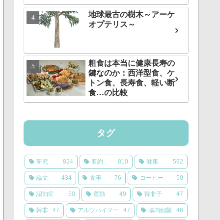
地球最古の樹木～アーケ
オプテリス～
粗食は本当に健康長寿の
鍵なのか：西洋型食、ケ
トン食、長寿食、軽い断
食…の比較
タグ
研究
824
要約
810
健康
592
論文
434
食事
76
コーヒー
50
認知症
50
運動
49
韓非子
47
韓非
47
アルツハイマー
47
腸内細菌
46