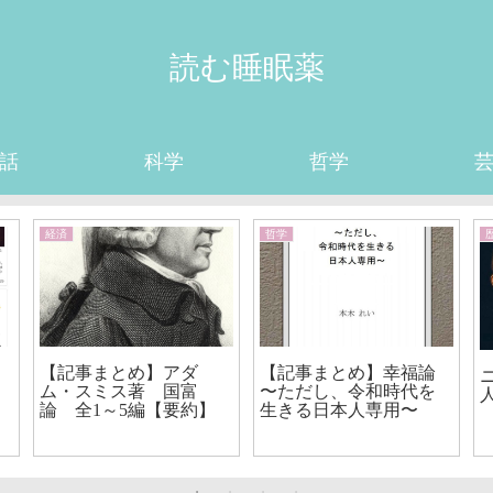
読む睡眠薬
話
科学
哲学
経済
哲学
【記事まとめ】アダ
【記事まとめ】幸福論
ム・スミス著 国富
〜ただし、令和時代を
論 全1～5編【要約】
生きる日本人専用〜