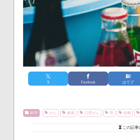
X
Facebook
はてブ
科学
がん
健康
口腔がん
癌
砂糖
この記事