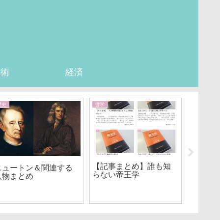
芸術
経済
歴史
哲学
哲学
【記事まとめ】誰も知
【記事
ニュートン＆関連する
らない帝王学
ェの思
人物まとめ