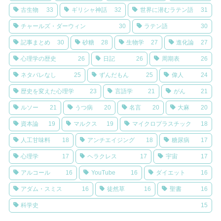
古生物
33
ギリシャ神話
32
世界に潜むラテン語
31
チャールズ・ダーウィン
30
ラテン語
30
記事まとめ
30
砂糖
28
生物学
27
進化論
27
心理学の歴史
26
日記
26
周期表
26
ネタバレなし
25
ずんだもん
25
偉人
24
歴史を変えた心理学
23
言語学
21
がん
21
ルソー
21
うつ病
20
名言
20
大麻
20
資本論
19
マルクス
19
マイクロプラスチック
18
人工甘味料
18
アンチエイジング
18
糖尿病
17
心理学
17
ヘラクレス
17
宇宙
17
アルコール
16
YouTube
16
ダイエット
16
アダム・スミス
16
徒然草
16
聖書
16
科学史
15