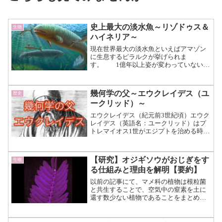
史上最大の淡水魚～リゾドゥス＆
生物
ハイネリア～
現在世界最大の淡水魚といえばアマゾン
に生息するピラルクが挙げられま
す。 1億年以上姿が変わっていないこ
とから、シーラカンス同様生きた化石と
も言われています。 ピラルク 体
長は1〜3メートルを超え、中には5メート
幾何学の父～エウクレイデス（ユ
歴史
ル級の怪物もいると言わ...（続きを読
ークリッド）～
む）
エウクレイデス（紀元前3世紀頃）エウク
レイデス（英語名：ユークリッド）はプ
トレマイオス1世がエジプトを治める時代
に活動したと言われる数学者です。 実
在した人物なのかは謎で、彼が残した功
績は何らかの集団の連名による成果であ
【研究】オジギソウがおじぎをす
生物
るとも言われています...（続きを読む）
る仕組みと理由を解明【要約】
以前の記事にて、マメ科の植物は根粒菌
と共生することで、空気中の窒素を土に
還す数少ない植物であることをまとめて
いきました。 そんなマメ科の植物の
中に、葉に衝撃が加わると不思議な挙動
をする“オジギソウ”が存在しま