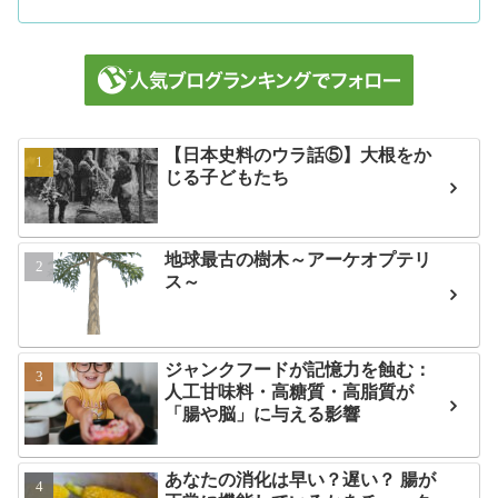
【日本史料のウラ話⑤】大根をか
じる子どもたち
地球最古の樹木～アーケオプテリ
ス～
ジャンクフードが記憶力を蝕む：
人工甘味料・高糖質・高脂質が
「腸や脳」に与える影響
あなたの消化は早い？遅い？ 腸が