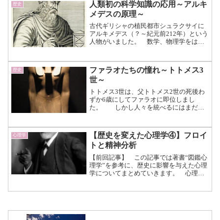
人類初の科学知識の応用～アルキ
歴史
す。 大昔から自然界に存...（続
メデスの原理～
きを読む）
古代ギリシャの植民都市シュラクサイに
アルキメデス（？～紀元前212年）という
人物がいました。 数学、物理学をはじ
め天文学などにも精通した研究者であ
り、武器などを開発する発明家でもあり
ます。 何より現在では“浮力”として
ファラオたちの憧れ～トトメス3
歴史
知られるアルキメデス...（続きを読む）
世～
トトメス3世は、父トトメス2世の死後わ
ずか6歳にしてファラオに即位しまし
た。 しかし人々を統べるにはまだ幼
すぎた彼は、継母ハトシェプストと共に
エジプトを統治することになりま
す。 ハトシェプストは領地や資源獲
【歴史を変えた心理学④】フロイ
心理学
得のための遠征などは控え、貿易...（続
トと精神分析
きを読む）
【前回記事】 この記事では著書“図鑑心
理学”を参考に、歴史に影響を与えた心理
学についてまとめていきます。 心理学
が生まれる以前、心や精神とはどのよう
なものだったのかに始まり、近代の心理
学までをテーマとして、本書から気にな
った内容を取り上げて...（続きを読む）