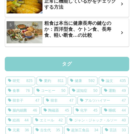
正常に機能しているかをチェック
する方法
粗食は本当に健康長寿の鍵なの
か：西洋型食、ケトン食、長寿
食、軽い断食…の比較
タグ
研究
825
要約
811
健康
592
論文
435
食事
76
コーヒー
50
認知症
50
運動
49
韓非子
47
韓非
47
アルツハイマー
47
腸内細菌
46
陶磁器
45
化学
45
睡眠
44
絵画
44
エミール
42
ジャン・ジャック・ルソー
40
元素
36
古生代
35
超加工食品
34
言語
33