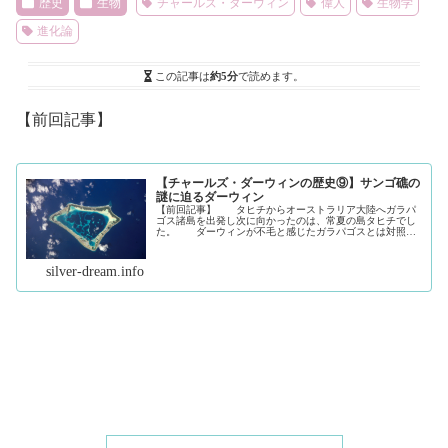
歴史
生物
チャールズ・ダーウィン
偉人
生物学
進化論
この記事は
約5分
で読めます。
【前回記事】
【チャールズ・ダーウィンの歴史⑨】サンゴ礁の
謎に迫るダーウィン
【前回記事】 タヒチからオーストラリア大陸へガラパ
ゴス諸島を出発し次に向かったのは、常夏の島タヒチでし
た。 ダーウィンが不毛と感じたガラパゴスとは対照的
に一年を通して気候も良く、ココナッツやパイナップルな
ど熱帯果樹に囲まれ、先住民たちも...（続きを読む）
silver-dream.info