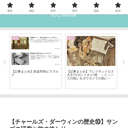
歴史
神話
科学
哲学
芸術
経済
読む睡眠薬
歴史
歴史
科
ン
【記事まとめ】鉄血宰相ビスマル
【
【記事まとめ】アレクサンドロス
ク
大王VSダレイオス3世 ～イッソ
スの戦い＆ガウガメラの戦い～
【チャールズ・ダーウィンの歴史⑩】サン