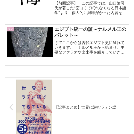
【前回記事】 この記事では、山口謠司
氏が著した“面白くて眠れなくなる日本語
学”より、個人的に興味深かった内容を紹
介していきます。 著書内で語りき
れていない点などもの補足も踏まえて説
明し、より雑学チックに読めるようにま
エジプト統一の証～ナルメル王の
歴史
とめていく積もりです...（続きを読む）
パレット～
さてここからは古代エジプト史に触れて
いきます。 ナルメル王から始まり、主
要なファラオや出来事を紹介していきま
す。 まずはエジプトの統一王ことナル
メルについてです。 エジプト文明の始
まりを語る上で欠かせない遺物が、こ
の“ナルメル王のパレット”...（続きを読
む）
【記事まとめ】世界に潜むラテン語