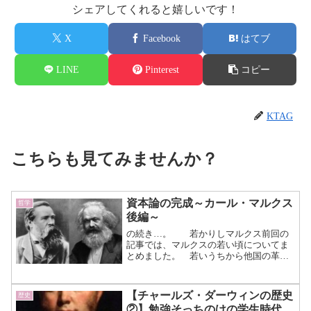
シェアしてくれると嬉しいです！
X
Facebook
はてブ
LINE
Pinterest
コピー
KTAG
こちらも見てみませんか？
資本論の完成～カール・マルクス
哲学
後編～
の続き…。 若かりしマルクス前回の
記事では、マルクスの若い頃についてま
とめました。 若いうちから他国の革命
や政府による社会行動の抑制を経験した
からか、素行は良くなかったようです。
しかし彼が俯瞰した視点から国を見るこ
【チャールズ・ダーウィンの歴史
歴史
とができたのも、この経験...（続きを読
②】勉強そっちのけの学生時代