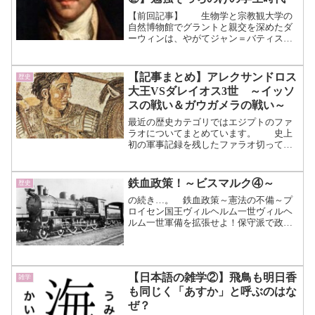
む）
【前回記事】 生物学と宗教観大学の
自然博物館でグラントと親交を深めたダ
ーウィンは、やがてジャン＝バティス
ト・ラマルクの学説に触れていくことに
なります。 ジャン＝バティスト・ピエ
ール・アントワーヌ・ド・モネ、シュヴ
【記事まとめ】アレクサンドロス
歴史
ァリエ・ド・ラマルク（17...（続きを読
大王VSダレイオス3世 ～イッソ
む）
スの戦い＆ガウガメラの戦い～
最近の歴史カテゴリではエジプトのファ
ラオについてまとめています。 史上
初の軍事記録を残したファラオ切っての
豪傑ラムセス2世も好きですが、途中で弩
級怪物が現れたのでその人物にフォーカ
スして紹介します。 アレクサンド
鉄血政策！～ビスマルク④～
歴史
ロス大王とエジプト～イ...（続きを読
の続き…。 鉄血政策～憲法の不備～プ
む）
ロイセン国王ヴィルヘルム一世ヴィルヘ
ルム一世軍備を拡張せよ！保守派で政治
的にも有能なビスマルク。 ヴィルヘル
ム国王の意向を受け、本格的に軍備拡張
路線へ舵を切っていきます。 軍拡に反
対する自由主義派を相手に...（続きを読
【日本語の雑学②】飛鳥も明日香
雑学
む）
も同じく「あすか」と呼ぶのはな
ぜ？