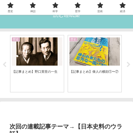
歴史
神話
科学
哲学
芸術
経済
読む睡眠薬
歴史
歴史
雑
【記事まとめ】野口英世の一生
【記事まとめ】偉人の横顔①〜⑦
⑫
【
業
次回の連載記事テーマ→【日本史料のウラ