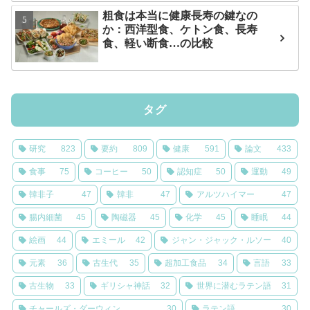
粗食は本当に健康長寿の鍵なの
か：西洋型食、ケトン食、長寿
食、軽い断食…の比較
タグ
研究
823
要約
809
健康
591
論文
433
食事
75
コーヒー
50
認知症
50
運動
49
韓非子
47
韓非
47
アルツハイマー
47
腸内細菌
45
陶磁器
45
化学
45
睡眠
44
絵画
44
エミール
42
ジャン・ジャック・ルソー
40
元素
36
古生代
35
超加工食品
34
言語
33
古生物
33
ギリシャ神話
32
世界に潜むラテン語
31
チャールズ・ダーウィン
30
ラテン語
30