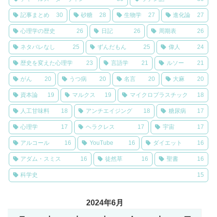
記事まとめ
30
砂糖
28
生物学
27
進化論
27
心理学の歴史
26
日記
26
周期表
26
ネタバレなし
25
ずんだもん
25
偉人
24
歴史を変えた心理学
23
言語学
21
ルソー
21
がん
20
うつ病
20
名言
20
大麻
20
資本論
19
マルクス
19
マイクロプラスチック
18
人工甘味料
18
アンチエイジング
18
糖尿病
17
心理学
17
ヘラクレス
17
宇宙
17
アルコール
16
YouTube
16
ダイエット
16
アダム・スミス
16
徒然草
16
聖書
16
科学史
15
2024年6月