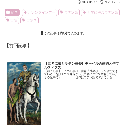
2024.05.27
2025.02.16
雑学
バレンタインデー
ラテン語
世界に潜むラテン語
言語
言語学
この記事は
約3分
で読めます。
【前回記事】
【世界に潜むラテン語⑯】チャペルの語源と聖マ
ルティヌス
【前回記事】 この記事は、書籍「世界はラテン語ででき
ている」を読んで興味深かった内容について抜粋して紹介
する記事です。 世界はラテン語でできている
Amazonより この本は、古代ローマから用いられ
てきた言語が現代にどのように残...（続きを読む）