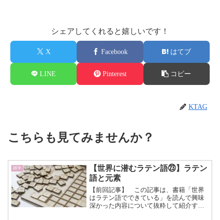
シェアしてくれると嬉しいです！
X
Facebook
はてブ
LINE
Pinterest
コピー
KTAG
こちらも見てみませんか？
【世界に潜むラテン語㉓】ラテン
雑学
語と元素
【前回記事】 この記事は、書籍「世界
はラテン語でできている」を読んで興味
深かった内容について抜粋して紹介する
記事です。 世界はラテン語でで