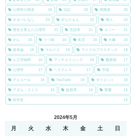
心理学の歴史
26
日記
26
周期表
26
ネタバレなし
25
ずんだもん
25
偉人
24
歴史を変えた心理学
23
言語学
21
ルソー
21
がん
20
うつ病
20
名言
20
大麻
20
資本論
19
マルクス
19
マイクロプラスチック
18
人工甘味料
18
アンチエイジング
18
糖尿病
17
心理学
17
ヘラクレス
17
宇宙
17
アルコール
16
YouTube
16
ダイエット
16
アダム・スミス
16
徒然草
16
聖書
16
科学史
15
2024年5月
月
火
水
木
金
土
日