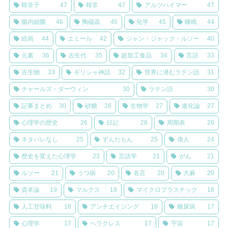
韓非子
47
韓非
47
アルツハイマー
47
腸内細菌
46
陶磁器
45
化学
45
睡眠
44
絵画
44
エミール
42
ジャン・ジャック・ルソー
40
元素
36
古生代
35
超加工食品
34
言語
33
古生物
33
ギリシャ神話
32
世界に潜むラテン語
31
チャールズ・ダーウィン
30
ラテン語
30
記事まとめ
30
砂糖
28
生物学
27
進化論
27
心理学の歴史
26
日記
26
周期表
26
ネタバレなし
25
ずんだもん
25
偉人
24
歴史を変えた心理学
23
言語学
21
がん
21
ルソー
21
うつ病
20
名言
20
大麻
20
資本論
19
マルクス
19
マイクロプラスチック
18
人工甘味料
18
アンチエイジング
18
糖尿病
17
心理学
17
ヘラクレス
17
宇宙
17