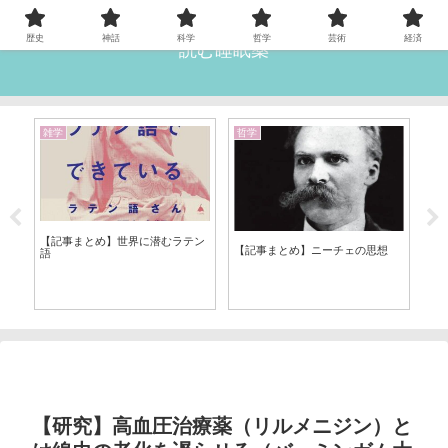
歴史
神話
科学
哲学
芸術
経済
読む睡眠薬
雑学
哲学
神
【
死
【記事まとめ】世界に潜むラテン
だ
【記事まとめ】ニーチェの思想
語
【研究】高血圧治療薬（リルメニジン）と