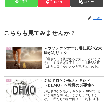
LINE
Pinterest
コピー
KTAG
こちらも見てみませんか？
マラソンランナーに潜む意外な大
科学
腸がんリスク
「過ぎたるは及ばざるが如し」というよ
うに、やり過ぎは不足している状態と同
じように良くないという事柄は世の中に
多く存在します。 もしかしたら、マラ
ソンもそのやり過ぎの一つ当てはまるか
もしれません。 ランニングは健康の象
ジヒドロゲンモノオキシド
科学
徴とされ、生活習慣病の予...（続きを読
（DHMO）〜教育の必要性〜
む）
ジヒドロゲンモノオキシド（DHMO）と
いう言葉を聞いたことがあるでしょう
か。 私たちの身の回りに、気体･液体･
固体の状態で存在し、無味･無臭･無色の
化学物質です。 1997年、アイダホ州の