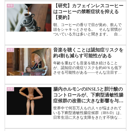
学生ネイサン･ゾナーは、この化学物質の
【研究】カフェインレスコーヒー
科学
危険性について...（続きを読む）
はコーヒーの禁断症状を抑える
【要約】
朝、コーヒーの香りで目が覚め、飲んで
頭をシャキっとさせる。 そんな習慣が
ついている方は多いと聞きます。 自分
も寝起きコーヒーが習慣化されている者
の一人です。 今回はそんなコーヒーと
カフェイン依存の研究についてのお話
音楽を聴くことは認知症リスクを
科学
し。 カフェインの離脱症状...（続きを
約4割も減らす可能性がある
読む）
年齢を重ねても音楽を聴き続けること
が、認知症の発症リスクを約40％も低下
させる可能性がある――そんな注目すべ
き研究結果が発表されました。 この
研究は、オーストラリアのモナッシュ大
学の公衆衛生研究者であるEmma Jaffa氏
腸内ホルモンのINSL5と胆汁酸の
科学
を中心とした研...（続きを読む）
コントロールが、下痢型過敏性腸
症候群の改善に大きな影響を与え
る
世界中で何百万人もの人々が悩まされて
いる下痢型過敏性腸症候群（IBS-D）は、
日常生活に大きな支障をきたす不快な消
化器疾患です。 その原因は分かってい
ませんが、今回、ケンブリッジ大学の研