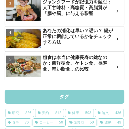
ジャンクフードが記憶力を蝕む：
人工甘味料・高糖質・高脂質が
「腸や脳」に与える影響
あなたの消化は早い？遅い？ 腸が
正常に機能しているかをチェック
する方法
粗食は本当に健康長寿の鍵なの
か：西洋型食、ケトン食、長寿
食、軽い断食…の比較
タグ
研究
826
要約
812
健康
593
論文
436
食事
76
コーヒー
50
認知症
50
運動
49