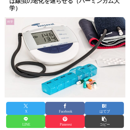
は線虫の老化を遅らせる（バーミンガム大
学）
科学
X
Facebook
はてブ
LINE
Pinterest
コピー