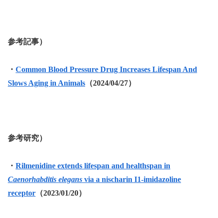
参考記事）
・
Common Blood Pressure Drug Increases Lifespan And
Slows Aging in Animals
（2024/04/27）
参考研究）
・
Rilmenidine extends lifespan and healthspan in
Caenorhabditis elegans
via a nischarin I1-imidazoline
receptor
（2023/01/20）