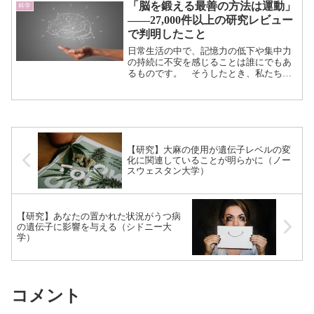
究から、IBS-Dの症状を引き起こす可能性
「脳を鍛える最善の方法は運動」
科学
がある重要な...（続きを読む）
——27,000件以上の研究レビュー
で判明したこと
日常生活の中で、記憶力の低下や集中力
の持続に不安を感じることは誰にでもあ
るものです。 そうしたとき、私たちは
よく脳トレアプリやパズル、あるいは数
独やWordle（ワードル）のような頭脳ゲ
ームに頼ることもあります。 南オース
トラリア大学による...（続きを読む）
【研究】大麻の使用が遺伝子レベルの変
化に関連していることが明らかに（ノー
スウェスタン大学）
【研究】あなたの置かれた状況がうつ病
の遺伝子に影響を与える（シドニー大
学）
コメント