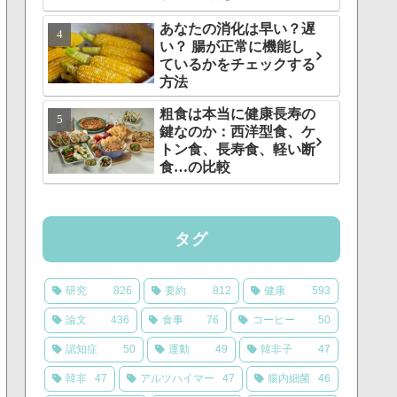
あなたの消化は早い？遅
い？ 腸が正常に機能し
ているかをチェックする
方法
粗食は本当に健康長寿の
鍵なのか：西洋型食、ケ
トン食、長寿食、軽い断
食…の比較
タグ
研究
826
要約
812
健康
593
論文
436
食事
76
コーヒー
50
認知症
50
運動
49
韓非子
47
韓非
47
アルツハイマー
47
腸内細菌
46