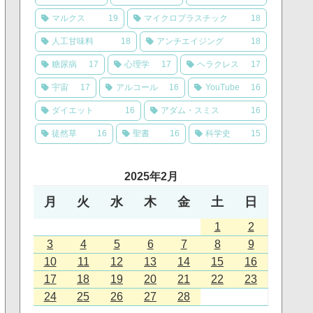
マルクス
19
マイクロプラスチック
18
人工甘味料
18
アンチエイジング
18
糖尿病
17
心理学
17
ヘラクレス
17
宇宙
17
アルコール
16
YouTube
16
ダイエット
16
アダム・スミス
16
徒然草
16
聖書
16
科学史
15
2025年2月
月
火
水
木
金
土
日
1
2
3
4
5
6
7
8
9
10
11
12
13
14
15
16
17
18
19
20
21
22
23
24
25
26
27
28