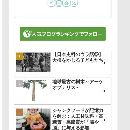
【日本史料のウラ話⑤】
大根をかじる子どもたち
地球最古の樹木～アーケ
オプテリス～
ジャンクフードが記憶力
を蝕む：人工甘味料・高
糖質・高脂質が「腸や
脳」に与える影響