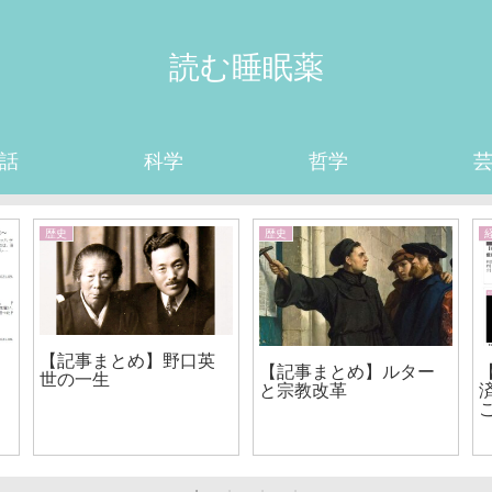
読む睡眠薬
話
科学
哲学
歴史
歴史
【記事まとめ】野口英
【記事まとめ】ルター
世の一生
と宗教改革