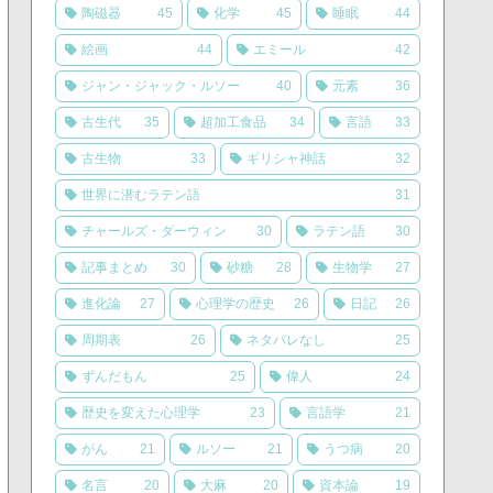
陶磁器
45
化学
45
睡眠
44
絵画
44
エミール
42
ジャン・ジャック・ルソー
40
元素
36
古生代
35
超加工食品
34
言語
33
古生物
33
ギリシャ神話
32
世界に潜むラテン語
31
チャールズ・ダーウィン
30
ラテン語
30
記事まとめ
30
砂糖
28
生物学
27
進化論
27
心理学の歴史
26
日記
26
周期表
26
ネタバレなし
25
ずんだもん
25
偉人
24
歴史を変えた心理学
23
言語学
21
がん
21
ルソー
21
うつ病
20
名言
20
大麻
20
資本論
19