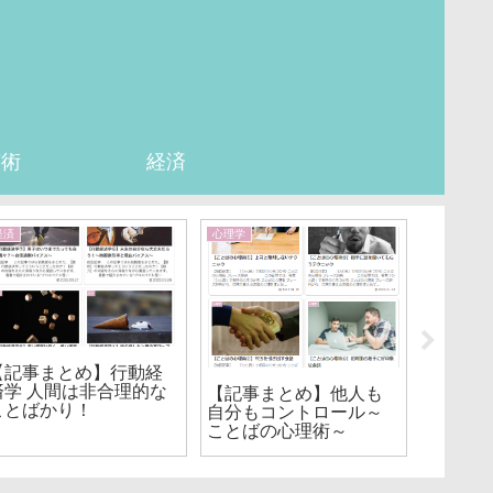
芸術
経済
経済
心理学
経済
【記事まとめ】行動経
【記事
済学 人間は非合理的な
ル・マ
【記事まとめ】他人も
ことばかり！
【要約
自分もコントロール～
ことばの心理術～