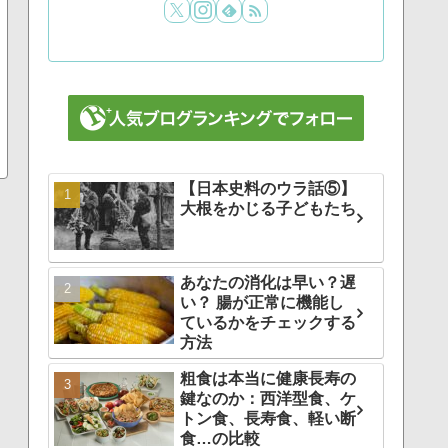
【日本史料のウラ話⑤】
大根をかじる子どもたち
あなたの消化は早い？遅
い？ 腸が正常に機能し
ているかをチェックする
方法
粗食は本当に健康長寿の
鍵なのか：西洋型食、ケ
トン食、長寿食、軽い断
食…の比較