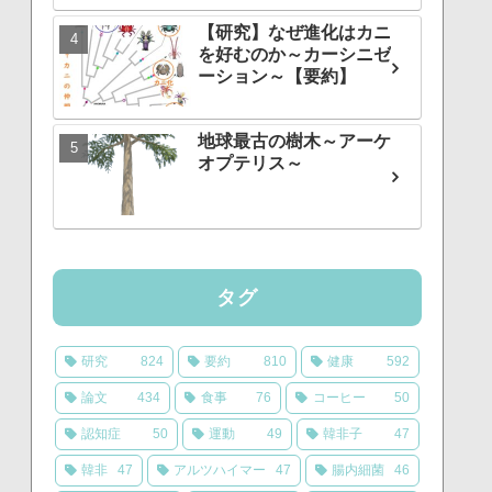
【研究】なぜ進化はカニ
を好むのか～カーシニゼ
ーション～【要約】
地球最古の樹木～アーケ
オプテリス～
タグ
研究
824
要約
810
健康
592
論文
434
食事
76
コーヒー
50
認知症
50
運動
49
韓非子
47
韓非
47
アルツハイマー
47
腸内細菌
46