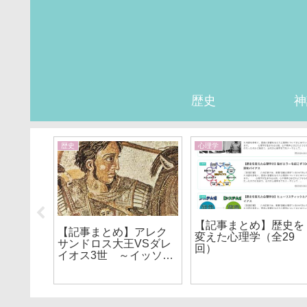
歴史
神
歴史
心理学
【記事まとめ】歴史を
身近な
【記事まとめ】アレク
変えた心理学（全29
サンドロス大王VSダレ
回）
イオス3世 ～イッソス
の戦い＆ガウガメラの
戦い～