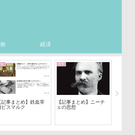
芸術
経済
歴史
哲学
経済
【記事まとめ】鉄血宰
【記事まとめ】ニーチ
【記事
相ビスマルク
ェの思想
済学 
ことば