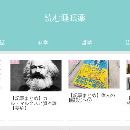
読む睡眠薬
話
科学
哲学
経済
歴史
【記事まとめ】偉人の
【記事まとめ】カー
横顔①〜⑦
ル・マルクスと資本論
【要約】