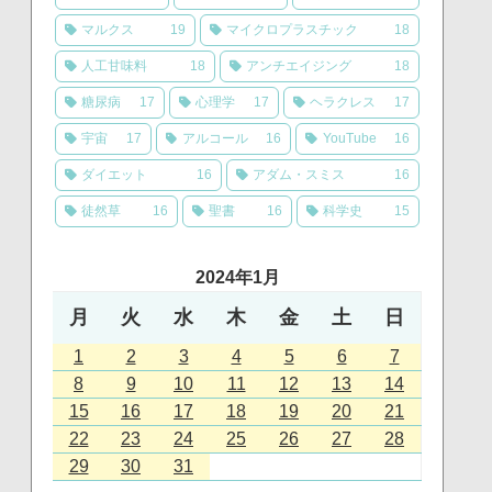
マルクス
19
マイクロプラスチック
18
人工甘味料
18
アンチエイジング
18
糖尿病
17
心理学
17
ヘラクレス
17
宇宙
17
アルコール
16
YouTube
16
ダイエット
16
アダム・スミス
16
徒然草
16
聖書
16
科学史
15
2024年1月
月
火
水
木
金
土
日
1
2
3
4
5
6
7
8
9
10
11
12
13
14
15
16
17
18
19
20
21
22
23
24
25
26
27
28
29
30
31