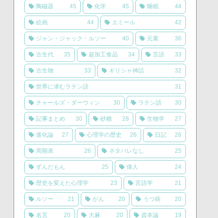
陶磁器
45
化学
45
睡眠
44
絵画
44
エミール
42
ジャン・ジャック・ルソー
40
元素
36
古生代
35
超加工食品
34
言語
33
古生物
33
ギリシャ神話
32
世界に潜むラテン語
31
チャールズ・ダーウィン
30
ラテン語
30
記事まとめ
30
砂糖
28
生物学
27
進化論
27
心理学の歴史
26
日記
26
周期表
26
ネタバレなし
25
ずんだもん
25
偉人
24
歴史を変えた心理学
23
言語学
21
ルソー
21
がん
20
うつ病
20
名言
20
大麻
20
資本論
19