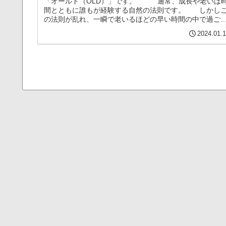
「オールド（OLD）」です。 通常、成長や老いは
間とともに誰もが経験する自然の法則です。 しかし
の法則が乱れ、一瞬で老いるほどの早い時間の中で過ご
ことになったら、人間はどのよう...（続きを読む）
2024.01.