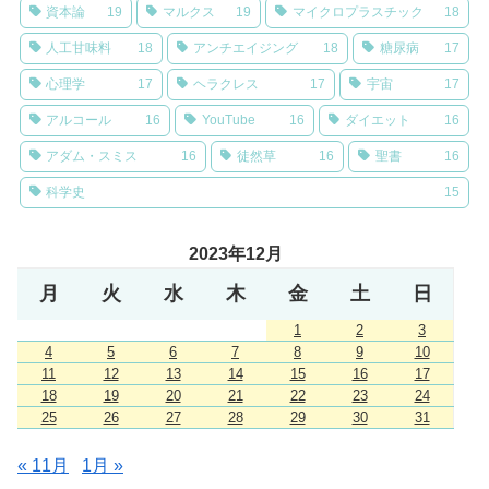
資本論
19
マルクス
19
マイクロプラスチック
18
人工甘味料
18
アンチエイジング
18
糖尿病
17
心理学
17
ヘラクレス
17
宇宙
17
アルコール
16
YouTube
16
ダイエット
16
アダム・スミス
16
徒然草
16
聖書
16
科学史
15
2023年12月
月
火
水
木
金
土
日
1
2
3
4
5
6
7
8
9
10
11
12
13
14
15
16
17
18
19
20
21
22
23
24
25
26
27
28
29
30
31
« 11月
1月 »