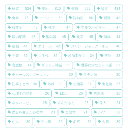
研究
824
要約
810
健康
592
論文
434
食事
76
コーヒー
50
認知症
50
運動
49
韓非子
47
韓非
47
アルツハイマー
47
腸内細菌
46
陶磁器
45
化学
45
睡眠
44
絵画
44
エミール
42
ジャン・ジャック・ルソー
40
元素
36
古生代
35
超加工食品
34
言語
33
古生物
33
ギリシャ神話
32
世界に潜むラテン語
31
チャールズ・ダーウィン
30
ラテン語
30
記事まとめ
30
砂糖
28
生物学
27
進化論
27
心理学の歴史
26
日記
26
周期表
26
ネタバレなし
25
ずんだもん
25
偉人
24
歴史を変えた心理学
23
言語学
21
ルソー
21
がん
20
うつ病
20
名言
20
大麻
20