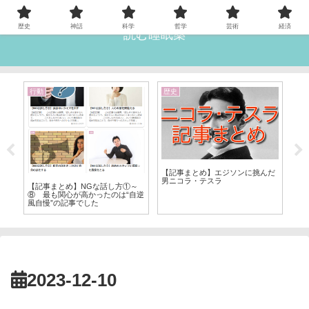
歴史
神話
科学
哲学
芸術
経済
読む睡眠薬
行動
歴史
雑
し、
【記事まとめ】エジソンに挑んだ
男ニコラ・テスラ
【
【記事まとめ】NGな話し方①～
業
⑧ 最も関心が高かったのは“自逆
風自慢”の記事でした
2023-12-10