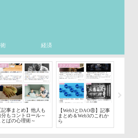
芸術
経済
心理学
テクノロジー
心理学
【記事
変えた心
【記事まとめ】他人も
【Web3とDAO⑧】記事
回）
自分もコントロール～
まとめ＆Web3のこれか
ことばの心理術～
ら