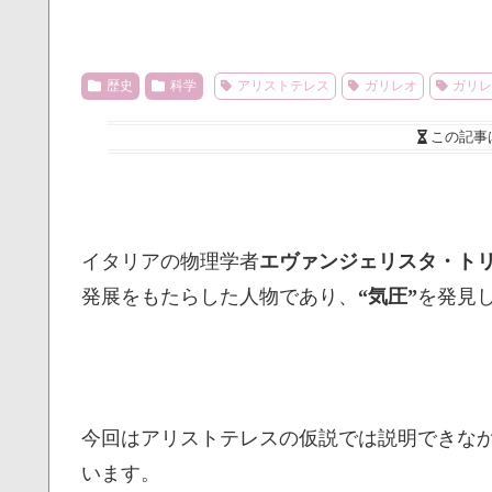
歴史
科学
アリストテレス
ガリレオ
ガリ
この記事
イタリアの物理学者
エヴァンジェリスタ・ト
発展をもたらした人物であり、
“気圧”
を発見
今回はアリストテレスの仮説では説明できな
います。