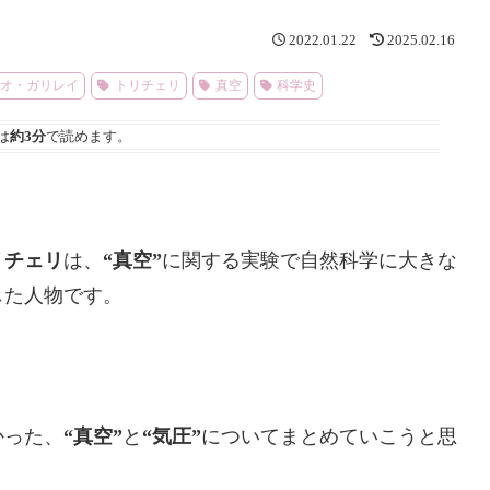
2022.01.22
2025.02.16
レオ・ガリレイ
トリチェリ
真空
科学史
は
約3分
で読めます。
リチェリ
は、
“真空”
に関する実験で自然科学に大きな
した人物です。
かった、
“真空”
と
“気圧”
についてまとめていこうと思