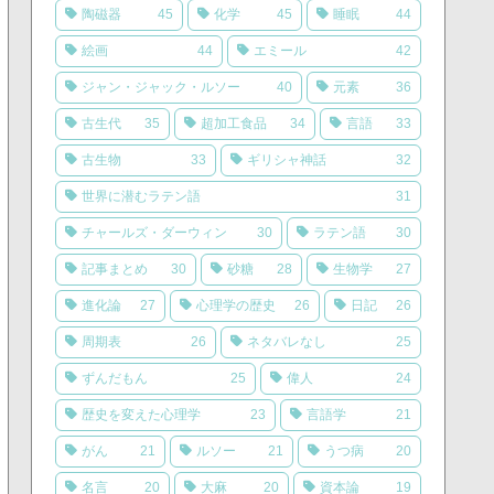
陶磁器
45
化学
45
睡眠
44
絵画
44
エミール
42
ジャン・ジャック・ルソー
40
元素
36
古生代
35
超加工食品
34
言語
33
古生物
33
ギリシャ神話
32
世界に潜むラテン語
31
チャールズ・ダーウィン
30
ラテン語
30
記事まとめ
30
砂糖
28
生物学
27
進化論
27
心理学の歴史
26
日記
26
周期表
26
ネタバレなし
25
ずんだもん
25
偉人
24
歴史を変えた心理学
23
言語学
21
がん
21
ルソー
21
うつ病
20
名言
20
大麻
20
資本論
19