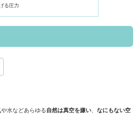
上げる圧力
気や水などあらゆる
自然は真空を嫌い
、
なにもない空