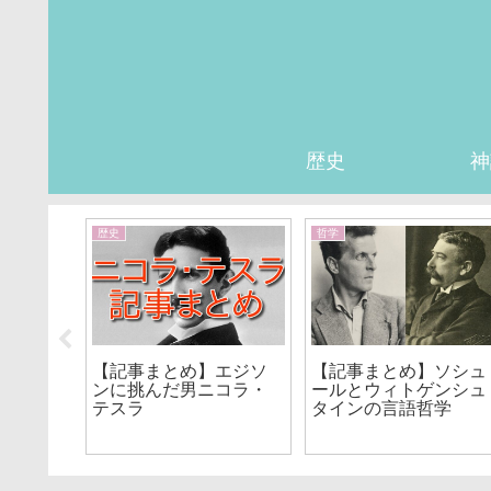
歴史
神
歴史
哲学
イマヌ
【記事まとめ】エジソ
【記事まとめ】ソシュ
哲学
ンに挑んだ男ニコラ・
ールとウィトゲンシュ
テスラ
タインの言語哲学