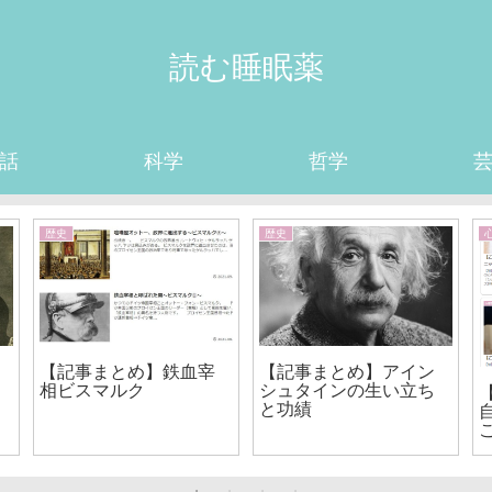
読む睡眠薬
話
科学
哲学
歴史
歴史
【記事まとめ】鉄血宰
【記事まとめ】アイン
相ビスマルク
シュタインの生い立ち
と功績