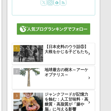
【日本史料のウラ話⑤】
大根をかじる子どもたち
地球最古の樹木～アーケ
オプテリス～
ジャンクフードが記憶力
を蝕む：人工甘味料・高
糖質・高脂質が「腸や
脳」に与える影響