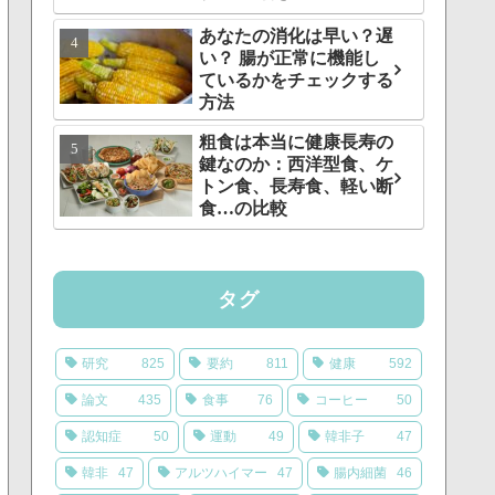
あなたの消化は早い？遅
い？ 腸が正常に機能し
ているかをチェックする
方法
粗食は本当に健康長寿の
鍵なのか：西洋型食、ケ
トン食、長寿食、軽い断
食…の比較
タグ
研究
825
要約
811
健康
592
論文
435
食事
76
コーヒー
50
認知症
50
運動
49
韓非子
47
韓非
47
アルツハイマー
47
腸内細菌
46