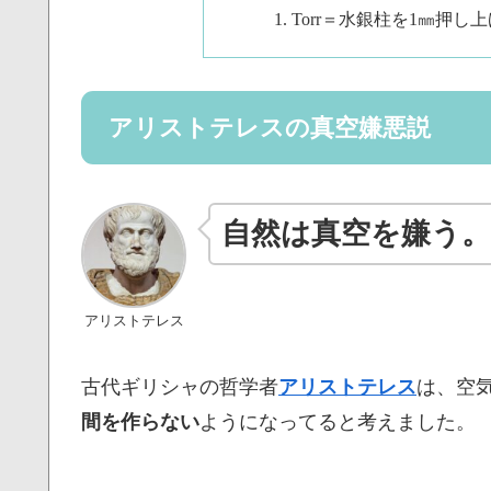
Torr＝水銀柱を1㎜押し
アリストテレスの真空嫌悪説
自然は真空を嫌う。
アリストテレス
古代ギリシャの哲学者
アリストテレス
は、空
間を作らない
ようになってると考えました。