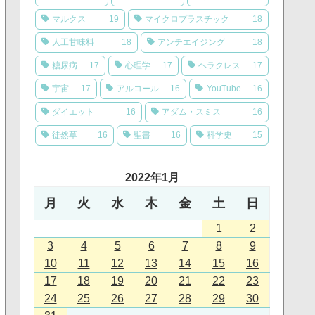
マルクス
19
マイクロプラスチック
18
人工甘味料
18
アンチエイジング
18
糖尿病
17
心理学
17
ヘラクレス
17
宇宙
17
アルコール
16
YouTube
16
ダイエット
16
アダム・スミス
16
徒然草
16
聖書
16
科学史
15
2022年1月
月
火
水
木
金
土
日
1
2
3
4
5
6
7
8
9
10
11
12
13
14
15
16
17
18
19
20
21
22
23
24
25
26
27
28
29
30