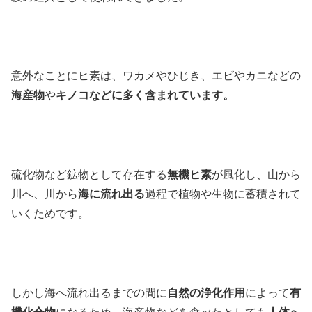
意外なことにヒ素は、ワカメやひじき、エビやカニなどの
海産物
や
キノコなどに多く含まれています。
硫化物など鉱物として存在する
無機ヒ素
が風化し、山から
川へ、川から
海に流れ出る
過程で植物や生物に蓄積されて
いくためです。
しかし海へ流れ出るまでの間に
自然の浄化作用
によって
有