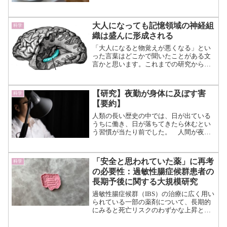
になってしまう恐ろしい病気です。 食
品や調理器具からの金属がアルツハイマ
ーを引き起こす可能性があることは、ニ
大人になっても記憶領域の神経組
科学
ュースで定期的に懸念され...（続きを読
織は盛んに形成される
む）
「大人になると物覚えが悪くなる」とい
った言葉はどこかで聞いたことがある文
言かと思います。これまでの研究から、
「人間は生涯にわたって新しい脳細胞
（ニューロン）を作り出している」こと
が分かっており、歳をとっても脳の記憶
【研究】夜勤が身体に及ぼす害
科学
力や物事の定着に大きな問題...（続きを
【要約】
読む）
人類の長い歴史の中では、日が出ている
うちに働き、日が落ちてきたら休むとい
う習慣が当たり前でした。 人間が夜も
働くようになったのはおおよそ産業革命
以降の話です。 機械の導入によって工
場労働者が機械を扱い、大量の製品を生
「安全と思われていた薬」に再考
科学
み出せるようになった頃、...（続きを読
の必要性：過敏性腸症候群患者の
む）
長期予後に関する大規模研究
過敏性腸症候群（IBS）の治療に広く用い
られている一部の薬剤について、長期的
にみると死亡リスクのわずかな上昇と関
連している可能性が示されました。 約
65万人という非常に大規模なデータを約