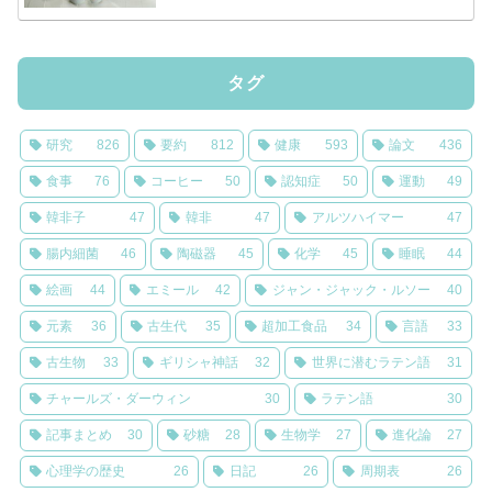
タグ
研究
826
要約
812
健康
593
論文
436
食事
76
コーヒー
50
認知症
50
運動
49
韓非子
47
韓非
47
アルツハイマー
47
腸内細菌
46
陶磁器
45
化学
45
睡眠
44
絵画
44
エミール
42
ジャン・ジャック・ルソー
40
元素
36
古生代
35
超加工食品
34
言語
33
古生物
33
ギリシャ神話
32
世界に潜むラテン語
31
チャールズ・ダーウィン
30
ラテン語
30
記事まとめ
30
砂糖
28
生物学
27
進化論
27
心理学の歴史
26
日記
26
周期表
26