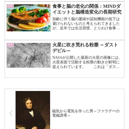
20年にわたって追跡した今回の研究は、
食事と脳の老化の関係：MINDダ
科学
これまで十分に検...（続きを読む）
イエットと脳構造変化の長期研究
加齢に伴う脳の萎縮や認知機能の低下は
避けられないものと考えられてきました
が、近年では生活習慣、とりわけ食事が
その進行に影響する可能性が注目されて
います。 なかでも、地中海食と高血圧
予防食を組み合わせた「MINDダイエッ
火星に吹き荒れる粉塵 ～ダスト
科学
ト」は、認知症予防との...（続きを読
デビル～
む）
NASAが公開した最新の火星の画像には、
火星表面で活動する粉塵の動きが鮮明に
捉えられています。 これは「ダスト
デビル（塵旋風）」と呼ばれ、火星の大
気現象を理解するための貴重な手がかり
となっています。 火星の広大な景観
の中で、これらの塵旋...（続きを読む）
磁気から電気を作った男～ファラデーの
電磁誘導～