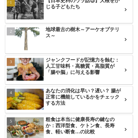
【日本史料のウラ話⑤】大根をか
じる子どもたち
地球最古の樹木～アーケオプテリ
ス～
ジャンクフードが記憶力を蝕む：
人工甘味料・高糖質・高脂質が
「腸や脳」に与える影響
あなたの消化は早い？遅い？ 腸が
正常に機能しているかをチェック
する方法
粗食は本当に健康長寿の鍵なの
か：西洋型食、ケトン食、長寿
食、軽い断食…の比較