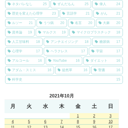
ネタバレなし
25
ずんだもん
25
偉人
24
歴史を変えた心理学
23
言語学
21
がん
21
ルソー
21
うつ病
20
名言
20
大麻
20
資本論
19
マルクス
19
マイクロプラスチック
18
人工甘味料
18
アンチエイジング
18
糖尿病
17
心理学
17
ヘラクレス
17
宇宙
17
アルコール
16
YouTube
16
ダイエット
16
アダム・スミス
16
徒然草
16
聖書
16
科学史
15
2021年10月
月
火
水
木
金
土
日
1
2
3
4
5
6
7
8
9
10
11
12
13
14
15
16
17