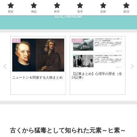
歴史
神話
科学
哲学
芸術
経済
読む睡眠薬
歴史
心理学
経
理
【記事まとめ】心理学の歴史（全
【
24記事）
ニュートン＆関連する人物まとめ
著
古くから猛毒として知られた元素～ヒ素～