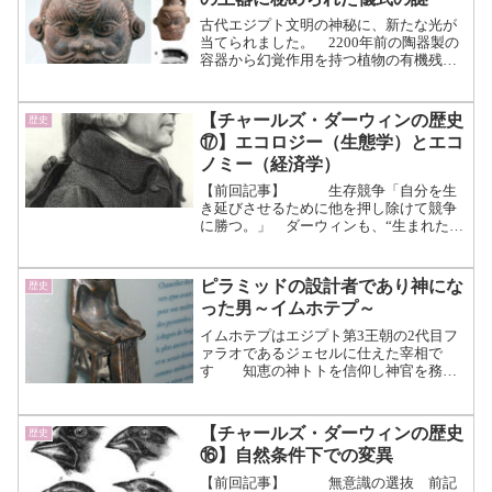
む）
古代エジプト文明の神秘に、新たな光が
当てられました。 2200年前の陶器製の
容器から幻覚作用を持つ植物の有機残留
物が発見され、エジプト神話や儀式にお
ける未知の側面が明らかになりつつあり
ます。 この発見は、これまでに知られ
【チャールズ・ダーウィンの歴史
歴史
ていなかった幻覚剤を...（続きを読む）
⑰】エコロジー（生態学）とエコ
ノミー（経済学）
【前回記事】 生存競争「自分を生
き延びさせるために他を押し除けて競争
に勝つ。」 ダーウィンも、“生まれた子
の中から一部の個体しか生き残れない”と
いうこの自然のシステムにとても興味を
持ちました。 彼が生きたヴィクトリア
ピラミッドの設計者であり神にな
歴史
朝時代、神によって創...（続きを読む）
った男～イムホテプ～
イムホテプはエジプト第3王朝の2代目フ
ァラオであるジェセルに仕えた宰相で
す 知恵の神トトを信仰し神官を務
め、ファラオからは絶大な信頼を置かれ
ていました。 イムホテプの功績元
は庶民の出であったが、医学、天文学、
【チャールズ・ダーウィンの歴史
歴史
建築学など学識に優れ、異例...（続きを
⑯】自然条件下での変異
読む）
【前回記事】 無意識の選抜 前記