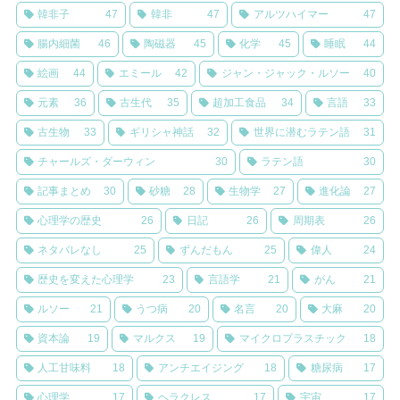
韓非子
47
韓非
47
アルツハイマー
47
腸内細菌
46
陶磁器
45
化学
45
睡眠
44
絵画
44
エミール
42
ジャン・ジャック・ルソー
40
元素
36
古生代
35
超加工食品
34
言語
33
古生物
33
ギリシャ神話
32
世界に潜むラテン語
31
チャールズ・ダーウィン
30
ラテン語
30
記事まとめ
30
砂糖
28
生物学
27
進化論
27
心理学の歴史
26
日記
26
周期表
26
ネタバレなし
25
ずんだもん
25
偉人
24
歴史を変えた心理学
23
言語学
21
がん
21
ルソー
21
うつ病
20
名言
20
大麻
20
資本論
19
マルクス
19
マイクロプラスチック
18
人工甘味料
18
アンチエイジング
18
糖尿病
17
心理学
17
ヘラクレス
17
宇宙
17