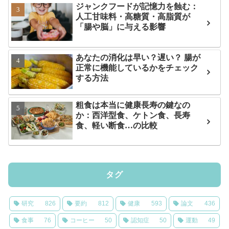
ジャンクフードが記憶力を蝕む：
人工甘味料・高糖質・高脂質が
「腸や脳」に与える影響
あなたの消化は早い？遅い？ 腸が
正常に機能しているかをチェック
する方法
粗食は本当に健康長寿の鍵なの
か：西洋型食、ケトン食、長寿
食、軽い断食…の比較
タグ
研究
826
要約
812
健康
593
論文
436
食事
76
コーヒー
50
認知症
50
運動
49