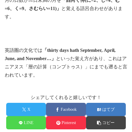
月の日数が31日未満の月を
「西向く侍(に=2、し=4、む
=6、く=9、さむらい=11)」
と覚える語呂合わせがありま
す。
英語圏の文化では
「thirty days hath September, April,
June, and November…」
といった覚え方があり、これはア
ニアヌス「暦の計算（コンプトゥス）」にまでも遡ると言
われています。
シェアしてくれると嬉しいです！
X
Facebook
はてブ
LINE
Pinterest
コピー