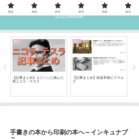
歴史
神話
科学
哲学
芸術
経済
読む睡眠薬
歴史
歴史
歴
【
【記事まとめ】エジソンに挑んだ
【記事まとめ】鉄血宰相ビスマル
ス
男ニコラ・テスラ
ク
ソ
手書きの本から印刷の本へ～インキュナブ