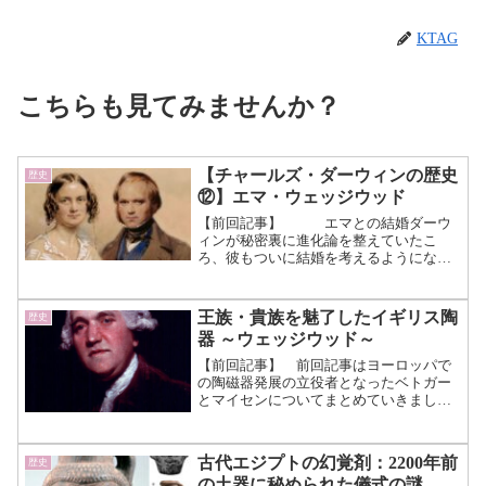
KTAG
こちらも見てみませんか？
【チャールズ・ダーウィンの歴史
歴史
⑫】エマ・ウェッジウッド
【前回記事】 エマとの結婚ダーウ
ィンが秘密裏に進化論を整えていたこ
ろ、彼もついに結婚を考えるようになり
ました。 この時にははっきりと相手は
決まっていませんでしたが、かねてから
親交が深く、ビーグル号の乗船を後押し
王族・貴族を魅了したイギリス陶
歴史
してくれたジョサイア・ウェ...（続きを
器 ～ウェッジウッド～
読む）
【前回記事】 前回記事はヨーロッパで
の陶磁器発展の立役者となったベトガー
とマイセンについてまとめていきまし
た。 今回はそれに続き、ヨーロッパの
名門陶磁器ブランド“ウェッジウッド”に
ついてのお話しです。 ウェッジウッド
古代エジプトの幻覚剤：2200年前
歴史
がどのような経緯で生まれ...（続きを読
の土器に秘められた儀式の謎