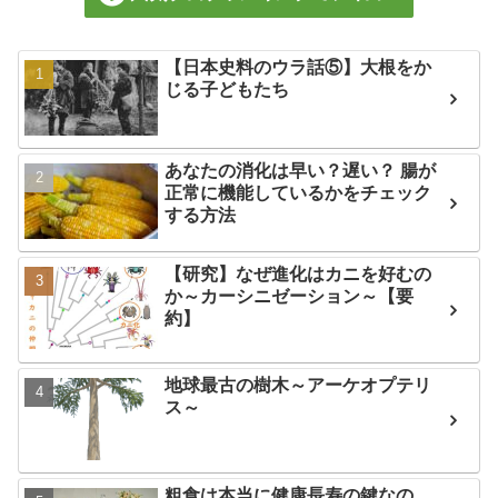
【日本史料のウラ話⑤】大根をか
じる子どもたち
あなたの消化は早い？遅い？ 腸が
正常に機能しているかをチェック
する方法
【研究】なぜ進化はカニを好むの
か～カーシニゼーション～【要
約】
地球最古の樹木～アーケオプテリ
ス～
粗食は本当に健康長寿の鍵なの