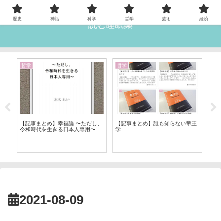
歴史
神話
科学
哲学
芸術
経済
読む睡眠薬
哲学
哲学
雑
【
【記事まとめ】幸福論 〜ただし、
【記事まとめ】誰も知らない帝王
語
め
令和時代を生きる日本人専用〜
学
2021-08-09