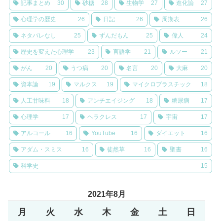
記事まとめ
30
砂糖
28
生物学
27
進化論
27
心理学の歴史
26
日記
26
周期表
26
ネタバレなし
25
ずんだもん
25
偉人
24
歴史を変えた心理学
23
言語学
21
ルソー
21
がん
20
うつ病
20
名言
20
大麻
20
資本論
19
マルクス
19
マイクロプラスチック
18
人工甘味料
18
アンチエイジング
18
糖尿病
17
心理学
17
ヘラクレス
17
宇宙
17
アルコール
16
YouTube
16
ダイエット
16
アダム・スミス
16
徒然草
16
聖書
16
科学史
15
2021年8月
月
火
水
木
金
土
日