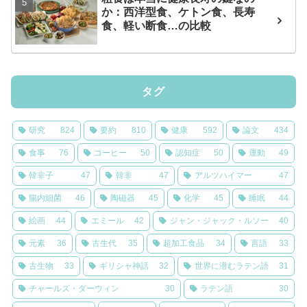
か：西洋型食、ケトン食、長寿
食、軽い断食…の比較
タグ
研究
824
要約
810
健康
592
論文
434
食事
76
コーヒー
50
認知症
50
運動
49
韓非子
47
韓非
47
アルツハイマー
47
腸内細菌
46
陶磁器
45
化学
45
睡眠
44
絵画
44
エミール
42
ジャン・ジャック・ルソー
40
元素
36
古生代
35
超加工食品
34
言語
33
古生物
33
ギリシャ神話
32
世界に潜むラテン語
31
チャールズ・ダーウィン
30
ラテン語
30