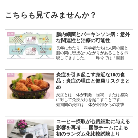
こちらも見てみませんか？
腸内細菌とパーキンソン病：意外
科学
な関連性と治療の可能性
長年にわたり、科学者たちは人間の腸と
脳の間に密接なつながりがあることを示
唆してきました。 昨今では「腸脳相
関」と呼ばれるこのメカニズムですが、
神経変性疾患の一つであるパーキンソン
病の発症にも深く関与している可能性が
炎症を引き起こす身近な10の食
科学
示されています。 ...（続きを読
品：炎症の理由と健康リスクまと
む）
め
炎症とは、体が刺激、怪我、または感染
に対して免疫反応を起こすことです。
短期間の炎症は、体が外部からの攻撃に
対処するための正常なプロセスですが、
慢性的な炎症は体にダメージを与え、心
臓病やがんなどの深刻な健康問題のリス
コーヒー摂取が心房細動に与える
科学
クを高めることが知られて...（続きを読
影響を再考── 国際チームによる
む）
初のランダム化比較試験より