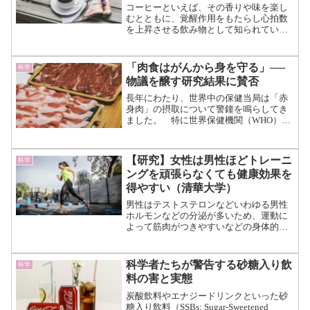
コーヒーといえば、その香りや味を楽し
むとともに、覚醒作用をもたらし心拍数
を上昇させる飲み物として知られていま
す。 そのため、不整脈の一種である
心房細動を患う人々には「コーヒーを控
えるべき」と長らく助言されてきまし
「肉食はがんから身を守る」──
科学
た。 しかし、この言葉に...（続きを
物議を醸す研究結果に賛否
読む）
長年にわたり、世界中の保健当局は「赤
身肉」の摂取について警鐘を鳴らしてき
ました。 特に世界保健機関（WHO）の
国際がん研究機関（IARC）が、牛肉や豚
肉、羊肉などの赤身肉を「人に対して発
がん性がある可能性が高い（グループ
【研究】女性は男性ほどトレーニ
科学
2B）」と分類したこ...（続きを読む）
ングを頑張らなくても健康効果を
得やすい（清華大学）
男性はテストステロンなどいわゆる男性
ホルモンなどの分泌が多いため、運動に
よって筋肉がつきやすいなどの身体的な
メリットがあります。 では、女性は身
体活動によるメリットが薄いのでしょう
か。 どうやらそんなことはないよう
科学者たちが警告する砂糖入り飲
科学
で、米国の成人40万人以上...（続きを読
料の害と実態
む）
炭酸飲料やエナジードリンクといった砂
糖入り飲料（SSBs: Sugar-Sweetened