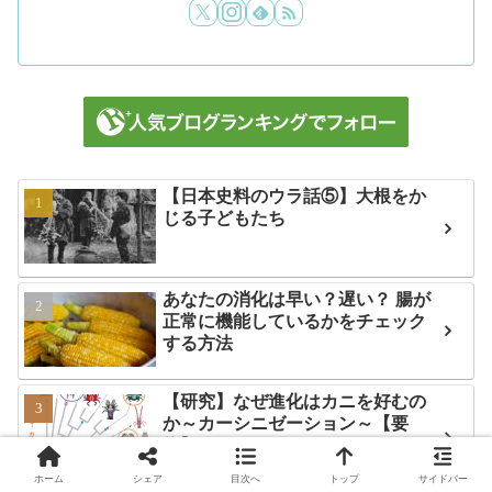
【日本史料のウラ話⑤】大根をか
じる子どもたち
あなたの消化は早い？遅い？ 腸が
正常に機能しているかをチェック
する方法
【研究】なぜ進化はカニを好むの
か～カーシニゼーション～【要
約】
ホーム
シェア
目次へ
トップ
サイドバー