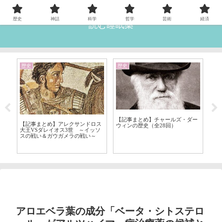
歴史
神話
科学
哲学
芸術
経済
読む睡眠薬
歴史
歴史
哲
【記事まとめ】チャールズ・ダー
【
【記事まとめ】アレクサンドロス
ウィンの歴史（全28回）
学
大王VSダレイオス3世 ～イッソ
ン
スの戦い＆ガウガメラの戦い～
アロエベラ葉の成分「ベータ・シトステロ