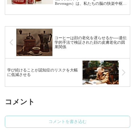
Beverages）は、私たちの脳の快楽中枢を
刺激するために作られた嗜好性の高い製
品です。 これらの飲料は、甘い満足感
を提供する一方、栄養価がほとん...（続
きを読む）
コーヒーは顔の老化を遅らせるか──遺伝
学的手法で検証された顔の皮膚老化の因
果関係
学び続けることが認知症のリスクを大幅
に低減させる
コメント
コメントを書き込む