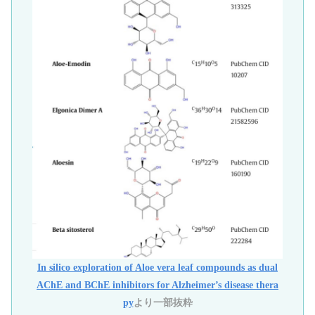
In silico exploration of Aloe vera leaf compounds as dual
AChE and BChE inhibitors for Alzheimer’s disease thera
py
より一部抜粋