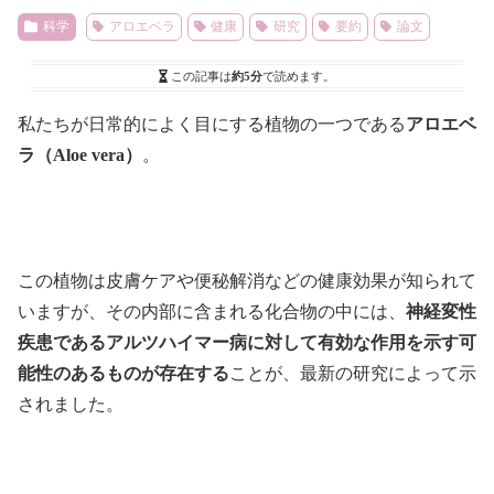
科学
アロエベラ
健康
研究
要約
論文
この記事は
約5分
で読めます。
私たちが日常的によく目にする植物の一つである
アロエベ
ラ（Aloe vera）
。
この植物は皮膚ケアや便秘解消などの健康効果が知られて
いますが、その内部に含まれる化合物の中には、
神経変性
疾患であるアルツハイマー病に対して有効な作用を示す可
能性のあるものが存在する
ことが、最新の研究によって示
されました。