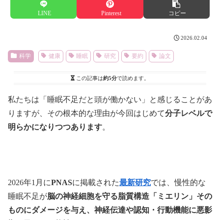
LINE
Pinterest
コピー
2026.02.04
科学
健康
睡眠
研究
要約
論文
この記事は
約5分
で読めます。
私たちは「睡眠不足だと頭が働かない」と感じることがあ
りますが、その根本的な理由が今回はじめて
分子レベルで
明らかになりつつあります
。
2026年1月に
PNAS
に掲載された
最新研究
では、慢性的な
睡眠不足が
脳の神経細胞を守る脂質構造「ミエリン」その
ものにダメージを与え、神経伝達や認知・行動機能に悪影