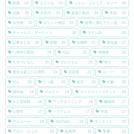
絵画
44
エミール
42
ジャン・ジャック・ルソー
40
元素
36
古生代
35
超加工食品
34
言語
33
古生物
33
ギリシャ神話
32
世界に潜むラテン語
31
チャールズ・ダーウィン
30
ラテン語
30
記事まとめ
30
砂糖
28
生物学
27
進化論
27
心理学の歴史
26
日記
26
周期表
26
ネタバレなし
25
ずんだもん
25
偉人
24
歴史を変えた心理学
23
言語学
21
ルソー
21
がん
20
うつ病
20
名言
20
大麻
20
資本論
19
マルクス
19
マイクロプラスチック
18
人工甘味料
18
アンチエイジング
18
糖尿病
17
心理学
17
ヘラクレス
17
宇宙
17
アルコール
16
YouTube
16
ダイエット
16
アダム・スミス
16
徒然草
16
聖書
16