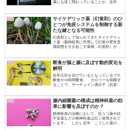
康にも深く関わっていることが、近年の
研究によって次第に明らかになってきて
います。 特に、筋肉量と内臓脂肪の量
といった身体組成が、脳の見かけ年齢、
サイケデリック薬（幻覚剤）のひ
科学
すなわち「脳の生物学的年...（続きを読
とつが免疫システムを制御する新
む）
たな鍵となる可能性
幻覚剤として知られてきたサイケデリッ
ク薬（脳神経系に作用して幻覚や変性意
識状態を引き起こす薬物：幻覚剤）が、
いま医療の新たな可能性として注目を集
めています。 かつてはヒッピー文化と
結びつけられ、長らく否定的なイメージ
断食が脳と腸に及ぼす動的変化を
科学
を持たれてきたこれらの物...（続きを読
解明
む）
近年注目を浴びているとなっているプチ
断食や16時間断食。 カロリーを制限す
ることで、サーチュイン遺伝子（抗老化
遺伝子や長寿遺伝子とも）が活性化され
ると謳われており、その他体重や体型の
コントロールを目的として行われること
腸内細菌叢の構成は精神科薬の効
科学
が多い食事スタイルです...（続きを読
果に影響を及ぼすのか？
む）
精神疾患の治療において、抗うつ薬や抗
不安薬などの精神科薬は広く使用されて
います。 しかし近年、こうした薬の効
果や副作用が腸内細菌叢（マイクロバイ