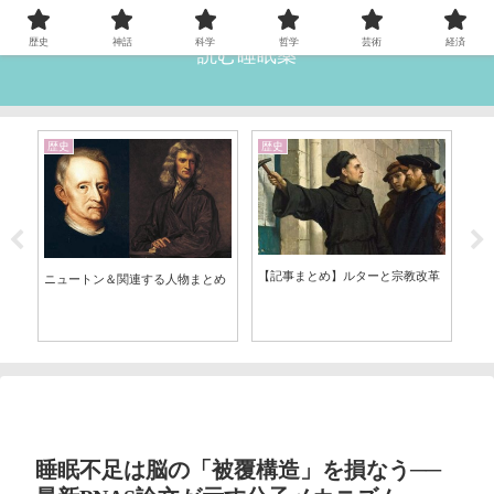
歴史
神話
科学
哲学
芸術
経済
読む睡眠薬
歴史
歴史
心
間は
【記事まとめ】ルターと宗教改革
ニュートン＆関連する人物まとめ
【
ト
睡眠不足は脳の「被覆構造」を損なう──