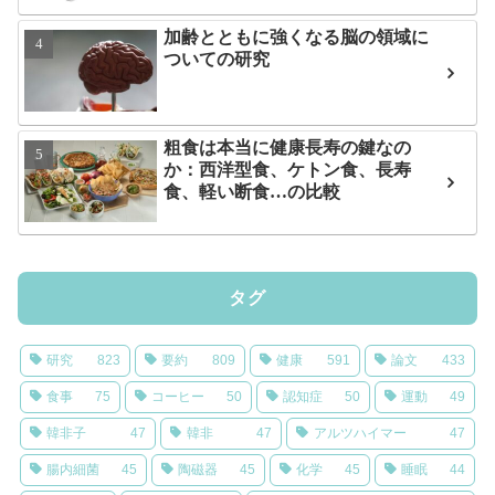
加齢とともに強くなる脳の領域に
ついての研究
粗食は本当に健康長寿の鍵なの
か：西洋型食、ケトン食、長寿
食、軽い断食…の比較
タグ
研究
823
要約
809
健康
591
論文
433
食事
75
コーヒー
50
認知症
50
運動
49
韓非子
47
韓非
47
アルツハイマー
47
腸内細菌
45
陶磁器
45
化学
45
睡眠
44