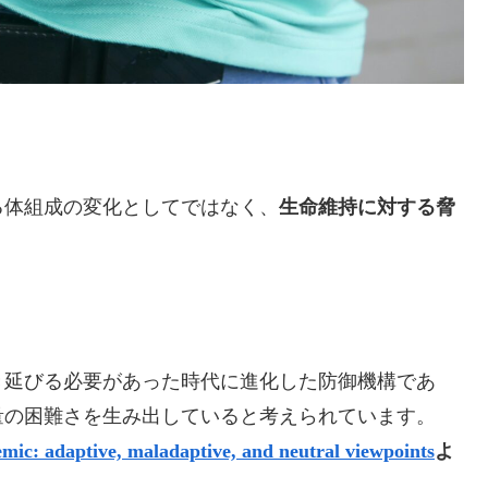
る体組成の変化としてではなく、
生命維持に対する脅
き延びる必要があった時代に進化した防御機構であ
量の困難さを生み出していると考えられています。
emic: adaptive, maladaptive, and neutral viewpoints
よ