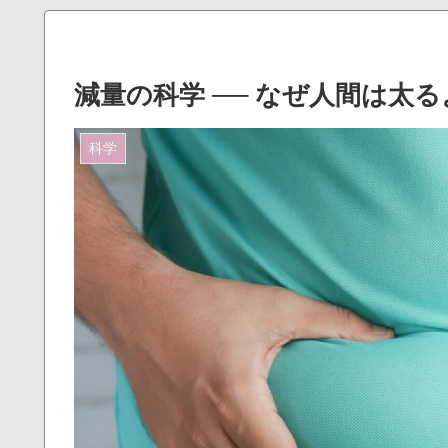
減量の科学 ── なぜ人間は太
科学