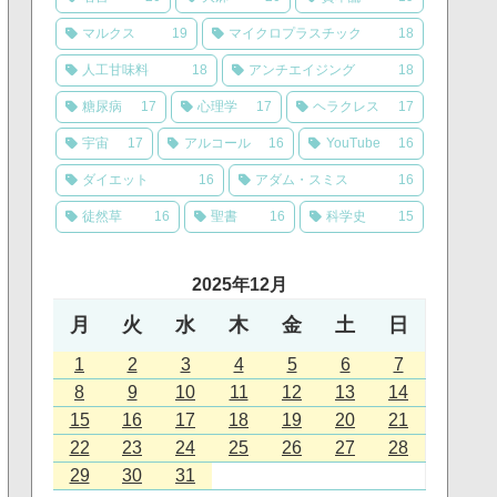
マルクス
19
マイクロプラスチック
18
人工甘味料
18
アンチエイジング
18
糖尿病
17
心理学
17
ヘラクレス
17
宇宙
17
アルコール
16
YouTube
16
ダイエット
16
アダム・スミス
16
徒然草
16
聖書
16
科学史
15
2025年12月
月
火
水
木
金
土
日
1
2
3
4
5
6
7
8
9
10
11
12
13
14
15
16
17
18
19
20
21
22
23
24
25
26
27
28
29
30
31