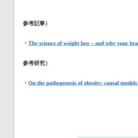
参考記事）
・
The science of weight loss – and why your brai
参考研究）
・
On the pathogenesis of obesity: causal models