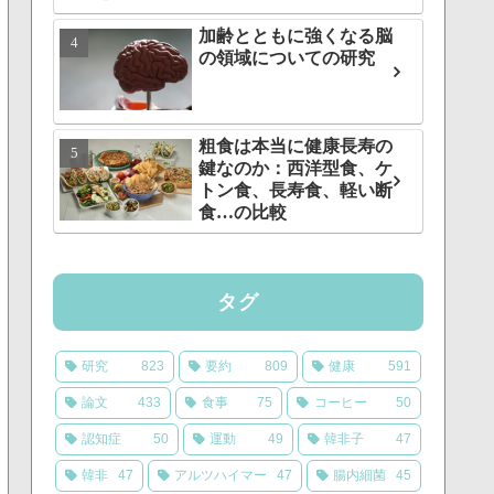
加齢とともに強くなる脳
の領域についての研究
粗食は本当に健康長寿の
鍵なのか：西洋型食、ケ
トン食、長寿食、軽い断
食…の比較
タグ
研究
823
要約
809
健康
591
論文
433
食事
75
コーヒー
50
認知症
50
運動
49
韓非子
47
韓非
47
アルツハイマー
47
腸内細菌
45