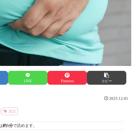
LINE
Pinterest
コピー
2025.12.01
論文
は
約5分
で読めます。