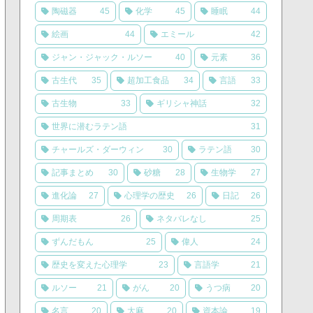
陶磁器
45
化学
45
睡眠
44
絵画
44
エミール
42
ジャン・ジャック・ルソー
40
元素
36
古生代
35
超加工食品
34
言語
33
古生物
33
ギリシャ神話
32
世界に潜むラテン語
31
チャールズ・ダーウィン
30
ラテン語
30
記事まとめ
30
砂糖
28
生物学
27
進化論
27
心理学の歴史
26
日記
26
周期表
26
ネタバレなし
25
ずんだもん
25
偉人
24
歴史を変えた心理学
23
言語学
21
ルソー
21
がん
20
うつ病
20
名言
20
大麻
20
資本論
19