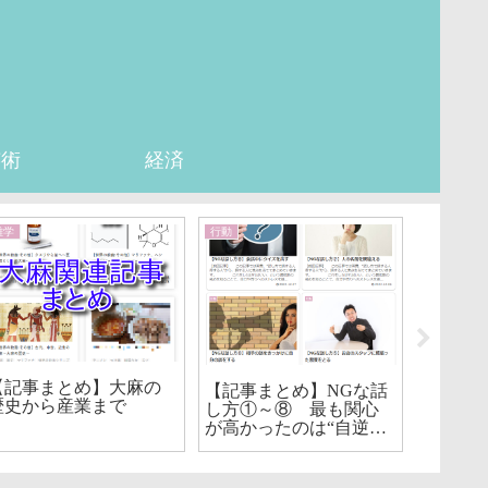
芸術
経済
雑学
行動
歴史
【記事
ルズ・
【記事まとめ】大麻の
【記事まとめ】NGな話
史（全2
歴史から産業まで
し方①～⑧ 最も関心
が高かったのは“自逆風
自慢”の記事でした