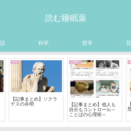
読む睡眠薬
話
科学
哲学
文学
心理学
【記事まとめ】ソクラ
テスの弁明
【記事まとめ】他人も
自分もコントロール～
ことばの心理術～