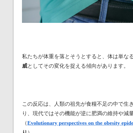
私たちが体重を落とそうとすると、体は単な
威
としてその変化を捉える傾向があります。
この反応は、人類の祖先が食糧不足の中で生
り、現代ではその機能が逆に肥満の維持や減
（
Evolutionary perspectives on the obesity epid
り
）