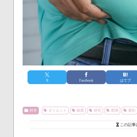
X
Facebook
はてブ
科学
ダイエット
健康
研究
肥満
要約
この記事