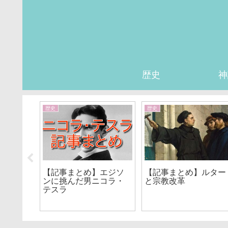
歴史
神
歴史
歴史
【記事まとめ】エジソ
【記事まとめ】ルター
ンに挑んだ男ニコラ・
と宗教改革
O⑧】記事
テスラ
のこれか