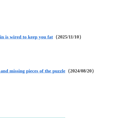
n is wired to keep you fat
（2025/11/10）
 and missing pieces of the puzzle
（2024/08/20）