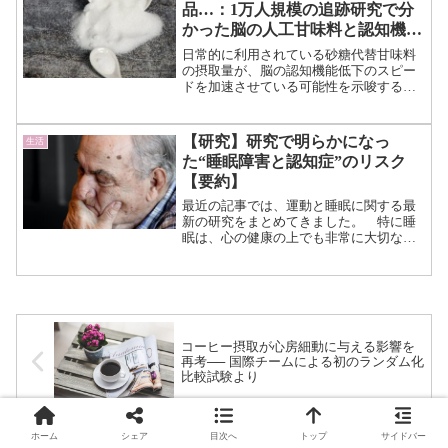
品…：1万人規模の追跡研究で分
かった脳の人工甘味料と認知機能
へのリスク
日常的に利用されている砂糖代替甘味料
の摂取量が、脳の認知機能低下のスピー
ドを加速させている可能性を示唆する大
規模な研究結果が報告されました。
ブラジルの研究チームが約13,000名の成
人を対象に約8年間にわたって追跡調査を
【研究】研究で明らかになっ
生活
行った結果、人工...（続きを読む）
た“睡眠障害と認知症”のリスク
【要約】
最近の記事では、運動と睡眠に関する最
新の研究をまとめてきました。 特に睡
眠は、心の健康の上でも非常に大切な役
割を担っていることが分かり、コミュニ
ケーション能力においても関連性が強い
ことが示唆されています。 今回もそん
な睡眠と健康についての記...（続きを読
む）
コーヒー摂取が心房細動に与える影響を
再考── 国際チームによる初のランダム化
比較試験より
ホーム
シェア
目次へ
トップ
サイドバー