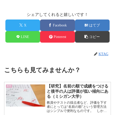
シェアしてくれると嬉しいです！
X
Facebook
はてブ
LINE
Pinterest
コピー
KTAG
こちらも見てみませんか？
【研究】名前の順で成績をつける
科学
と後半の人は評価が低い傾向にあ
る（ミシガン大学）
教員やテストの採点者など、評価を下す
者にとっては“名前の順”という管理方法
はシンプルで便利なものです。 しか
し、この名前の順による評価は、常に最