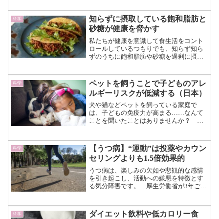
初に評価される者、常に後半に評価され
る者など“評価の順番”という点において
知らずに摂取している飽和脂肪と
科学
は固定化されがちになり...（続きを読
砂糖が健康を脅かす
む）
私たちが健康を意識して食生活をコント
ロールしているつもりでも、知らず知ら
ずのうちに飽和脂肪や砂糖を過剰に摂取
している可能性があります。 オハイオ
州立大学から発表された最新の研究によ
ると、意外な食品がこうした栄養素の
ペットを飼うことで子どものアレ
科学
「隠れた供給源」となり、健...（続きを
ルギーリスクが低減する（日本）
読む）
犬や猫などペットを飼っている家庭で
は、子どもの免疫力が高まる……なんて
ことを聞いたことはありませんか？
2015年米国医師会が発表した研究結果で
は、幼い頃（0〜1歳頃）から犬を飼って
いる家庭では、7歳になったときに喘息が
【うつ病】“運動”は投薬やカウン
科学
発生する確率が13％...（続きを読む）
セリングよりも1.5倍効果的
うつ病は、楽しみの欠如や悲観的な感情
を引き起こし、活動への嫌悪を特徴とす
る気分障害です。 厚生労働省が3年ごと
に行っている調査では、2017年あたりか
ら1,200万人を越えたと報告されていま
す。 自殺未遂者の聞き取りから、うつ
ダイエット飲料や低カロリー食
科学
病を原因とする...（続きを読む）