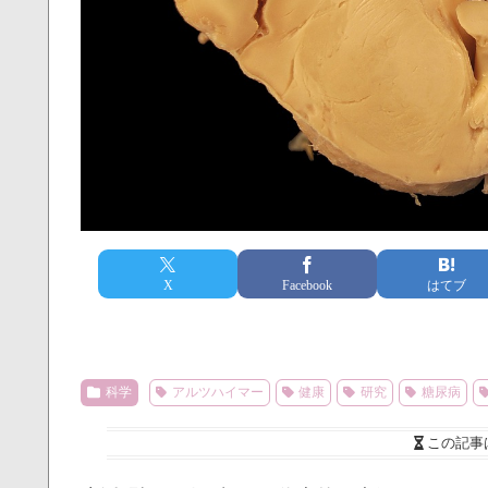
X
Facebook
はてブ
科学
アルツハイマー
健康
研究
糖尿病
この記事