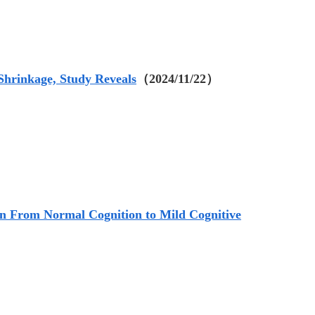
Shrinkage, Study Reveals
（2024/11/22）
on From Normal Cognition to Mild Cognitive