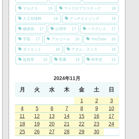
マルクス
19
マイクロプラスチック
18
人工甘味料
18
アンチエイジング
18
糖尿病
17
心理学
17
ヘラクレス
17
宇宙
17
アルコール
16
YouTube
16
ダイエット
16
アダム・スミス
16
徒然草
16
聖書
16
科学史
15
2024年11月
月
火
水
木
金
土
日
1
2
3
4
5
6
7
8
9
10
11
12
13
14
15
16
17
18
19
20
21
22
23
24
25
26
27
28
29
30