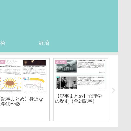
芸術
経済
科学
心理学
雑学
【記事まとめ】心理学
【記事
【記事まとめ】身近な
の歴史（全24記事）
潜むラ
化学①〜⑫