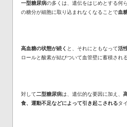
一型糖尿病
の多くは、遺伝をはじめとする何
の糖分が細胞に取り込まれなくなることで
血
高血糖の状態が続く
と、それにともなって
活
ロールと酸素が結びついて血管壁に蓄積され
対して
二型糖尿病
は、遺伝的な要因に加え、
食、運動不足などによって引き起こされる
タ