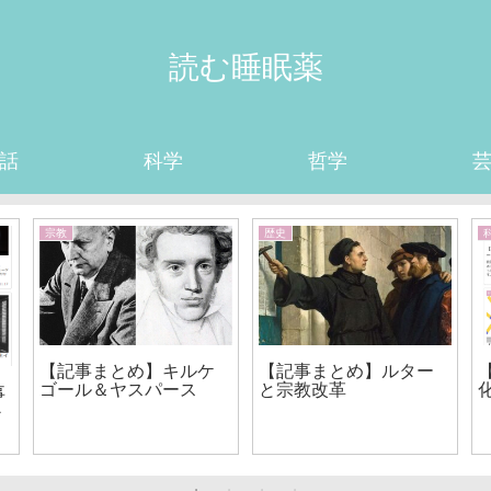
読む睡眠薬
話
科学
哲学
宗教
歴史
【記事まとめ】キルケ
【記事まとめ】ルター
ゴール＆ヤスパース
と宗教改革
事
か