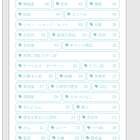
陶磁器
45
化学
45
睡眠
44
絵画
44
エミール
42
ジャン・ジャック・ルソー
40
元素
36
古生代
35
超加工食品
34
言語
33
古生物
33
ギリシャ神話
32
世界に潜むラテン語
31
チャールズ・ダーウィン
30
ラテン語
30
記事まとめ
30
砂糖
28
生物学
27
進化論
27
心理学の歴史
26
日記
26
周期表
26
ネタバレなし
25
ずんだもん
25
偉人
24
歴史を変えた心理学
23
言語学
21
がん
21
ルソー
21
うつ病
20
名言
20
大麻
20
資本論
19