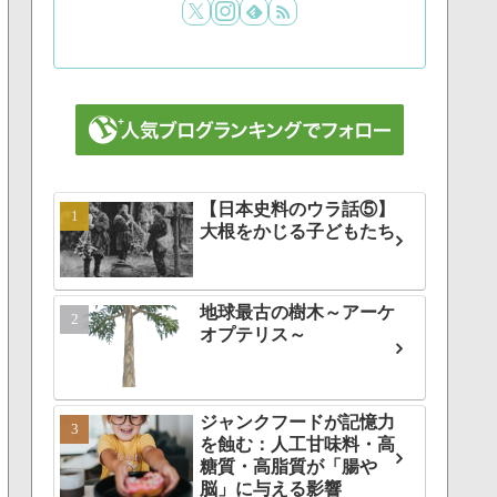
【日本史料のウラ話⑤】
大根をかじる子どもたち
地球最古の樹木～アーケ
オプテリス～
ジャンクフードが記憶力
を蝕む：人工甘味料・高
糖質・高脂質が「腸や
脳」に与える影響