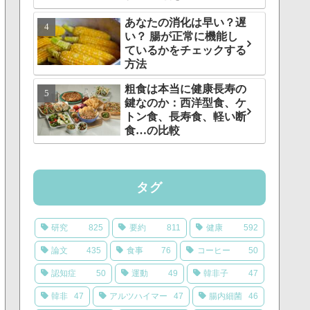
あなたの消化は早い？遅
い？ 腸が正常に機能し
ているかをチェックする
方法
粗食は本当に健康長寿の
鍵なのか：西洋型食、ケ
トン食、長寿食、軽い断
食…の比較
タグ
研究
825
要約
811
健康
592
論文
435
食事
76
コーヒー
50
認知症
50
運動
49
韓非子
47
韓非
47
アルツハイマー
47
腸内細菌
46