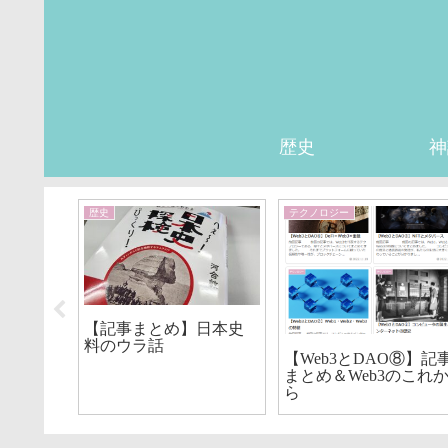
歴史
神
歴史
テクノロジー
【記事まとめ】日本史
行動経
料のウラ話
合理的な
【Web3とDAO⑧】記
まとめ＆Web3のこれ
ら