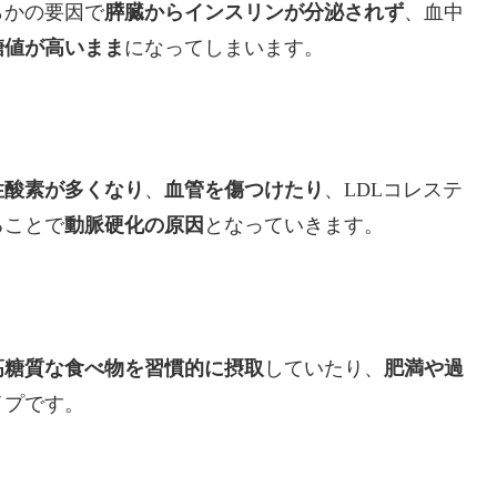
らかの要因で
膵臓からインスリンが分泌されず
、血中
糖値が高いまま
になってしまいます。
性酸素が多くなり
、
血管を傷つけたり
、LDLコレステ
ることで
動脈硬化の原因
となっていきます。
高糖質な食べ物を習慣的に摂取
していたり、
肥満や過
イプです。