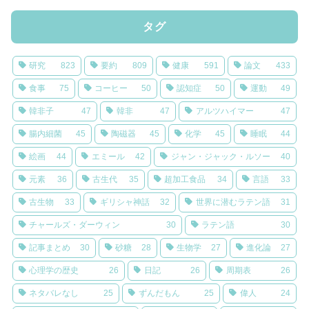
タグ
研究
823
要約
809
健康
591
論文
433
食事
75
コーヒー
50
認知症
50
運動
49
韓非子
47
韓非
47
アルツハイマー
47
腸内細菌
45
陶磁器
45
化学
45
睡眠
44
絵画
44
エミール
42
ジャン・ジャック・ルソー
40
元素
36
古生代
35
超加工食品
34
言語
33
古生物
33
ギリシャ神話
32
世界に潜むラテン語
31
チャールズ・ダーウィン
30
ラテン語
30
記事まとめ
30
砂糖
28
生物学
27
進化論
27
心理学の歴史
26
日記
26
周期表
26
ネタバレなし
25
ずんだもん
25
偉人
24