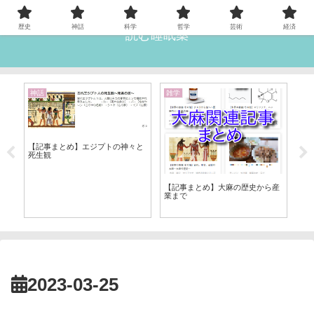
歴史
神話
科学
哲学
芸術
経済
読む睡眠薬
神話
雑学
哲
【記事まとめ】エジプトの神々と
死生観
【
め
令
【記事まとめ】大麻の歴史から産
業まで
2023-03-25