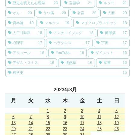
歴史を変えた心理学
23
言語学
21
ルソー
21
がん
20
うつ病
20
名言
20
大麻
20
資本論
19
マルクス
19
マイクロプラスチック
18
人工甘味料
18
アンチエイジング
18
糖尿病
17
心理学
17
ヘラクレス
17
宇宙
17
アルコール
16
YouTube
16
ダイエット
16
アダム・スミス
16
徒然草
16
聖書
16
科学史
15
2023年3月
月
火
水
木
金
土
日
1
2
3
4
5
6
7
8
9
10
11
12
13
14
15
16
17
18
19
20
21
22
23
24
25
26
27
28
29
30
31