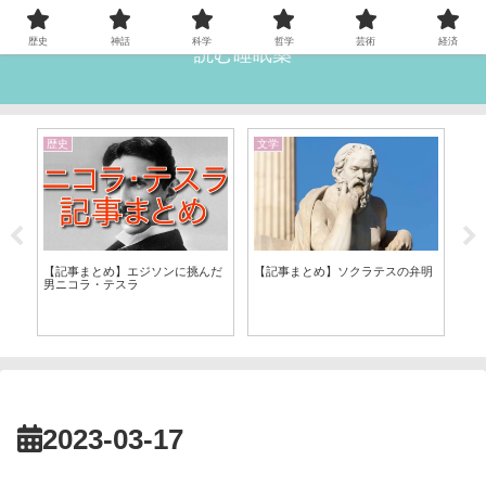
歴史
神話
科学
哲学
芸術
経済
読む睡眠薬
歴史
文学
雑
【
【記事まとめ】エジソンに挑んだ
【記事まとめ】ソクラテスの弁明
12
男ニコラ・テスラ
2023-03-17