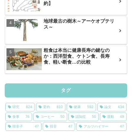
約】
地球最古の樹木～アーケオプテリ
ス～
粗食は本当に健康長寿の鍵なの
か：西洋型食、ケトン食、長寿
食、軽い断食…の比較
タグ
研究
824
要約
810
健康
592
論文
434
食事
76
コーヒー
50
認知症
50
運動
49
韓非子
47
韓非
47
アルツハイマー
47