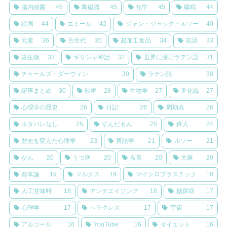
腸内細菌
46
陶磁器
45
化学
45
睡眠
44
絵画
44
エミール
42
ジャン・ジャック・ルソー
40
元素
36
古生代
35
超加工食品
34
言語
33
古生物
33
ギリシャ神話
32
世界に潜むラテン語
31
チャールズ・ダーウィン
30
ラテン語
30
記事まとめ
30
砂糖
28
生物学
27
進化論
27
心理学の歴史
26
日記
26
周期表
26
ネタバレなし
25
ずんだもん
25
偉人
24
歴史を変えた心理学
23
言語学
21
ルソー
21
がん
20
うつ病
20
名言
20
大麻
20
資本論
19
マルクス
19
マイクロプラスチック
18
人工甘味料
18
アンチエイジング
18
糖尿病
17
心理学
17
ヘラクレス
17
宇宙
17
アルコール
16
YouTube
16
ダイエット
16