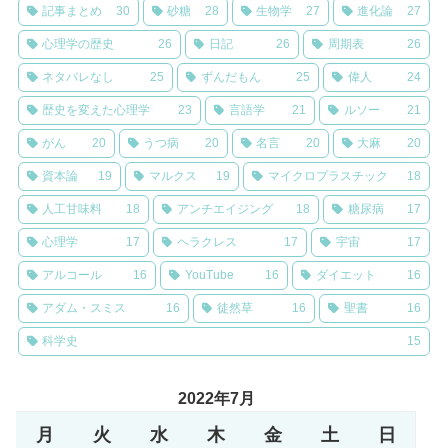
記事まとめ
30
砂糖
28
生物学
27
進化論
27
心理学の歴史
26
日記
26
周期表
26
ネタバレなし
25
ずんだもん
25
偉人
24
歴史を変えた心理学
23
言語学
21
ルソー
21
がん
20
うつ病
20
名言
20
大麻
20
資本論
19
マルクス
19
マイクロプラスチック
18
人工甘味料
18
アンチエイジング
18
糖尿病
17
心理学
17
ヘラクレス
17
宇宙
17
アルコール
16
YouTube
16
ダイエット
16
アダム・スミス
16
徒然草
16
聖書
16
科学史
15
2022年7月
月
火
水
木
金
土
日