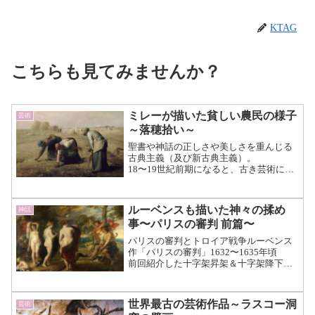
KTAG
こちらも見てみませんか？
ミレーが描いた貧しい農民の様子
芸術
～落穂拾い～
聖書や神話の正しさや美しさを重んじる
古典主義（及び新古典主義）。
18〜19世紀前期になると、古き芸術に対
抗するように、今起きていることを情緒
的に描き出すロマン主義が生まれま
す。 それに続く19世紀中頃、“あるが
ルーベンスも描いた神々の揉め
神話
ままの今（リアル）”...（続きを読む）
事〜パリスの審判 前篇〜
パリスの審判とトロイア戦争ルーベンス
作「パリスの審判」1632〜1635年頃
前回紹介した十字架昇架＆十字架降下に
続き、ルーベンスの“パリスの審判”の紹
介です。 絵画におけるパリスの審判
は、ギリシャ神話のひとつであるトロイ
世界最古の芸術作品～ラスコー洞
芸術
ア戦争の冒頭部...（続きを読む）