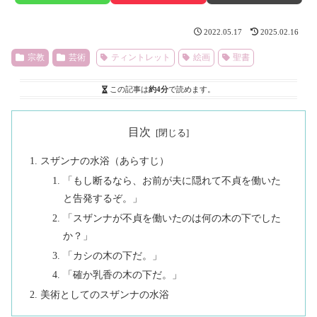
2022.05.17
2025.02.16
宗教
芸術
ティントレット
絵画
聖書
この記事は
約4分
で読めます。
目次
スザンナの水浴（あらすじ）
「もし断るなら、お前が夫に隠れて不貞を働いた
と告発するぞ。」
「スザンナが不貞を働いたのは何の木の下でした
か？」
「カシの木の下だ。」
「確か乳香の木の下だ。」
美術としてのスザンナの水浴