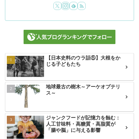
【日本史料のウラ話⑤】大根をか
じる子どもたち
地球最古の樹木～アーケオプテリ
ス～
ジャンクフードが記憶力を蝕む：
人工甘味料・高糖質・高脂質が
「腸や脳」に与える影響