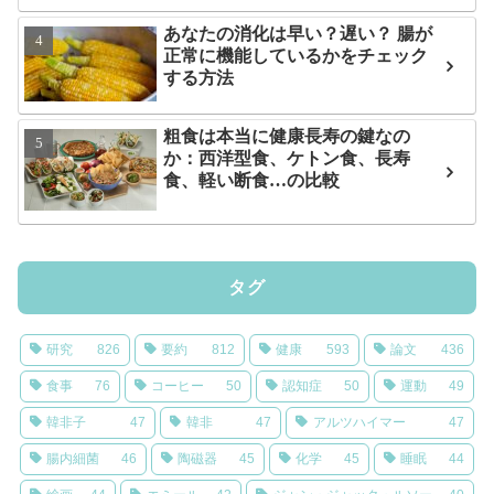
あなたの消化は早い？遅い？ 腸が
正常に機能しているかをチェック
する方法
粗食は本当に健康長寿の鍵なの
か：西洋型食、ケトン食、長寿
食、軽い断食…の比較
タグ
研究
826
要約
812
健康
593
論文
436
食事
76
コーヒー
50
認知症
50
運動
49
韓非子
47
韓非
47
アルツハイマー
47
腸内細菌
46
陶磁器
45
化学
45
睡眠
44