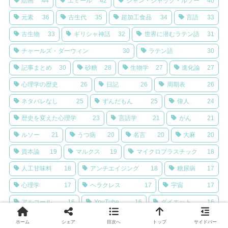
絵画
44
エミール
42
ジャン・ジャック・ルソー
40
元素
36
古生代
35
超加工食品
34
言語
33
古生物
33
ギリシャ神話
32
世界に潜むラテン語
31
チャールズ・ダーウィン
30
ラテン語
30
記事まとめ
30
砂糖
28
生物学
27
進化論
27
心理学の歴史
26
日記
26
周期表
26
ネタバレなし
25
ずんだもん
25
偉人
24
歴史を変えた心理学
23
言語学
21
がん
21
ルソー
21
うつ病
20
名言
20
大麻
20
資本論
19
マルクス
19
マイクロプラスチック
18
人工甘味料
18
アンチエイジング
18
糖尿病
17
心理学
17
ヘラクレス
17
宇宙
17
アルコール
16
YouTube
16
ダイエット
16
アダム・スミス
16
徒然草
16
聖書
16
ホーム
シェア
目次へ
トップ
サイドバー