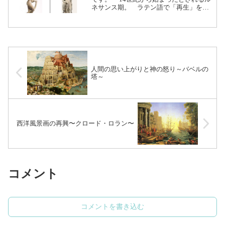
ネサンス期。 ラテン語で「再生」を意
味するrenascere（レナースケレ）を語源
とし、古代ギリシャ・ローマ文化の再生
が始まった時期です。 中学校でも「ル
ネッサンス...（続きを読む）
人間の思い上がりと神の怒り～バベルの
塔～
西洋風景画の再興〜クロード・ロラン〜
コメント
コメントを書き込む