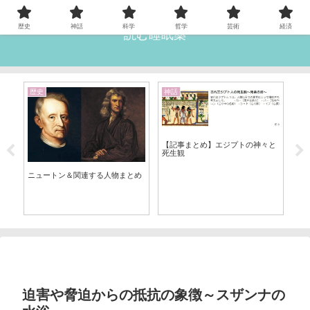
歴史
神話
科学
哲学
芸術
経済
読む睡眠薬
歴史
神話
雑
【記事まとめ】エジプトの神々と
死生観
【
ン
12
ニュートン＆関連する人物まとめ
迫害や脅迫からの抵抗の象徴～スザンナの