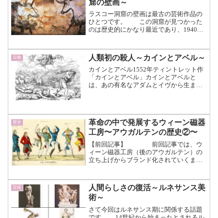
窟の壁画～
ラスコー洞窟の壁画は最古の芸術作品の
ひとつです。 この洞窟が見つかった
のは歴史的にかなり最近であり、1940年
フランス中部のモンティニャックという
村での近くで発見された。 村の少年
たちが、たまたま入った洞窟の中に絵が
人類初の殺人～カインとアベル～
宗教
描かれていることに気...（続きを読む）
カインとアベル1552年ティントレット作
「カインとアベル」カインとアベルと
は、あの有名なアダムとイヴから生まれ
た一番目と二番目の息子です。 人から
生まれた最初の子供と言われていま
す。 この二人は、人類で最初の殺人事
件の被害者と加害者になって...（続きを
革命の中で発展するウィーン磁器
歴史
読む）
工房〜アウガルテンの歴史②〜
【前回記事】 前回記事では、ウ
ィーン磁器工房（後のアウガルテン）の
立ち上げからブランド化されていくまで
の歴史を取り上げてきました。 ①デ
ュ･パキエ時代②マリア･テレジア時代
（ロココ時代）③新古典主義時代④ビー
人間らしさの復活～ルネサンス美
芸術
ダーマイヤー時代⑤アール...（続きを読
術～
む）
さて今回はルネサンス期に関係する話題
です。 14世紀から始まったとされるル