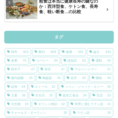
粗食は本当に健康長寿の鍵なの
か：西洋型食、ケトン食、長寿
食、軽い断食…の比較
タグ
研究
823
要約
809
健康
591
論文
433
食事
75
コーヒー
50
認知症
50
運動
49
韓非子
47
韓非
47
アルツハイマー
47
腸内細菌
45
陶磁器
45
化学
45
睡眠
44
絵画
44
エミール
42
ジャン・ジャック・ルソー
40
元素
36
古生代
35
超加工食品
34
言語
33
古生物
33
ギリシャ神話
32
世界に潜むラテン語
31
チャールズ・ダーウィン
30
ラテン語
30