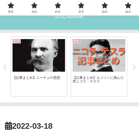
歴史
神話
科学
哲学
芸術
経済
読む睡眠薬
哲学
歴史
雑
【記事まとめ】ニーチェの思想
【記事まとめ】エジソンに挑んだ
男ニコラ・テスラ
【
～
業
自逆
2022-03-18