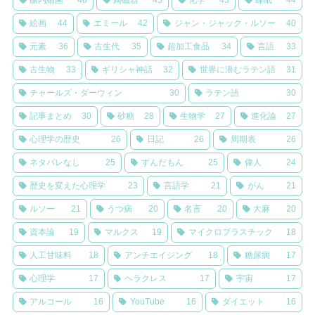
腸内細菌
46
陶磁器
45
化学
45
睡眠
44
絵画
44
エミール
42
ジャン・ジャック・ルソー
40
元素
36
古生代
35
超加工食品
34
言語
33
古生物
33
ギリシャ神話
32
世界に潜むラテン語
31
チャールズ・ダーウィン
30
ラテン語
30
記事まとめ
30
砂糖
28
生物学
27
進化論
27
心理学の歴史
26
日記
26
周期表
26
ネタバレなし
25
ずんだもん
25
偉人
24
歴史を変えた心理学
23
言語学
21
がん
21
ルソー
21
うつ病
20
名言
20
大麻
20
資本論
19
マルクス
19
マイクロプラスチック
18
人工甘味料
18
アンチエイジング
18
糖尿病
17
心理学
17
ヘラクレス
17
宇宙
17
アルコール
16
YouTube
16
ダイエット
16