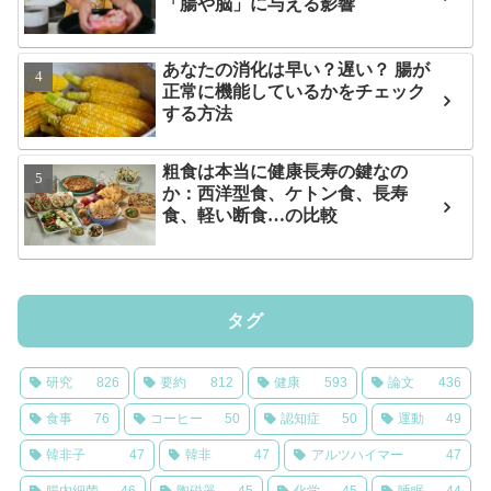
「腸や脳」に与える影響
あなたの消化は早い？遅い？ 腸が
正常に機能しているかをチェック
する方法
粗食は本当に健康長寿の鍵なの
か：西洋型食、ケトン食、長寿
食、軽い断食…の比較
タグ
研究
826
要約
812
健康
593
論文
436
食事
76
コーヒー
50
認知症
50
運動
49
韓非子
47
韓非
47
アルツハイマー
47