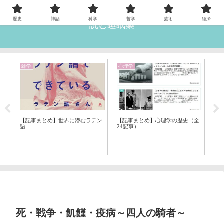
歴史
神話
科学
哲学
芸術
経済
読む睡眠薬
雑学
心理学
歴
【記事まとめ】世界に潜むラテン
【記事まとめ】心理学の歴史（全
【
語
24記事）
～
自逆
死・戦争・飢饉・疫病～四人の騎者～