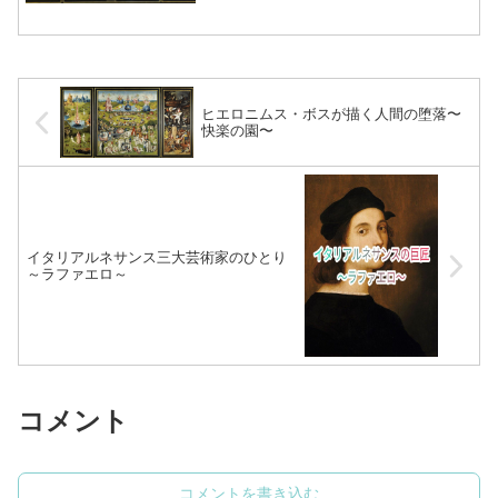
いた彼の作品は、後のシュルレアリスト
たちに大きな影響を与えることになりま
す。 今回はそんな奇才ボスの絵画につ
いて見ていこうと思います。...（続きを
読む）
ヒエロニムス・ボスが描く人間の堕落〜
快楽の園〜
イタリアルネサンス三大芸術家のひとり
～ラファエロ～
コメント
コメントを書き込む