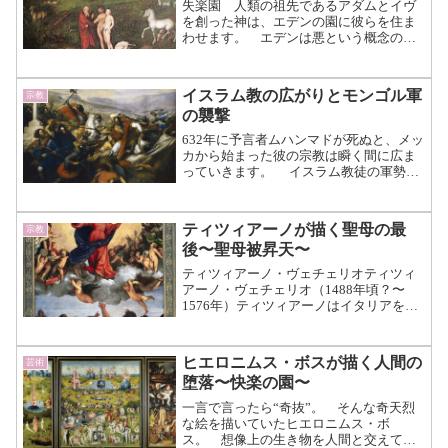
失楽園 人類の祖先であるアダムとイヴ
を創った神は、エデンの園に彼らを住ま
わせます。 エデンは悪という概念のな
い楽園の地です。 楽園で生きるため条
件は、知性を得ることができる禁断の果
実に触れないこと。 しかしあるとき蛇
イスラム教の広がりとモンゴル軍
宗教
に誘惑された二人が、禁断...（続きを読
の襲撃
む）
632年に予言者ムハンマドが死ぬと、メッ
カから始まった彼の宗教は瞬く間に広ま
っていきます。 イスラム教徒の軍勢は
アラビア半島、ペルシア、シリア、アル
メニア、エジプト、北アフリカ、アフガ
ニスタンを次々に制圧。 711年には現在
ティツィアーノが描く聖母の最
宗教
のスペインを征...（続きを読む）
後〜聖母被昇天〜
ティツィアーノ・ヴェチェリオティツィ
アーノ・ヴェチェリオ（1488年頃？〜
1576年）ティツィアーノはイタリアを代
表する画家です。 絵画においてはミ
ケランジェロやレオナルド（ダヴィン
チ）をも凌駕すると言われ、“画家の
ヒエロニムス・ボスが描く人間の
芸術
王”との異名も持ってい...（続きを読む）
堕落〜快楽の園〜
一言で言ったら“奇抜”。 そんな奇天烈
な絵を描いていたヒエロニムス・ボ
ス。 想像上の生き物を人間と交えて描