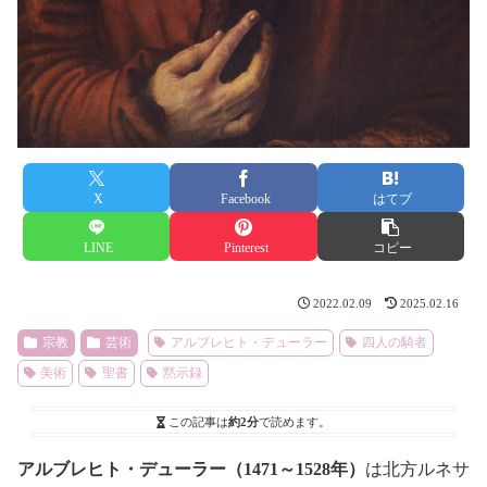
X
Facebook
はてブ
LINE
Pinterest
コピー
2022.02.09
2025.02.16
宗教
芸術
アルブレヒト・デューラー
四人の騎者
美術
聖書
黙示録
この記事は
約2分
で読めます。
アルブレヒト・デューラー（1471～1528年）
は北方ルネサ