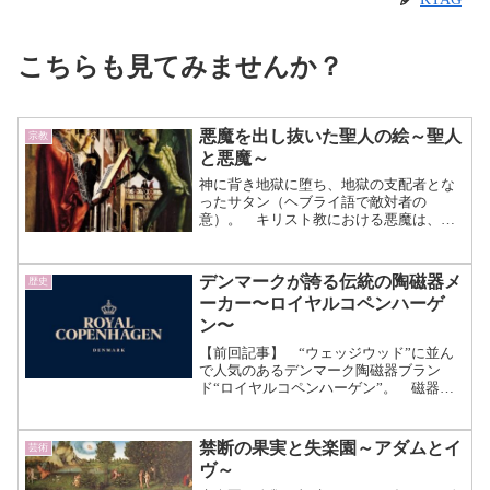
こちらも見てみませんか？
悪魔を出し抜いた聖人の絵～聖人
宗教
と悪魔～
神に背き地獄に堕ち、地獄の支配者とな
ったサタン（ヘブライ語で敵対者の
意）。 キリスト教における悪魔は、こ
のサタンの下に集う堕天使を指しま
す。 サタンや悪魔たちは人を7つの大罪
に誘惑する存在として忌み嫌われていま
デンマークが誇る伝統の陶磁器メ
歴史
す。 今回はそんな悪魔に注目し...（続
ーカー〜ロイヤルコペンハーゲ
きを読む）
ン〜
【前回記事】 “ウェッジウッド”に並ん
で人気のあるデンマーク陶磁器ブラン
ド“ロイヤルコペンハーゲン”。 磁器の
名門として、その名を聞いたことがない
という人の方が少ないのではないでしょ
うか。 コペンハーゲンを代表するブル
禁断の果実と失楽園～アダムとイ
芸術
ーのペイントは、現在で...（続きを読
ヴ～
む）