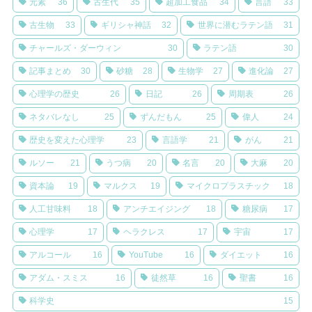
元素
36
古生代
35
超加工食品
34
言語
33
古生物
33
ギリシャ神話
32
世界に潜むラテン語
31
チャールズ・ダーウィン
30
ラテン語
30
記事まとめ
30
砂糖
28
生物学
27
進化論
27
心理学の歴史
26
日記
26
周期表
26
ネタバレなし
25
ずんだもん
25
偉人
24
歴史を変えた心理学
23
言語学
21
がん
21
ルソー
21
うつ病
20
名言
20
大麻
20
資本論
19
マルクス
19
マイクロプラスチック
18
人工甘味料
18
アンチエイジング
18
糖尿病
17
心理学
17
ヘラクレス
17
宇宙
17
アルコール
16
YouTube
16
ダイエット
16
アダム・スミス
16
徒然草
16
聖書
16
科学史
15