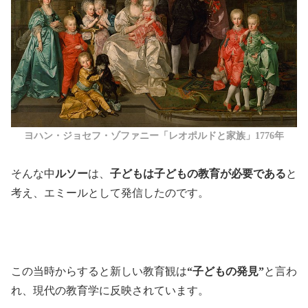
ヨハン・ジョセフ・ゾファニー「レオポルドと家族」1776年
そんな中
ルソー
は、
子どもは子どもの教育が必要である
と
考え、エミールとして発信したのです。
この当時からすると新しい教育観は
“子どもの発見”
と言わ
れ、現代の教育学に反映されています。