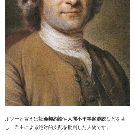
ルソーと言えば
社会契約論
や
人間不平等起源説
などを著
し、君主による絶対的支配を批判した人物です。