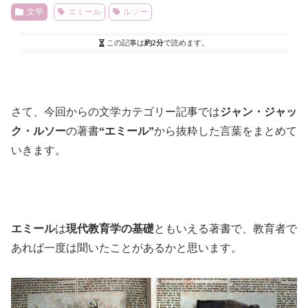
文学
エミール
ルソー
この記事は
約2分
で読めます。
さて、今回からの文学カテゴリー記事では
ジャン・ジャッ
ク・ルソー
の著書
“エミール”
から抜粋した言葉をまとめて
いきます。
エミール
は
現代教育学の基礎
ともいえる著書で、教育者で
あれば一度は聞いたことがあるかと思います。