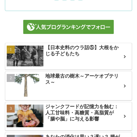
【日本史料のウラ話⑤】大根をか
じる子どもたち
地球最古の樹木～アーケオプテリ
ス～
ジャンクフードが記憶力を蝕む：
人工甘味料・高糖質・高脂質が
「腸や脳」に与える影響
あなたの消化は早い？遅い？ 腸が