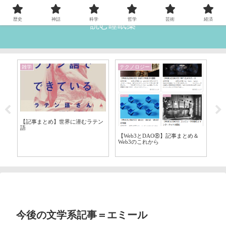
歴史
神話
科学
哲学
芸術
経済
読む睡眠薬
雑学
テクノロジー
経
【記事まとめ】世界に潜むラテン
【
語
著
【Web3とDAO⑧】記事まとめ＆
Web3のこれから
今後の文学系記事＝エミール