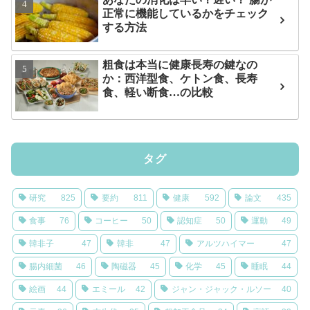
正常に機能しているかをチェック
する方法
粗食は本当に健康長寿の鍵なの
か：西洋型食、ケトン食、長寿
食、軽い断食…の比較
タグ
研究
825
要約
811
健康
592
論文
435
食事
76
コーヒー
50
認知症
50
運動
49
韓非子
47
韓非
47
アルツハイマー
47
腸内細菌
46
陶磁器
45
化学
45
睡眠
44
絵画
44
エミール
42
ジャン・ジャック・ルソー
40