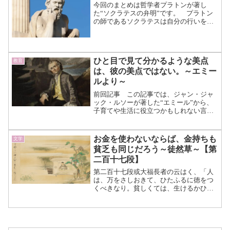
む）
今回のまとめは哲学者プラトンが著し
た“ソクラテスの弁明”です。 プラトン
の師であるソクラテスは自分の行いを何
かに記すことはありませんでした。 周
りの人や弟子たちが彼の様子をまとめ、
現代でも知られるソクラテス像が出来上
がっています。 そんなソ...（続きを読
ひと目で見て分かるような美点
教育
む）
は、彼の美点ではない。～エミー
ルより～
前回記事 この記事では、ジャン・ジャ
ック・ルソーが著した“エミール”から、
子育てや生活に役立つかもしれない言葉
を抜粋して紹介していきます。
“子どもは子どもの教育が必要
である”と考えたルソーの考えを、1記事
お金を使わないならば、金持ちも
文学
に3つずつまとめていきま...（続きを読
貧乏も同じだろう～徒然草～【第
む）
二百十七段】
第二百十七段或大福長者の云はく、「人
は、万をさしおきて、ひたふるに徳をつ
くべきなり。貧しくては、生けるかひな
し。富めるのみを人とす。ある大金持ち
が言うには、「何をさしおいても、ひた
すら金（富）を儲けるべきだ。貧しくて
は生きる意味がない。金持...（続きを読
む）