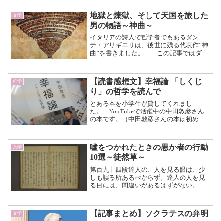
地獄と煉獄、そして天国を旅した
文学
男の物語～神曲～
イタリアの詩人で哲学者でもあるダン
テ・アリギエリは、後世に残る代表作”神
曲”を書きました。 この記事ではダン
テが手掛けた名作である“神曲”について
紹介します。ダンテ・アリギエリ（1265
～1321年） フィレンツェに生まれた
【読書感想文】幸福論 「しくじ
哲学
ダンテはしば...（続きを読む）
り」の哲学を読んで
とある本を小学生が貸してくれまし
た。 YouTubeで活躍中の中田敦彦さん
の本です。（中田敦彦さんの本は初めて
読みます。） 貸してくれた本人は読
んでないらしく、家にあったものを勝手
に持ってきたそうです。 なので、バ
嘘をつかれたときの愚か者の行動
文学
レる前に返すために月曜...（続きを読
10選～徒然草～
む）
第百九十四段達人の、人を見る眼は、少
しも誤る所あるべからず。達人の人を見
る目には、間違いがあるはずがない。
例へば、或人の、世に虚言（そらごと）
を構へ出して、人を謀る事あらんに、素
直に、実と思ひて、言ふまゝに諮らるゝ
【記事まとめ】ソクラテスの弁明
文学
人あり。例えば、ある人が...（続きを読