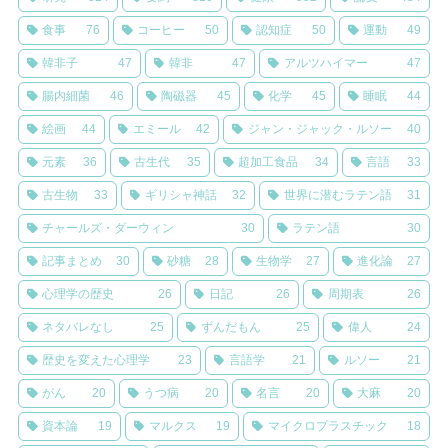
食事
76
コーヒー
50
認知症
50
運動
49
韓非子
47
韓非
47
アルツハイマー
47
腸内細菌
46
陶磁器
45
化学
45
睡眠
44
絵画
44
エミール
42
ジャン・ジャック・ルソー
40
元素
36
古生代
35
超加工食品
34
言語
33
古生物
33
ギリシャ神話
32
世界に潜むラテン語
31
チャールズ・ダーウィン
30
ラテン語
30
記事まとめ
30
砂糖
28
生物学
27
進化論
27
心理学の歴史
26
日記
26
周期表
26
ネタバレなし
25
ずんだもん
25
偉人
24
歴史を変えた心理学
23
言語学
21
ルソー
21
がん
20
うつ病
20
名言
20
大麻
20
資本論
19
マルクス
19
マイクロプラスチック
18