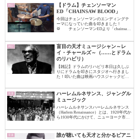
リズム感が高い人は脳の処理速度も身体
【ドラム】チェンソーマン
雑記
的な優位性を持つ可能性があ...（続きを
ED「CHAINSAW BLOOD」
読む）
今回はチェンソーマンのエンディングテ
ーマになっていた曲を叩きました！
🥁 チェンソーマンEDより「chainsaw
blood」シンプルなのがカッコイイ🤩#ド
ラム #演奏 #音楽 #チェーンソーブラッド
#chainsaw_blood #チ...（続きを読む）
盲目の天才ミュージシャン～レ
雑記
イ・チャールズ～（……とドラム
のリハビリ）
【雑記】ドラムのリハビリ本日は久しぶ
りにドラムを叩きにスタジオへ行きまし
た！叩いた曲は映画ハウスジャックビル
トのエンディングで流れていた“Hit The
RoadJack”です。 “レイ・チャールズ”が
作曲した名曲でもあります。 【音
ハーレムルネサンス、ジャングル
音楽
楽...（続きを読む）
ミュージック
ハーレムルネサンスハーレムルネサンス
（Harlem Renaissance）とは、1920年代か
ら1930年代にかけて、ニューヨーク市の
ハーレム地区で興った運動や活動のひと
つです。 主にアフリカ系アメリカ人が
中心となって、文学や芸術について...
誰が聴いても天才と分かるピアニ
音楽
（続きを読む）