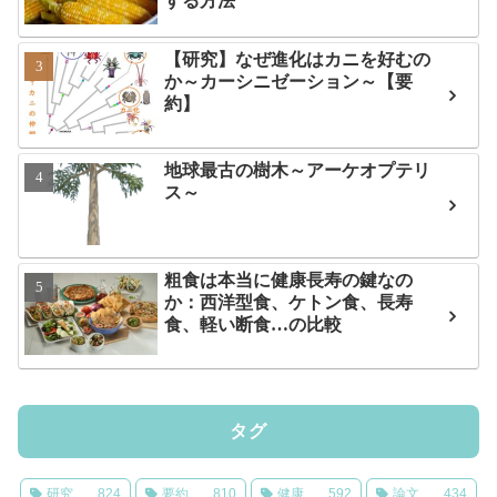
する方法
【研究】なぜ進化はカニを好むの
か～カーシニゼーション～【要
約】
地球最古の樹木～アーケオプテリ
ス～
粗食は本当に健康長寿の鍵なの
か：西洋型食、ケトン食、長寿
食、軽い断食…の比較
タグ
研究
824
要約
810
健康
592
論文
434