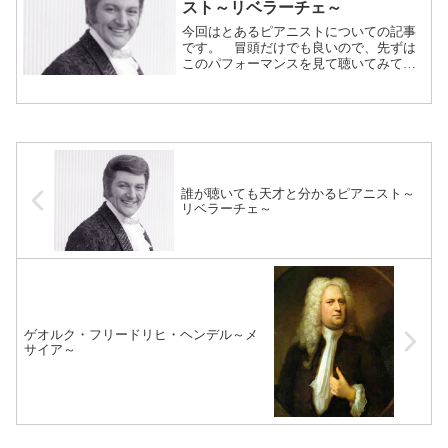
スト～リベラーチェ～
今回はとあるピアニストについての記事
です。 冒頭だけでも良いので、先ずは
このパフォーマンスを見て聴いてみてく
ださい。まるで指が生きているような演
奏です。 彼の名は「リベラーチ
ェ」。 1900年代半ば、アメリカ、ヨー
ロッパを中心に一世を風靡し...（続きを
読む）
誰が聴いても天才と分かるピアニスト～
リベラーチェ～
ゲオルク・フリードリヒ・ヘンデル～メ
サイア～