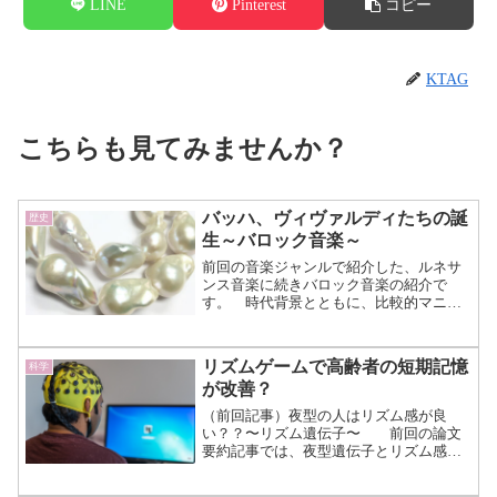
LINE
Pinterest
コピー
KTAG
こちらも見てみませんか？
バッハ、ヴィヴァルディたちの誕
歴史
生～バロック音楽～
前回の音楽ジャンルで紹介した、ルネサ
ンス音楽に続きバロック音楽の紹介で
す。 時代背景とともに、比較的マニア
ックだったルネサンス音楽から、皆さん
が知るバッハやヴィヴァルディなどが現
れるバロック音楽に移り変わっていきま
リズムゲームで高齢者の短期記憶
科学
す。 バロック音楽バロック...（続きを
が改善？
読む）
（前回記事）夜型の人はリズム感が良
い？？〜リズム遺伝子〜 前回の論文
要約記事では、夜型遺伝子とリズム感の
関係についてまとめていきました。
夜型人間はリズム感が高いことが多く、