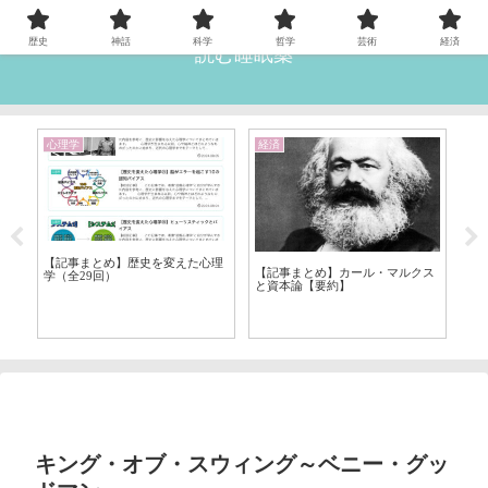
歴史
神話
科学
哲学
芸術
経済
読む睡眠薬
心理学
経済
雑
【記事まとめ】歴史を変えた心理
【
ン
【記事まとめ】カール・マルクス
学（全29回）
語
と資本論【要約】
キング・オブ・スウィング～ベニー・グッ