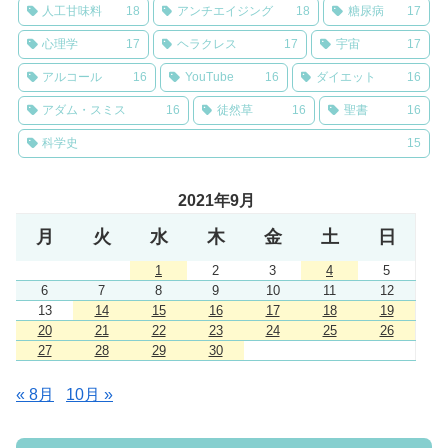
人工甘味料
18
アンチエイジング
18
糖尿病
17
心理学
17
ヘラクレス
17
宇宙
17
アルコール
16
YouTube
16
ダイエット
16
アダム・スミス
16
徒然草
16
聖書
16
科学史
15
2021年9月
月
火
水
木
金
土
日
1
2
3
4
5
6
7
8
9
10
11
12
13
14
15
16
17
18
19
20
21
22
23
24
25
26
27
28
29
30
« 8月
10月 »