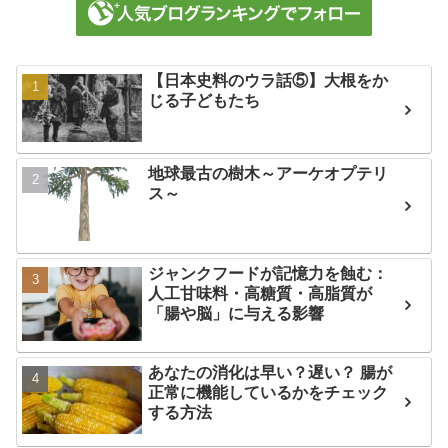
【日本史料のウラ話⑤】大根をか
じる子どもたち
地球最古の樹木～アーケオプテリ
ス～
ジャンクフードが記憶力を蝕む：
人工甘味料・高糖質・高脂質が
「腸や脳」に与える影響
あなたの消化は早い？遅い？ 腸が
正常に機能しているかをチェック
する方法