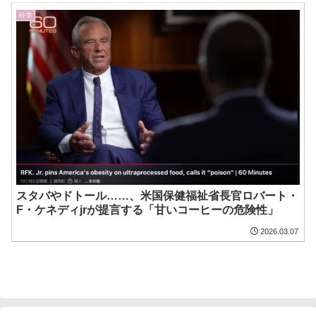
科学
スタバやドトール……、米国保健福祉省長官ロバート・
F・ケネディjrが提言する「甘いコーヒーの危険性」
2026.03.07