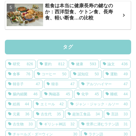
粗食は本当に健康長寿の鍵なの
か：西洋型食、ケトン食、長寿
食、軽い断食…の比較
タグ
研究
826
要約
812
健康
593
論文
436
食事
76
コーヒー
50
認知症
50
運動
49
韓非子
47
韓非
47
アルツハイマー
47
腸内細菌
46
陶磁器
45
化学
45
睡眠
44
絵画
44
エミール
42
ジャン・ジャック・ルソー
40
元素
36
古生代
35
超加工食品
34
言語
33
古生物
33
ギリシャ神話
32
世界に潜むラテン語
31
チャールズ・ダーウィン
30
ラテン語
30