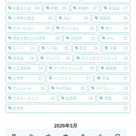
記事まとめ
30
砂糖
28
生物学
27
進化論
27
心理学の歴史
26
日記
26
周期表
26
ネタバレなし
25
ずんだもん
25
偉人
24
歴史を変えた心理学
23
言語学
21
がん
21
ルソー
21
うつ病
20
名言
20
大麻
20
資本論
19
マルクス
19
マイクロプラスチック
18
人工甘味料
18
アンチエイジング
18
糖尿病
17
心理学
17
ヘラクレス
17
宇宙
17
アルコール
16
YouTube
16
ダイエット
16
アダム・スミス
16
徒然草
16
聖書
16
科学史
15
2026年3月