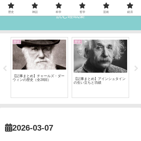
歴史
神話
科学
哲学
芸術
経済
読む睡眠薬
歴史
歴史
雑
と
【記事まとめ】チャールズ・ダー
【
【記事まとめ】アインシュタイン
ウィンの歴史（全28回）
12
の生い立ちと功績
2026-03-07