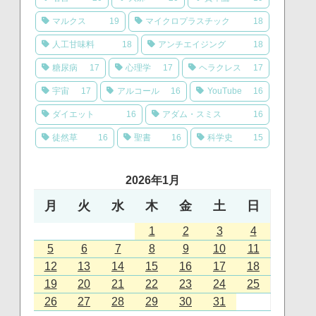
マルクス
19
マイクロプラスチック
18
人工甘味料
18
アンチエイジング
18
糖尿病
17
心理学
17
ヘラクレス
17
宇宙
17
アルコール
16
YouTube
16
ダイエット
16
アダム・スミス
16
徒然草
16
聖書
16
科学史
15
2026年1月
月
火
水
木
金
土
日
1
2
3
4
5
6
7
8
9
10
11
12
13
14
15
16
17
18
19
20
21
22
23
24
25
26
27
28
29
30
31