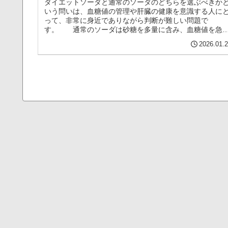
ダイエットソーダと通常のソーダのどちらを選ぶべきか
いう問いは、血糖値の管理や肝臓の健康を意識する人に
って、非常に身近でありながら判断が難しい問題で
す。 通常のソーダは砂糖を多量に含み、血糖値を急
に上昇させる一方、ダイエットソーダは人...（続きを読
2026.01.
む）