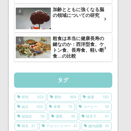
加齢とともに強くなる脳
の領域についての研究
粗食は本当に健康長寿の
鍵なのか：西洋型食、ケ
トン食、長寿食、軽い断
食…の比較
タグ
研究
823
要約
809
健康
591
論文
433
食事
75
コーヒー
50
認知症
50
運動
49
韓非子
47
韓非
47
アルツハイマー
47
腸内細菌
45