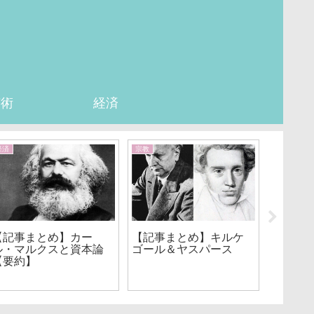
芸術
経済
経済
宗教
哲学
【記事まとめ】カー
【記事まとめ】キルケ
【記事
ル・マルクスと資本論
ゴール＆ヤスパース
らない
【要約】