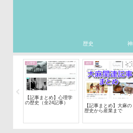
歴史
神
心理学
雑学
【記事まとめ】心理学
の歴史（全24記事）
【記事まとめ】大麻の
他人も
歴史から産業まで
ール～
～