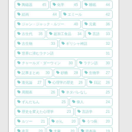
陶磁器
45
化学
45
睡眠
44
絵画
44
エミール
42
ジャン・ジャック・ルソー
40
元素
36
古生代
35
超加工食品
34
言語
33
古生物
33
ギリシャ神話
32
世界に潜むラテン語
31
チャールズ・ダーウィン
30
ラテン語
30
記事まとめ
30
砂糖
28
生物学
27
進化論
27
心理学の歴史
26
日記
26
周期表
26
ネタバレなし
25
ずんだもん
25
偉人
24
歴史を変えた心理学
23
言語学
21
ルソー
21
がん
20
うつ病
20
名言
20
大麻
20
資本論
19