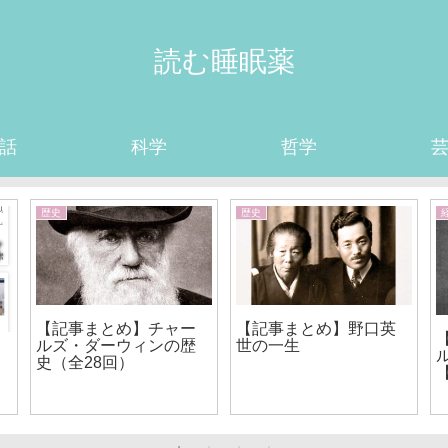
読む睡眠薬
話
科学
哲学
歴史
歴史
【記事まとめ】チャー
【記事まとめ】野口英
ルズ・ダーウィンの歴
世の一生
史（全28回）