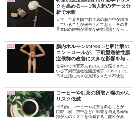
ロプラスチックが引き起...（続きを読
クを高める── 1億人超のデータ分
む）
析で示唆
近年、世界各国で若年層の脳卒中が増加
していることが報告されており、その背
景要因の解明が重要な研究課題となって
います。 そうした中で、娯楽目的の
違法薬物の使用が脳卒中リスクにどの程
度影響するのかを大規模データで検証し
腸内ホルモンのINSL5と胆汁酸の
科学
た研究が発表されました。...（続きを読
コントロールが、下痢型過敏性腸
む）
症候群の改善に大きな影響を与え
る
世界中で何百万人もの人々が悩まされて
いる下痢型過敏性腸症候群（IBS-D）は、
日常生活に大きな支障をきたす不快な消
化器疾患です。 その原因は分かってい
ませんが、今回、ケンブリッジ大学の研
究から、IBS-Dの症状を引き起こす可能性
コーヒーや紅茶の摂取と喉のがん
科学
がある重要な...（続きを読む）
リスク低減
日常的にコーヒーや紅茶を飲むことが、
口腔、喉、声帯などに影響を与える頭頸
部がんのリスクを低減する可能性がある
とする新たな研究結果が発表されまし
た。 国際頭頸部癌疫学コンソーシア
ム（International Head and Neck C...（続き
を読む）