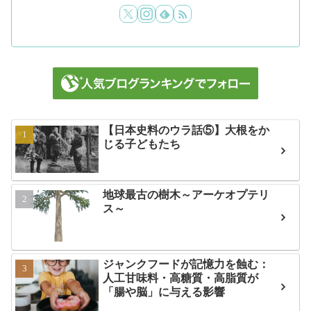
【日本史料のウラ話⑤】大根をか
じる子どもたち
地球最古の樹木～アーケオプテリ
ス～
ジャンクフードが記憶力を蝕む：
人工甘味料・高糖質・高脂質が
「腸や脳」に与える影響