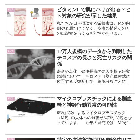
ビタミンCで肌にハリが出る？ヒ
科学
ト対象の研究が示した結果
私たちが日々摂取する栄養素は、体の内
側や表層だけでなく、皮膚の構造そのも
のに影響を与える可能性がありま
す。 ニュージーランド・オタゴ大学
による最新の研究では、ビタミンCの摂
取量を増やすことで血液中の濃度が上昇
12万人規模のデータから判明した
科学
し、それに伴って皮膚内のビタミ...（続
テロメアの長さと死亡リスクの関
きを読む）
係
寿命や老化、健康長寿の要因を探る研究
領域において、テロメア（染色体末端に
位置する反復配列で、細胞分裂ごとに短
くなる性質を持つ）が注目を集めていま
す。 中でも、テロメアの長さが短いこ
とがすべての死因による死亡リスクと強
マイクロプラスチックによる脳血
科学
く関連するかどうかは長年...（続きを読
栓と神経行動異常の可能性
む）
環境汚染によるマイクロプラスチック
（MP）の人体への影響が深刻な問題とな
っています。 近年の研究では、MPが血
流に入り込むことで臓器の生理機能を阻
害する可能性が指摘されています。（不
妊症、腸への害、肺機能障害……マイク
特定の違法薬物使用が脳卒中リス
科学