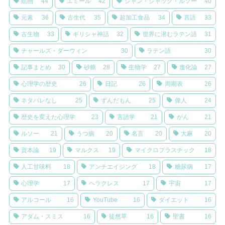
絵画
44
エミール
42
ジャン・ジャック・ルソー
40
元素
36
古生代
35
超加工食品
34
言語
33
古生物
33
ギリシャ神話
32
世界に潜むラテン語
31
チャールズ・ダーウィン
30
ラテン語
30
記事まとめ
30
砂糖
28
生物学
27
進化論
27
心理学の歴史
26
日記
26
周期表
26
ネタバレなし
25
ずんだもん
25
偉人
24
歴史を変えた心理学
23
言語学
21
がん
21
ルソー
21
うつ病
20
名言
20
大麻
20
資本論
19
マルクス
19
マイクロプラスチック
18
人工甘味料
18
アンチエイジング
18
糖尿病
17
心理学
17
ヘラクレス
17
宇宙
17
アルコール
16
YouTube
16
ダイエット
16
アダム・スミス
16
徒然草
16
聖書
16