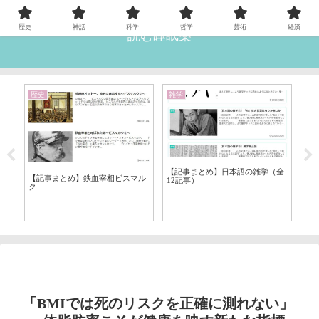
歴史
神話
科学
哲学
芸術
経済
読む睡眠薬
歴史
雑学
哲
【記事まとめ】日本語の雑学（全
ン
【記事まとめ】鉄血宰相ビスマル
【
12記事）
ク
令
「BMIでは死のリスクを正確に測れない」