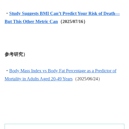
・
Study Suggests BMI Can’t Predict Your Risk of Death—
But This Other Metric Can
（2025/07/16）
参考研究）
・
Body Mass Index vs Body Fat Percentage as a Predictor of
Mortality in Adults Aged 20-49 Years
（2025/06/24）