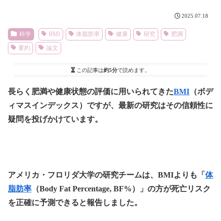
2025.07.18
科学
BMI
体脂肪率
健康
研究
肥満
要約
論文
この記事は
約5分
で読めます。
長らく肥満や健康状態の評価に用いられてきた
BMI
（ボデ
ィマスインデックス）ですが、最新の研究はその信頼性に
疑問を投げかけています。
アメリカ・フロリダ大学の研究チームは、BMIよりも「
体
脂肪率
（Body Fat Percentage, BF%）」の方が死亡リスク
を正確に予測できると報告しました。