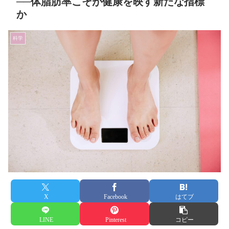
──体脂肪率こそが健康を映す新たな指標
か
科学
X
Facebook
はてブ
LINE
Pinterest
コピー