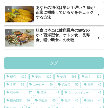
あなたの消化は早い？遅い？ 腸が
正常に機能しているかをチェック
する方法
粗食は本当に健康長寿の鍵なの
か：西洋型食、ケトン食、長寿
食、軽い断食…の比較
タグ
研究
826
要約
812
健康
593
論文
436
食事
76
コーヒー
50
認知症
50
運動
49
韓非子
47
韓非
47
アルツハイマー
47
腸内細菌
46
陶磁器
45
化学
45
睡眠
44